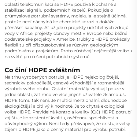
oblasti telekomunikací se HDPE používá k ochraně a
stabilizaci signálu podzemních kabelů. Pokud jde o
průmyslové potrubní systémy, molekula je stejně účinná,
protože není náchylná ke chemické korozi a dokáže
přenášet kapaliny. Ať už jde o projekty udržitelných zdrojů
vody v Africe, projekty obnovy měst v Evropě nebo běžné
dodavatelské projekty v Americe, trubky z HDPE prokázaly
flexibilitu při přizpůsobování se různým geologickým
podmínkám a projektům. Proto zůstávají nejčastější volbou
na světě pro řešení potrubních systémů.
Co činí HDPE zvláštním
Na trhu vyrobených potrubí je HDPE nejekologičtější,
technicky pokročilejší, cenově výhodnější a rozmanitější
výrobek svého druhu. Ostatní materiály vynikají pouze v
jedné oblasti, zatímco ve více jiných uživatele zklamou. U
HDPE tomu tak není. Je multidimenzionální, dlouhodobě
ekologičtější a citlivý k hodnotě. Je to chytrá ekologická
volba HDPE. Pravidelná kontrola kvality (QC) HDPE potrubí
zajišťuje konzistentní kvalitu, ověřenou spolehlivost a
důvěryhodný výkon. Není tedy překvapivé, že existuje velký
zájem o HDPE jako o cenný materiál pro výrobu potrubí.