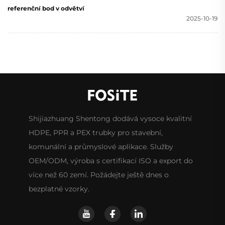
referenční bod v odvětví
2025-10-19
Shijiazhuang Shentong dodává vysoce kvalitní
HDPE, PPR a PEX trubky pro stavební,
komunální a průmyslové aplikace. Služby
OEM/ODM, výroba s certifikací ISO a export do
více než 60 zemí. Požádejte ještě dnes o
bezplatné vzorky.