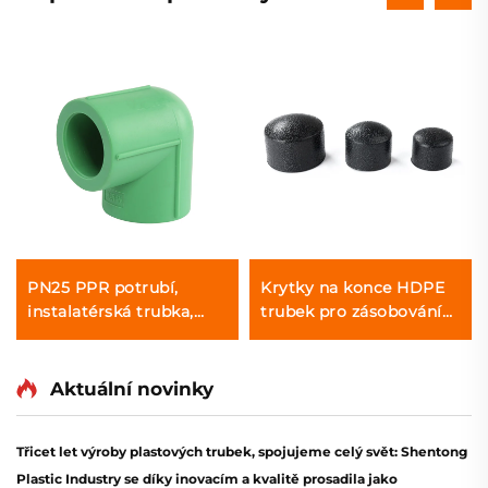
PN25 PPR potrubí,
Krytky na konce HDPE
instalatérská trubka,
trubek pro zásobování
zásobování horkou a
vodou, velikost 75 mm -
studenou vodou, PPR
1000 mm, vysoce
trubka
kvalitní PE tvarovky
Aktuální novinky
Třicet let výroby plastových trubek, spojujeme celý svět: Shentong
Plastic Industry se díky inovacím a kvalitě prosadila jako