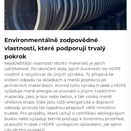
Environmentálně zodpovědné
vlastnosti, které podporují trvalý
pokrok
Nejdůležitější vlastností těchto materiálů je jejich
udržitelnost. Po skončení doby jejich životnosti lze HDPE
rozdrtit a recyklovat do jiných výrobků. To přispívá ke
snížení odpadu na skládkách a menší poptávce po
primárních materiálech. Kromě toho výroba trubek z HDPE
vyžaduje méně energie ve srovnání s jinými tradičními
materiály, jako je kov nebo beton, a tak vzniká menší
uhlíková stopa. Dále jsou nižší energetické a dopravní
náklady, protože lze najednou přepravit větší množství
trubek. Pro projekty, které usilují o certifikaci ekologických
budov nebo vyžadují šetrné postupy k životnímu prostředí,
je použití trubek z HDPE vynikajícím způsobem, jak splnit
cíle těchto projektů.