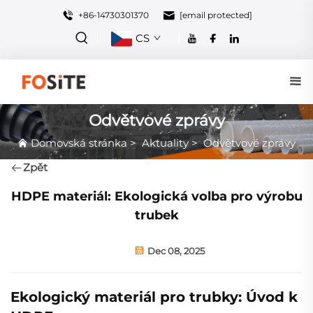
+86-14730301370
[email protected]
CS
Odvětvové zprávy
Domovská stránka
>
Aktuality
>
Odvětvové zprávy
Zpět
HDPE materiál: Ekologická volba pro výrobu
trubek
Dec 08, 2025
Ekologický materiál pro trubky: Úvod k