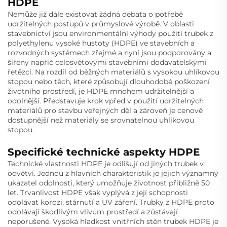
HDPE
Nemůže již dále existovat žádná debata o potřebě
udržitelných postupů v průmyslové výrobě. V oblasti
stavebnictví jsou environmentální výhody použití trubek z
polyethylenu vysoké hustoty (HDPE) ve stavebních a
rozvodných systémech zřejmé a nyní jsou podporovány a
šířeny napříč celosvětovými stavebními dodavatelskými
řetězci. Na rozdíl od běžných materiálů s vysokou uhlíkovou
stopou nebo těch, které způsobují dlouhodobé poškození
životního prostředí, je HDPE mnohem udržitelnější a
odolnější. Představuje krok vpřed v použití udržitelných
materiálů pro stavbu veřejných děl a zároveň je cenově
dostupnější než materiály se srovnatelnou uhlíkovou
stopou.
Specifické technické aspekty HDPE
Technické vlastnosti HDPE je odlišují od jiných trubek v
odvětví. Jednou z hlavních charakteristik je jejich významný
ukazatel odolnosti, který umožňuje životnost přibližně 50
let. Trvanlivost HDPE však vyplývá z její schopnosti
odolávat korozi, stárnutí a UV záření. Trubky z HDPE proto
odolávají škodlivým vlivům prostředí a zůstávají
neporušené. Vysoká hladkost vnitřních stěn trubek HDPE je