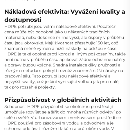
Nákladová efektivita: Vyvážení kvality a
dostupnosti
HDPE potrubí jsou velmi nákladově efektivní. Počáteční
cena může být podobná jako u některých tradičních
materiálů, nebo dokonce mírně vyšší, ale úspory v průběhu
času jsou obrovské. Mají životnost přesahující 50 let, což
znamená méně výměn a nižší náklady na údržbu v čase.
HDPE je také odolné proti korozi a jiným poškozením, takže
není nutné v průběhu času aplikovat žádné ochranné nátěry
a opravy budou vzácné. Snadná instalace díky pružnosti a
různým metodám pokrytí rovněž znamená nižší nároky na
pracovní sílu. Tato potrubí jsou nákladově efektivní a
nejvyšší kvality, což je činí vynikající volbou jak pro malé,
tak pro rozsáhlé projekty.
Přizpůsobivost v globálních aktivitách
Schopnost HDPE přizpůsobit se okolnímu prostředí jí
umožňuje rozvíjet se a šířit do mnoha různých odvětví po
celém světě. V urbanizovaném i venkovském prostředí se
HDPE používá pro zásobování vodou a odvodnění a je
schopna odolávat různým tlakům a průtokům vody. V