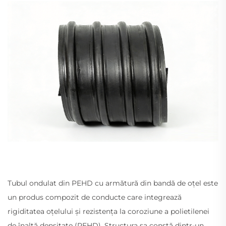
Tubul ondulat din PEHD cu armătură din bandă de oțel este
un produs compozit de conducte care integrează
rigiditatea oțelului și rezistența la coroziune a polietilenei
de înaltă densitate (PEHD). Structura sa constă dintr-un