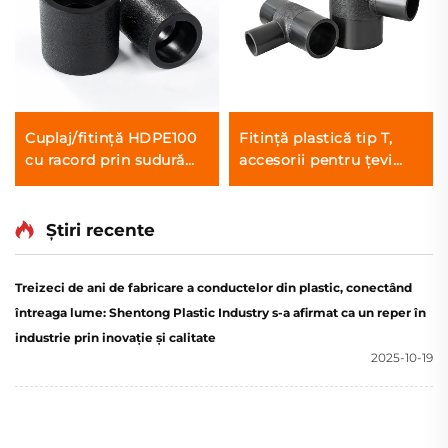
Cuplaj/fitință HDPE100
Fitință plastică tip T,
cu racord prin sudură
accesorii pentru țevi
termică
HDPE, tees reducătoare,
tee pentru sudură cap la
cap din PE pentru
Știri recente
alimentare cu apă
Treizeci de ani de fabricare a conductelor din plastic, conectând
întreaga lume: Shentong Plastic Industry s-a afirmat ca un reper în
industrie prin inovație și calitate
2025-10-19