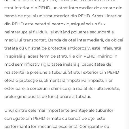
strat interior din PEHD, un strat intermediar de armare din
bandă de oțel și un strat exterior din PEHD. Stratul interior
din PEHD este neted și neotoxic, asigurând un flux
neîntrerupt al fluidului și evitând poluarea secundară a
mediului transportat. Banda de oțel intermediară, de obicei
tratată cu un strat de protecție anticoroziv, este înfășurată
în spirală și aderă ferm de straturile din PEHD, mărind în
mod semnificativ rigiditatea inelară și capacitatea de
rezistență la presiune a tubului. Stratul exterior din PEHD
oferă o protecție suplimentară împotriva impacturilor
exterioare, a coroziunii chimice și a radiațiilor ultraviolete,
prelungind durata de funcționare a tubului.
Unul dintre cele mai importante avantaje ale tuburilor
corrugate din PEHD armate cu bandă de oțel este
performanța lor mecanică excelentă. Comparativ cu