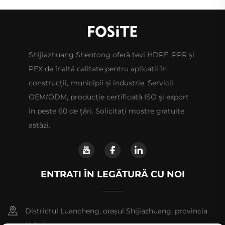
Shijiazhuang Shentong oferă țevi HDPE, PPR și
PEX de înaltă calitate pentru aplicații în
construcții, municipii și industrie. Servicii
OEM/ODM, producție certificată ISO și export
în peste 60 de țări. Solicitați mostre gratuite
astăzi.
ENTRATI ÎN LEGĂTURĂ CU NOI
Districtul Luancheng, orașul Shijiazhuang, provincia
Hebei.