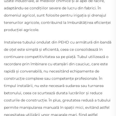
uzate industriale, al mediilor chimice și al apei de răcire,
adaptându-se condițiilor severe de lucru din fabrici. În
domeniul agricol, sunt folosite pentru irigația și drenajul
terenurilor agricole, contribuind la îmbunătățirea eficienței
producției agricole.
Instalarea tubului ondulat din PEHD cu armătură din bandă
de oțel este simplă și eficientă, ceea ce consolidează în
continuare competitivitatea sa pe piață. Tubul utilizează o
racordare prin îmbinare cu etanșări din cauciuc, care este
rapidă și convenabilă, nu necesitând echipamente de
construcție complexe sau competențe profesionale. În
timpul instalării, nu este necesară sudarea sau turnarea
betonului, ceea ce scurtează durata lucrărilor și reduce
costurile de construcție. În plus, greutatea redusă a tubului
permite manipularea manuală în spații mici, evitând astfel
necesitatea utilizării unor macarale mari, fiind astfel