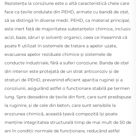
Rezistența la coroziune este o altă caracteristică cheie care
face ca țevile ondulate din PEHD, armate cu bandă de oțel,
să se distingă în diverse medii. PEHD, ca material principal,
este inert față de majoritatea substanțelor chimice, inclusiv
acizi, baze, săruri și solvenți organici, ceea ce înseamnă că
poate fi utilizat în sistemele de tratare a apelor uzate,
evacuarea apelor reziduale chimice și sistemele de
conducte industriale, fără a suferi coroziune. Banda de oțel
din interior este protejată de un strat anticoroziv și de
straturi de PEHD, prevenind eficient apariția ruginei și a
coroziunii, asigurând astfel o funcționare stabilă pe termen
lung. Spre deosebire de țevile din font, care sunt predispuse
la ruginire, și de cele din beton, care sunt sensibile la
eroziunea chimică, această țeavă compozită își poate
menține integritatea structurală timp de mai mult de 50 de
ani în condiții normale de funcționare, reducând astfel