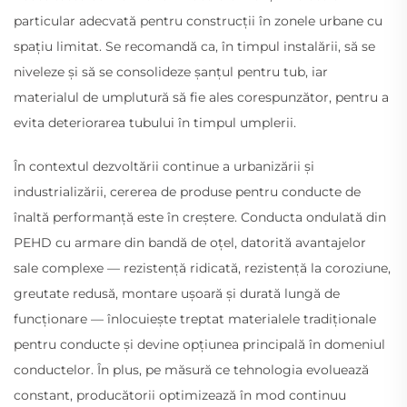
particular adecvată pentru construcții în zonele urbane cu
spațiu limitat. Se recomandă ca, în timpul instalării, să se
niveleze și să se consolideze șanțul pentru tub, iar
materialul de umplutură să fie ales corespunzător, pentru a
evita deteriorarea tubului în timpul umplerii.
În contextul dezvoltării continue a urbanizării și
industrializării, cererea de produse pentru conducte de
înaltă performanță este în creștere. Conducta ondulată din
PEHD cu armare din bandă de oțel, datorită avantajelor
sale complexe — rezistență ridicată, rezistență la coroziune,
greutate redusă, montare ușoară și durată lungă de
funcționare — înlocuiește treptat materialele tradiționale
pentru conducte și devine opțiunea principală în domeniul
conductelor. În plus, pe măsură ce tehnologia evoluează
constant, producătorii optimizează în mod continuu