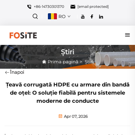
+86-14730301370
[email protected]
RO
Știri
Prima pagină
>
Știri
Înapoi
Țeavă corrugată HDPE cu armare din bandă
de oțel: O soluție fiabilă pentru sistemele
moderne de conducte
Apr 07, 2026