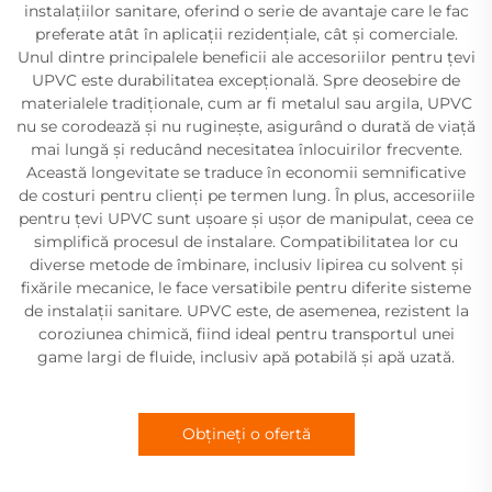
instalațiilor sanitare, oferind o serie de avantaje care le fac
preferate atât în aplicații rezidențiale, cât și comerciale.
Unul dintre principalele beneficii ale accesoriilor pentru țevi
UPVC este durabilitatea excepțională. Spre deosebire de
materialele tradiționale, cum ar fi metalul sau argila, UPVC
nu se corodează și nu ruginește, asigurând o durată de viață
mai lungă și reducând necesitatea înlocuirilor frecvente.
Această longevitate se traduce în economii semnificative
de costuri pentru clienți pe termen lung. În plus, accesoriile
pentru țevi UPVC sunt ușoare și ușor de manipulat, ceea ce
simplifică procesul de instalare. Compatibilitatea lor cu
diverse metode de îmbinare, inclusiv lipirea cu solvent și
fixările mecanice, le face versatibile pentru diferite sisteme
de instalații sanitare. UPVC este, de asemenea, rezistent la
coroziunea chimică, fiind ideal pentru transportul unei
game largi de fluide, inclusiv apă potabilă și apă uzată.
Obțineți o ofertă