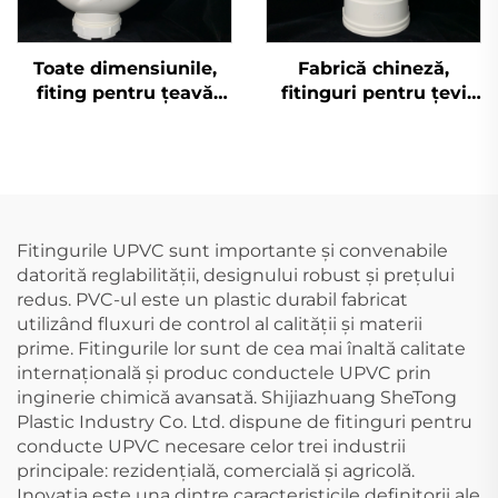
Toate dimensiunile,
Fabrică chineză,
fiting pentru țeavă
fitinguri pentru țevi
UPVC Pn16 conform
DWV, fitinguri pentru
standardului DIN,
capace de inspecție,
fiting plastic P, cot
OEM, fitinguri din PVC
110mm
UPVC
Fitingurile UPVC sunt importante și convenabile
datorită reglabilității, designului robust și prețului
redus. PVC-ul este un plastic durabil fabricat
utilizând fluxuri de control al calității și materii
prime. Fitingurile lor sunt de cea mai înaltă calitate
internațională și produc conductele UPVC prin
inginerie chimică avansată. Shijiazhuang SheTong
Plastic Industry Co. Ltd. dispune de fitinguri pentru
conducte UPVC necesare celor trei industrii
principale: rezidențială, comercială și agricolă.
Inovația este una dintre caracteristicile definitorii ale