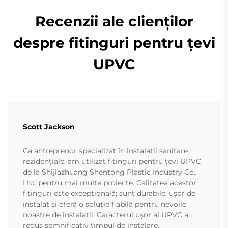
Recenzii ale clienților
despre fitinguri pentru țevi
UPVC
Scott Jackson
Ca antreprenor specializat în instalații sanitare
rezidențiale, am utilizat fitinguri pentru țevi UPVC
de la Shijiazhuang Shentong Plastic Industry Co.,
Ltd. pentru mai multe proiecte. Calitatea acestor
fitinguri este excepțională; sunt durabile, ușor de
instalat și oferă o soluție fiabilă pentru nevoile
noastre de instalații. Caracterul ușor al UPVC a
redus semnificativ timpul de instalare,