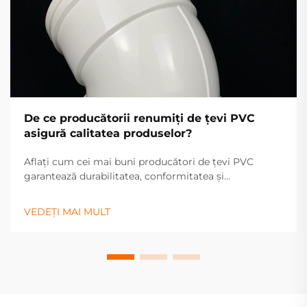
De ce producătorii renumiți de țevi PVC
asigură calitatea produselor?
Aflați cum cei mai buni producători de țevi PVC
garantează durabilitatea, conformitatea și
rentabilitatea prin utilizarea materialelor virgin,
controlul calității conform ISO 9001, certificări
VEDEȚI MAI MULT
globale și extrudare bazată pe tehnologie. Obțineți
acum informații despre asigurarea calității.