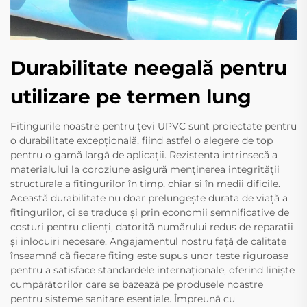
Durabilitate neegală pentru
utilizare pe termen lung
Fitingurile noastre pentru țevi UPVC sunt proiectate pentru
o durabilitate excepțională, fiind astfel o alegere de top
pentru o gamă largă de aplicații. Rezistența intrinsecă a
materialului la coroziune asigură menținerea integrității
structurale a fitingurilor în timp, chiar și în medii dificile.
Această durabilitate nu doar prelungește durata de viață a
fitingurilor, ci se traduce și prin economii semnificative de
costuri pentru clienți, datorită numărului redus de reparații
și înlocuiri necesare. Angajamentul nostru față de calitate
înseamnă că fiecare fiting este supus unor teste riguroase
pentru a satisface standardele internaționale, oferind liniște
cumpărătorilor care se bazează pe produsele noastre
pentru sisteme sanitare esențiale. Împreună cu