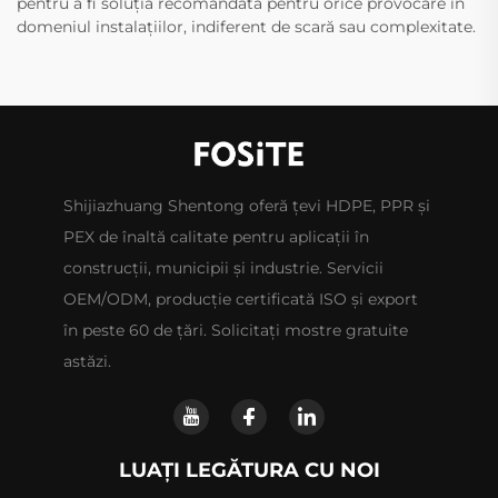
pentru a fi soluția recomandată pentru orice provocare în
domeniul instalațiilor, indiferent de scară sau complexitate.
Shijiazhuang Shentong oferă țevi HDPE, PPR și
PEX de înaltă calitate pentru aplicații în
construcții, municipii și industrie. Servicii
OEM/ODM, producție certificată ISO și export
în peste 60 de țări. Solicitați mostre gratuite
astăzi.
LUAȚI LEGĂTURA CU NOI