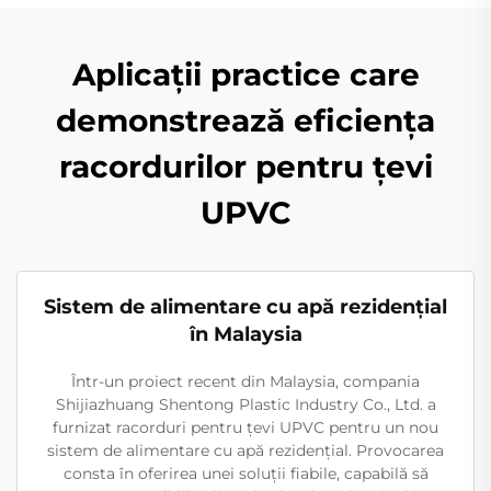
Aplicații practice care
demonstrează eficiența
racordurilor pentru țevi
UPVC
Sistem de alimentare cu apă rezidențial
în Malaysia
Într-un proiect recent din Malaysia, compania
Shijiazhuang Shentong Plastic Industry Co., Ltd. a
furnizat racorduri pentru țevi UPVC pentru un nou
sistem de alimentare cu apă rezidențial. Provocarea
consta în oferirea unei soluții fiabile, capabilă să