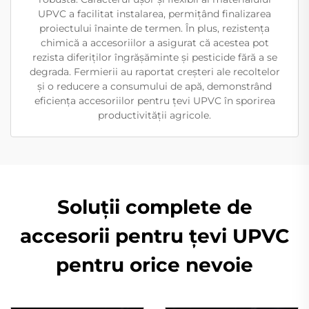
UPVC a facilitat instalarea, permițând finalizarea
proiectului înainte de termen. În plus, rezistența
chimică a accesoriilor a asigurat că acestea pot
rezista diferiților îngrășăminte și pesticide fără a se
degrada. Fermierii au raportat creșteri ale recoltelor
și o reducere a consumului de apă, demonstrând
eficiența accesoriilor pentru țevi UPVC în sporirea
productivității agricole.
Soluții complete de
accesorii pentru țevi UPVC
pentru orice nevoie