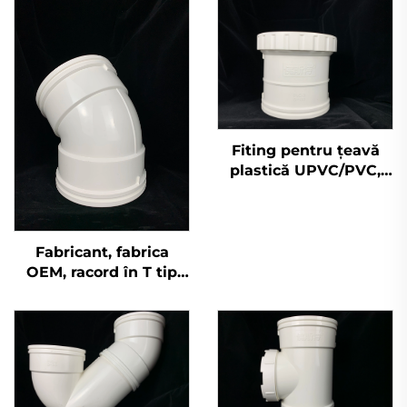
Fiting pentru țeavă
plastică UPVC/PVC,
cuplaj de dilatație
pentru evacuarea apei
Fabricant, fabrica
OEM, racord în T tip
gură de sticlă pentru
drenaj PVC GB 110mm,
fitinguri pentru țeavă
UPVC, cot la 45 de
grade