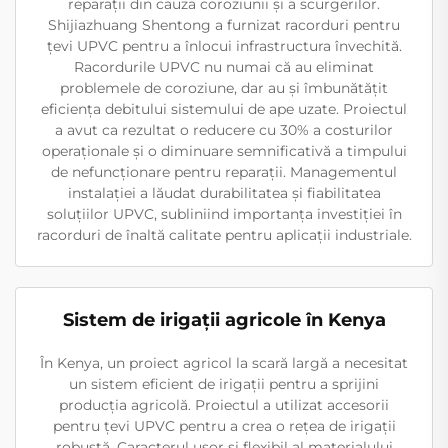
reparații din cauza coroziunii și a scurgerilor.
Shijiazhuang Shentong a furnizat racorduri pentru
țevi UPVC pentru a înlocui infrastructura învechită.
Racordurile UPVC nu numai că au eliminat
problemele de coroziune, dar au și îmbunătățit
eficiența debitului sistemului de ape uzate. Proiectul
a avut ca rezultat o reducere cu 30% a costurilor
operaționale și o diminuare semnificativă a timpului
de nefuncționare pentru reparații. Managementul
instalației a lăudat durabilitatea și fiabilitatea
soluțiilor UPVC, subliniind importanța investiției în
racorduri de înaltă calitate pentru aplicații industriale.
Sistem de irigații agricole în Kenya
În Kenya, un proiect agricol la scară largă a necesitat
un sistem eficient de irigații pentru a sprijini
producția agricolă. Proiectul a utilizat accesorii
pentru țevi UPVC pentru a crea o rețea de irigații
robustă. Caracterul ușor și flexibil al materialului