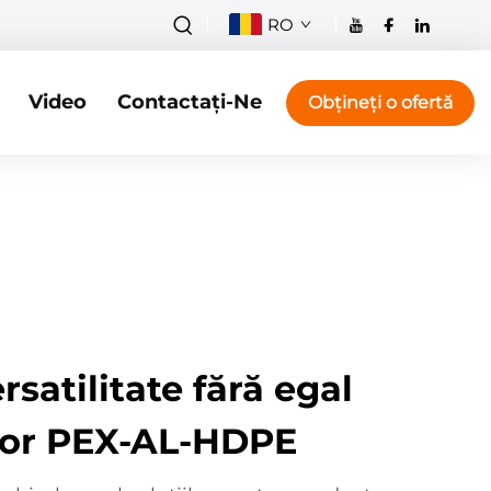
RO
Video
Contactați-Ne
Obțineți o ofertă
ersatilitate fără egal
lor PEX-AL-HDPE