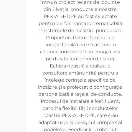
Într-un proiect recent de locuințe
din Elveția, conductele noastre
PEX-AL-HDPE au fost selectate
pentru performanța lor remarcabilă
în sistemele de încălzire prin podea.
Proprietarul locuinței căuta o
soluție fiabilă care să asigure o
căldură constantă în întreaga casă
pe durata lunilor reci de iarnă.
Echipa noastră a realizat o
consultare amănunțită pentru a
înțelege cerințele specifice de
încălzire și a proiectat o configurație
personalizată a rețelei de conducte.
Procesul de instalare a fost fluent,
datorită flexibilității conductelor
noastre PEX-AL-HDPE, care s-au
adaptat ușor la designul complex al
podelelor. Feedback-ul obținut