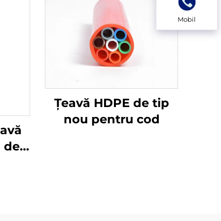
Mobil
Țeavă HDPE de tip
nou pentru cod
eavă
 de
40mm
ctă
ru