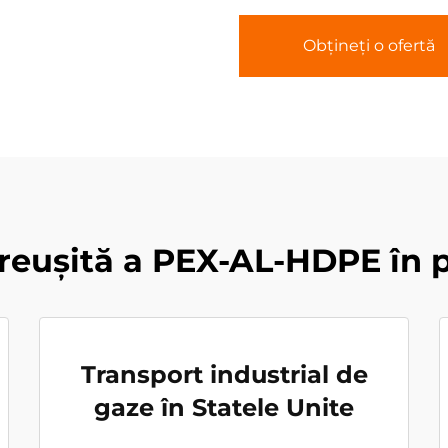
Obțineți o ofertă
eușită a PEX-AL-HDPE în p
Transport industrial de
gaze în Statele Unite