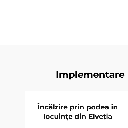
Implementare r
Încălzire prin podea în
locuințe din Elveția