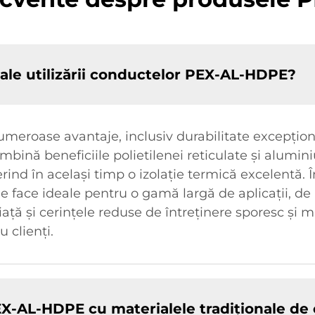
 ale utilizării conductelor PEX-AL-HDPE?
oase avantaje, inclusiv durabilitate excepțională,
mbină beneficiile polietilenei reticulate și alumini
ferind în același timp o izolație termică excelentă.
le face ideale pentru o gamă largă de aplicații, de l
iață și cerințele reduse de întreținere sporesc și 
 clienți.
-AL-HDPE cu materialele tradiționale de