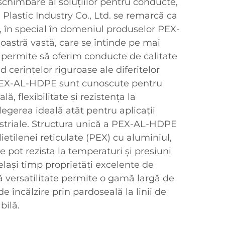
 schimbare al soluțiilor pentru conducte,
lastic Industry Co., Ltd. se remarcă ca
, în special în domeniul produselor PEX-
astră vastă, care se întinde pe mai
e permite să oferim conducte de calitate
 cerințelor riguroase ale diferitelor
 PEX-AL-HDPE sunt cunoscute pentru
ă, flexibilitate și rezistența la
alegerea ideală atât pentru aplicații
dustriale. Structura unică a PEX-AL-HDPE
etilenei reticulate (PEX) cu aluminiul,
 pot rezista la temperaturi și presiuni
celași timp proprietăți excelente de
ă versatilitate permite o gamă largă de
de încălzire prin pardoseală la linii de
bilă.