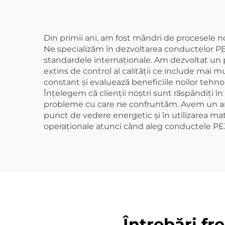
Din primii ani, am fost mândri de procesele no
Ne specializăm în dezvoltarea conductelor PE
standardele internaționale. Am dezvoltat un p
extins de control al calității ce include mai 
constant și evaluează beneficiile noilor tehno
Înțelegem că clienții noștri sunt răspândiți 
probleme cu care ne confruntăm. Avem un anga
punct de vedere energetic și în utilizarea mate
operaționale atunci când aleg conductele PE
Întrebări f