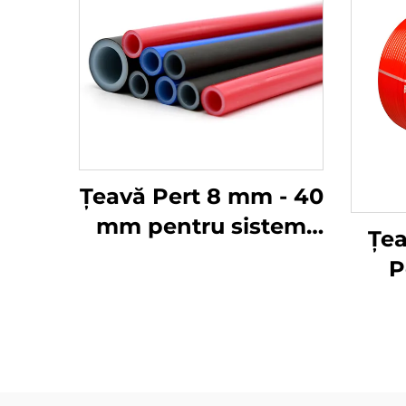
Țeavă Pert 8 mm - 40
mm pentru sistem
Țea
de alimentare cu apă
P
și încălzire prin
dim
pardoseală
i
înc