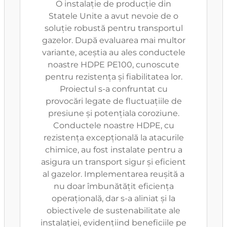
O instalație de producție din
Statele Unite a avut nevoie de o
soluție robustă pentru transportul
gazelor. După evaluarea mai multor
variante, aceștia au ales conductele
noastre HDPE PE100, cunoscute
pentru rezistența și fiabilitatea lor.
Proiectul s-a confruntat cu
provocări legate de fluctuațiile de
presiune și potențiala coroziune.
Conductele noastre HDPE, cu
rezistența excepțională la atacurile
chimice, au fost instalate pentru a
asigura un transport sigur și eficient
al gazelor. Implementarea reușită a
nu doar îmbunătățit eficiența
operațională, dar s-a aliniat și la
obiectivele de sustenabilitate ale
instalației, evidențiind beneficiile pe