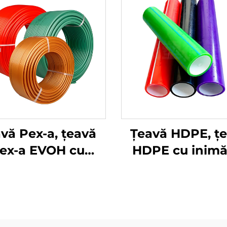
vă Pex-a, țeavă
Țeavă HDPE, ț
ex-a EVOH cu
HDPE cu inimă
ensiuni și preț,
silicon 50mm 
zolație pentru
32mm, condu
ălzire sub podea
plastică pent
cabluri