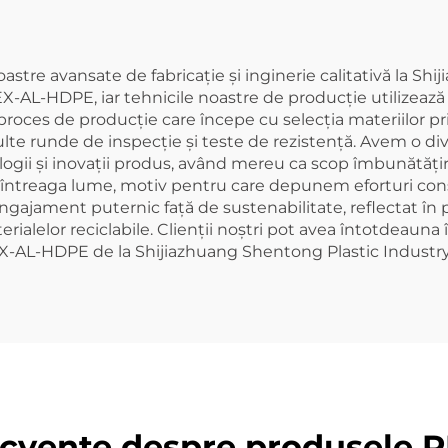
astre avansate de fabricație și inginerie calitativă la Shi
X-AL-HDPE, iar tehnicile noastre de producție utilizează
roces de producție care începe cu selecția materiilor pr
multe runde de inspecție și teste de rezistență. Avem o di
logii și inovații produs, având mereu ca scop îmbunătățir
în întreaga lume, motiv pentru care depunem eforturi cons
jament puternic față de sustenabilitate, reflectat în pr
rialelor reciclabile. Clienții noștri pot avea întotdeauna
X-AL-HDPE de la Shijiazhuang Shentong Plastic Industry
recvente despre produsele