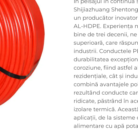
În peisajul în continuă
Shijiazhuang Shentong P
un producător inovator
AL-HDPE. Experiența no
bine de trei decenii, n
superioară, care răspund
industrii. Conductele
durabilitatea excepțional
coroziune, fiind astfel 
rezidențiale, cât și in
combină avantajele poli
rezultând conducte care
ridicate, păstrând în a
izolare termică. Aceast
aplicații, de la sisteme 
alimentare cu apă pota