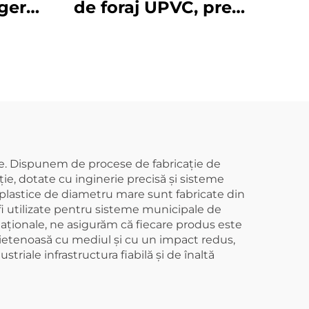
rgere
de foraj UPVC, preț
 în
țeavă PVC, furnizor
ară,
țevi pentru coloană
C cu
de apă, inch și
atru
perforat, 4 filetate,
adâncime mare, preț
produse plastice
UPVC
re. Dispunem de procese de fabricație de
ție, dotate cu inginerie precisă și sisteme
re plastice de diametru mare sunt fabricate din
t fi utilizate pentru sisteme municipale de
rnaționale, ne asigurăm că fiecare produs este
rietenoasă cu mediul și cu un impact redus,
riale infrastructura fiabilă și de înaltă