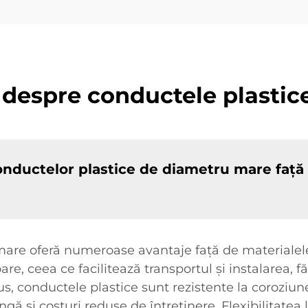
e despre conductele plasti
 conductelor plastice de diametru mare față
re oferă numeroase avantaje față de materialele tr
re, ceea ce facilitează transportul și instalarea, 
us, conductele plastice sunt rezistente la coroziun
gă și costuri reduse de întreținere. Flexibilitatea 