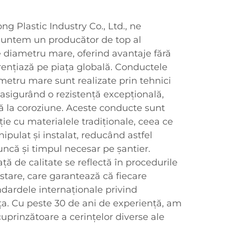
g Plastic Industry Co., Ltd., ne
suntem un producător de top al
e diametru mare, oferind avantaje fără
rențiază pe piața globală. Conductele
metru mare sunt realizate prin tehnici
 asigurând o rezistență excepțională,
nță la coroziune. Aceste conducte sunt
e cu materialele tradiționale, ceea ce
ipulat și instalat, reducând astfel
uncă și timpul necesar pe șantier.
ă de calitate se reflectă în procedurile
stare, care garantează că fiecare
dardele internaționale privind
ța. Cu peste 30 de ani de experiență, am
cuprinzătoare a cerințelor diverse ale