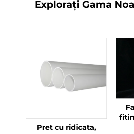
Explorați Gama Noa
Fa
fiti
DWV,
Pret cu ridicata,