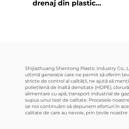
capa
drenaj din plastic
OE
PVC de înaltă
calitate GB 110mm,
țeavă UPVC
Shijiazhuang Shentong Plastic Industry Co., 
ultimă generație care ne permit să oferim țevi 
stricte de control al calității, ne ajută să m
polietilenă de înaltă densitate (HDPE), clorură
alimentare cu apă, transport industrial de gaz
supus unui test de calitate. Procesele noastr
iar noi continuăm să depunem eforturi în acest
calitate de care au nevoie, prin țevile noastr