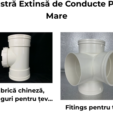
stră Extinsă de Conducte P
Mare
brică chineză,
nguri pentru țevi
 fitinguri pentru
Fitings pentru 