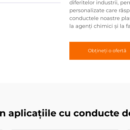
diferitelor industrii, p
personalizate care răspu
conductele noastre pla
la agenți chimici și la 
Obțineți o ofertă
în aplicațiile cu conducte 