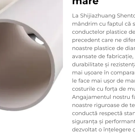
mare
La Shijiazhuang Shenton
mândrim cu faptul că 
conductelor plastice d
precedent care ne dife
noastre plastice de dia
avansate de fabricație,
durabilitate și reziste
mai ușoare în comparați
le face mai ușor de man
costurile cu forța de m
Angajamentul nostru faț
noastre riguroase de te
conductă respectă stan
siguranța și performan
dezvoltat o înțelegere 