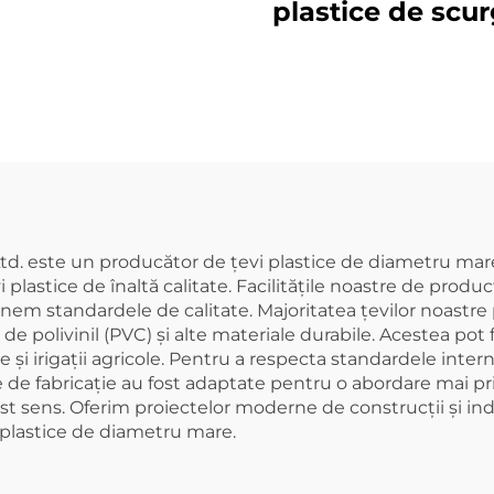
ce de inspecție,
plastice de scu
M, fitinguri din
PVC GB 110 mm
PVC UPVC
calitate superio
racorduri UPV
îmbinare 3D, p
căi
Ltd. este un producător de țevi plastice de diametru ma
plastice de înaltă calitate. Facilitățile noastre de produc
enținem standardele de calitate. Majoritatea țevilor noast
 de polivinil (PVC) și alte materiale durabile. Acestea po
e și irigații agricole. Pentru a respecta standardele inte
e de fabricație au fost adaptate pentru o abordare mai p
 sens. Oferim proiectelor moderne de construcții și indust
e plastice de diametru mare.