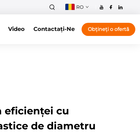
RO
Video
Contactați-Ne
Obțineți o ofertă
eficienței cu
astice de diametru