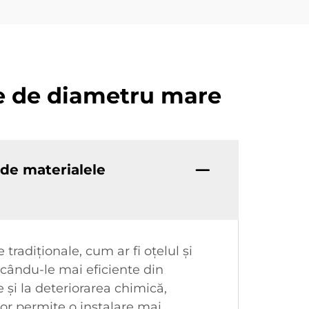
ce de diametru mare
 de materialele
adiționale, cum ar fi oțelul și
făcându-le mai eficiente din
e și la deteriorarea chimică,
lor permite o instalare mai