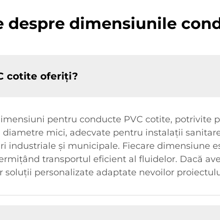
te despre dimensiunile cond
cotite oferiți?
ensiuni pentru conducte PVC cotite, potrivite pen
 diametre mici, adecvate pentru instalații sanitar
ri industriale și municipale. Fiecare dimensiune e
ermițând transportul eficient al fluidelor. Dacă ave
or soluții personalizate adaptate nevoilor proiectu