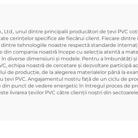
, Ltd., unul dintre principalii producători de țevi PVC c
e cerințelor specifice ale fiecărui client. Fiecare dintre 
are dintre tehnologiile noastre respectă standarde interna
ite din compania noastră începe cu selecția atentă a mater
în diverse dimensiuni și modele. Pentru a îmbunătăți și d
PVC, echipa noastră de cercetare și dezvoltare participă a
esului de producție, de la alegerea materialelor până la e
cu țevi PVC. Angajamentul nostru față de un ciclu de produ
iente din punct de vedere energetic în întregul proces d
 livrarea țevilor PVC către clienții noștri din sectoarele 