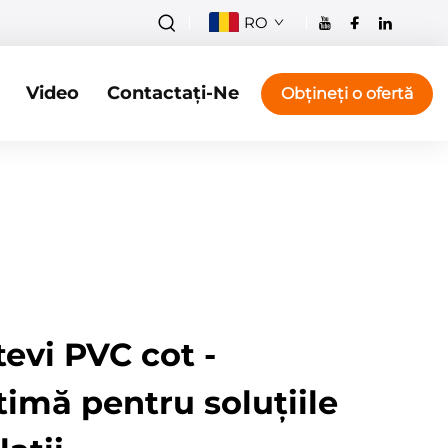
RO
Video
Contactați-Ne
Obțineți o ofertă
evi PVC cot -
imă pentru soluțiile