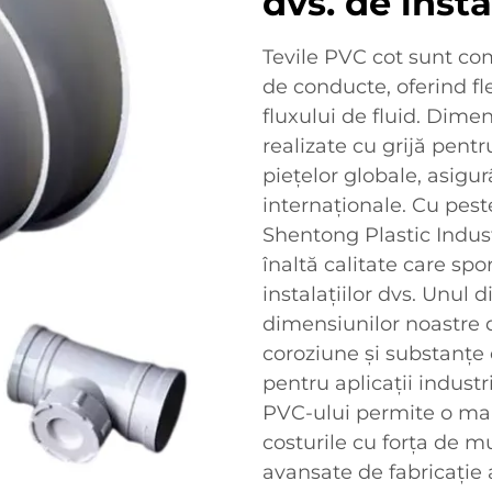
dvs. de insta
Tevile PVC cot sunt co
de conducte, oferind fle
fluxului de fluid. Dime
realizate cu grijă pentr
piețelor globale, asig
internaționale. Cu pest
Shentong Plastic Indus
înaltă calitate care spor
instalațiilor dvs. Unul 
dimensiunilor noastre d
coroziune și substanțe 
pentru aplicații industr
PVC-ului permite o man
costurile cu forța de m
avansate de fabricație 