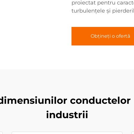
proiectat pentru carac
turbulențele și pierderi
Obțineți o ofertă
 dimensiunilor conductelor 
industrii