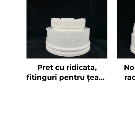
Pret cu ridicata,
No
fitinguri pentru țeavă
ra
de drenaj din plastic
dre
UPVC de înaltă
11
calitate GB 110mm,
pen
fiting cruciform, dop
cot
final 50mm 200mm