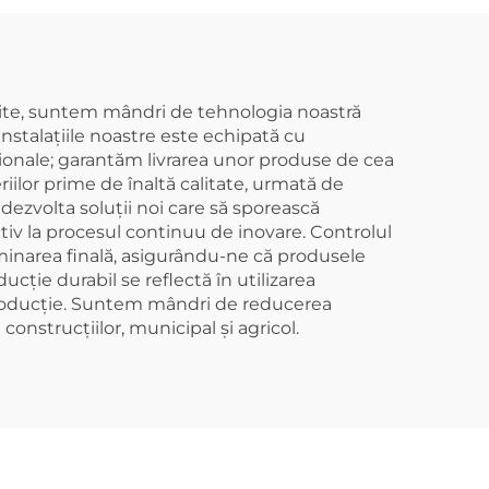
îmbinare 3D, patru
căi
otite, suntem mândri de tehnologia noastră
instalațiile noastre este echipată cu
ționale; garantăm livrarea unor produse de cea
iilor prime de înaltă calitate, urmată de
ezvolta soluții noi care să sporească
ctiv la procesul continuu de inovare. Controlul
xaminarea finală, asigurându-ne că produsele
cție durabil se reflectă în utilizarea
e producție. Suntem mândri de reducerea
construcțiilor, municipal și agricol.