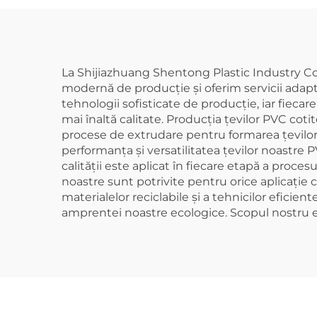
2inch
La Shijiazhuang Shentong Plastic Industry Co.
modernă de producție și oferim servicii adaptat
tehnologii sofisticate de producție, iar fiec
mai înaltă calitate. Producția țevilor PVC cot
procese de extrudare pentru formarea țevilor 
performanța și versatilitatea țevilor noastre 
calității este aplicat în fiecare etapă a proc
noastre sunt potrivite pentru orice aplicație 
materialelor reciclabile și a tehnicilor efic
amprentei noastre ecologice. Scopul nostru este