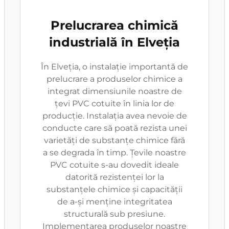
Prelucrarea chimică
industrială în Elveția
În Elveția, o instalație importantă de
prelucrare a produselor chimice a
integrat dimensiunile noastre de
țevi PVC cotuite în linia lor de
producție. Instalația avea nevoie de
conducte care să poată rezista unei
varietăți de substanțe chimice fără
a se degrada în timp. Țevile noastre
PVC cotuite s-au dovedit ideale
datorită rezistenței lor la
substanțele chimice și capacității
de a-și menține integritatea
structurală sub presiune.
Implementarea produselor noastre