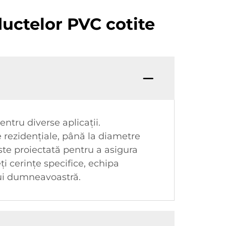
uctelor PVC cotite
tru diverse aplicații.
e rezidențiale, până la diametre
ste proiectată pentru a asigura
ți cerințe specifice, echipa
lui dumneavoastră.