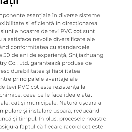
lații
mponente esențiale în diverse sisteme
xibilitate și eficiență în direcționarea
nsiunile noastre de tevi PVC cot sunt
u a satisface nevoile diversificate ale
urând conformitatea cu standardele
e 30 de ani de experiență, Shijiazhuang
try Co., Ltd. garantează produse de
esc durabilitatea și fiabilitatea
dintre principalele avantaje ale
e tevi PVC cot este rezistența la
chimice, ceea ce le face ideale atât
iale, cât și municipale. Natură ușoară a
ipulare și instalare ușoară, reducând
uncă și timpul. În plus, procesele noastre
asigură faptul că fiecare racord cot este