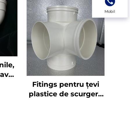
Mobil
ile,
eavă
form
Fitings pentru țevi
IN,
plastice de scurgere
 cot
PVC GB 110 mm în
calitate superioară,
racorduri UPVC cu