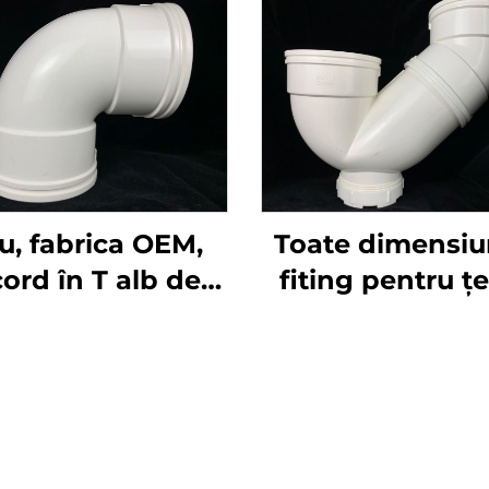
u, fabrica OEM,
Toate dimensiun
cord în T alb de
fiting pentru ț
naj PVC GB 50-
UPVC Pn16 con
0mm, fitinguri
standardului D
tru țeavă UPVC,
fiting plastic P,
 la 90 de grade
110mm