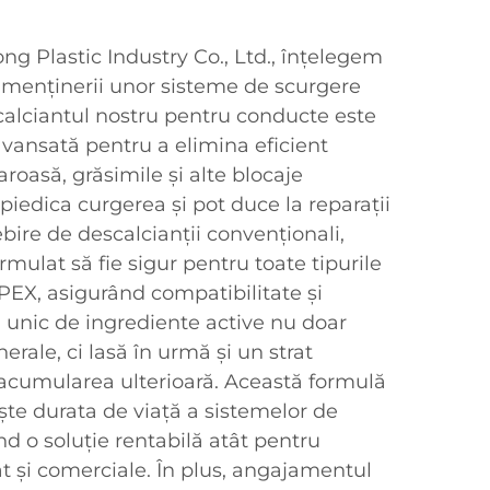
g Plastic Industry Co., Ltd., înțelegem
 menținerii unor sisteme de scurgere
scalciantul nostru pentru conducte este
avansată pentru a elimina eficient
roasă, grăsimile și alte blocaje
piedica curgerea și pot duce la reparații
ebire de descalcianții convenționali,
rmulat să fie sigur pentru toate tipurile
 PEX, asigurând compatibilitate și
 unic de ingrediente active nu doar
rale, ci lasă în urmă și un strat
 acumularea ulterioară. Această formulă
ște durata de viață a sistemelor de
rind o soluție rentabilă atât pentru
cât și comerciale. În plus, angajamentul