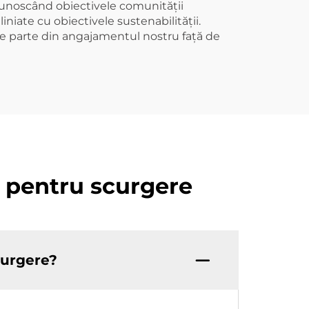
ecunoscând obiectivele comunității
niate cu obiectivele sustenabilității.
ace parte din angajamentul nostru față de
l pentru scurgere
curgere?