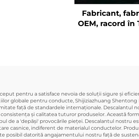
itate GB 110mm,
Fabricant, fabr
ng cruciform, dop
OEM, racord în 
al 50mm 200mm
gură de sticlă p
2inch
drenaj PVC 
110mm, fiting
pentru țeavă U
cot la 45 de g
ut pentru a satisface nevoia de soluții sigure și eficien
uțiilor globale pentru conducte, Shijiziazhuang Shentong 
itate față de standardele internaționale. Descalantul nos
 consistența și calitatea tuturor produselor. Această form
l de a 'depăși' provocările pieței. Descalantul nostru este
 sanitare casnice, indiferent de materialul conductelor. Pr
te posibil datorită angajamentului nostru față de sustena