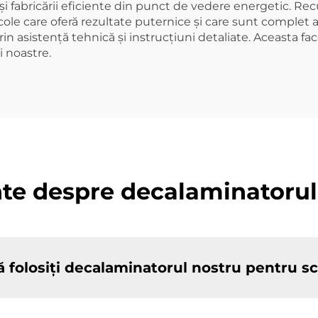
 și fabricării eficiente din punct de vedere energetic. R
le care oferă rezultate puternice și care sunt complet ali
n asistență tehnică și instrucțiuni detaliate. Aceasta f
i noastre.
nte despre decalaminatoru
să folosiți decalaminatorul nostru pentru s