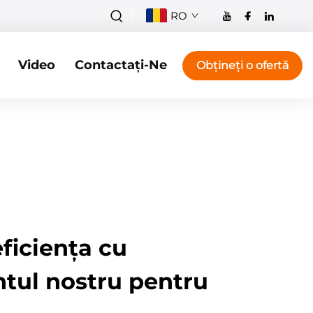
RO
Video
Contactați-Ne
Obțineți o ofertă
ficiența cu
ntul nostru pentru