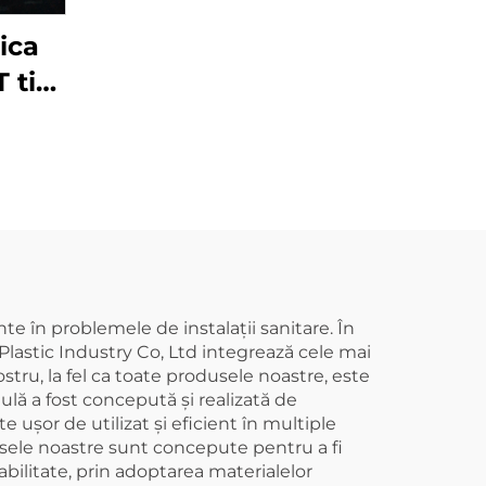
PVC-U, sifon cu o
ica
singură bucsă, OEM
T tip
entru
GB
uri
PVC,
rade
te în problemele de instalații sanitare. În
Plastic Industry Co, Ltd integrează cele mai
tru, la fel ca toate produsele noastre, este
ulă a fost concepută și realizată de
 ușor de utilizat și eficient în multiple
odusele noastre sunt concepute pentru a fi
bilitate, prin adoptarea materialelor