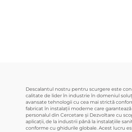
cal
fiti
fin
Descalantul nostru pentru scurgere este concep
calitate de lider în industrie în domeniul sol
avansate tehnologii cu cea mai strictă conform
fabricat în instalații moderne care garantează
personalul din Cercetare și Dezvoltare cu scopu
aplicații, de la industrii până la instalațiile
conforme cu ghidurile globale. Acest lucru es