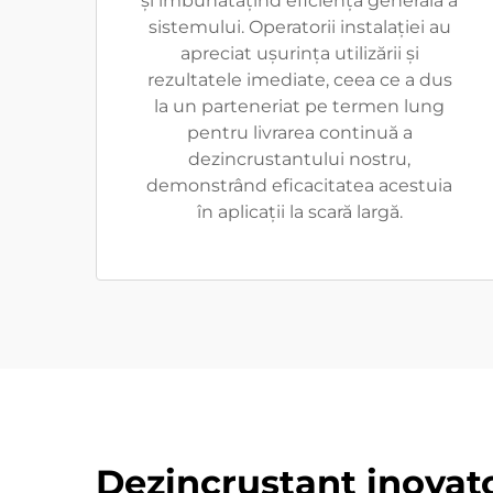
și îmbunătățind eficiența generală a
sistemului. Operatorii instalației au
apreciat ușurința utilizării și
rezultatele imediate, ceea ce a dus
la un parteneriat pe termen lung
pentru livrarea continuă a
dezincrustantului nostru,
demonstrând eficacitatea acestuia
în aplicații la scară largă.
Dezincrustant inovat