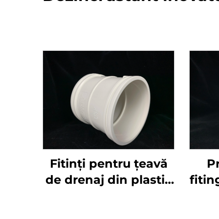
Fitinți pentru țeavă
Pr
de drenaj din plastic
fiti
PVC-U, racord dublu
de d
cu bucșă
U