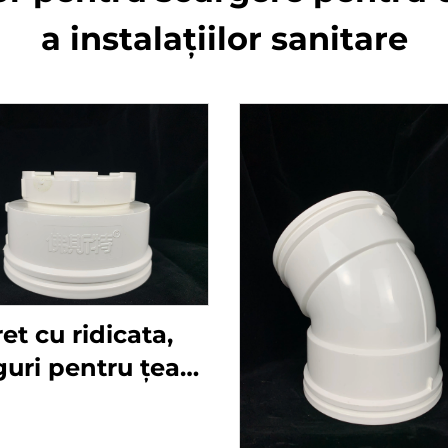
a instalațiilor sanitare
et cu ridicata,
nguri pentru țeavă
renaj din plastic
PVC de înaltă