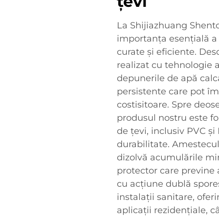
țevi
La Shijiazhuang Shenton
importanța esențială a
curate și eficiente. De
realizat cu tehnologie 
depunerile de apă calca
persistente care pot îm
costisitoare. Spre deos
produsul nostru este fo
de țevi, inclusiv PVC și
durabilitate. Amestecul
dizolvă acumulările mine
protector care previne
cu acțiune dublă spore
instalații sanitare, ofe
aplicații rezidențiale, 