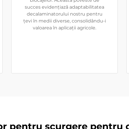
blocajelor. Această poveste de
succes evidențiază adaptabilitatea
decalaminatorului nostru pentru
țevi în medii diverse, consolidându-i
valoarea în aplicații agricole.
or pentru scurgere pentru