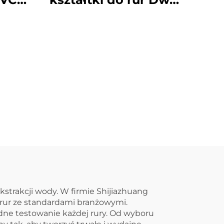
IN,
Śluza kontrolna
czka
Kształtki OEM PVC
 mm
UPVC
strakcji wody. W firmie Shijiazhuang
 rur ze standardami branżowymi.
dne testowanie każdej rury. Od wyboru