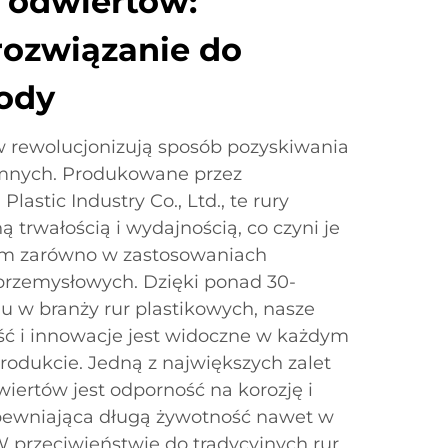
 odwiertów:
rozwiązanie do
wody
 rewolucjonizują sposób pozyskiwania
emnych. Produkowane przez
lastic Industry Co., Ltd., te rury
 trwałością i wydajnością, co czyni je
m zarówno w zastosowaniach
 przemysłowych. Dzięki ponad 30-
u w branży rur plastikowych, nasze
ć i innowacje jest widoczne w każdym
odukcie. Jedną z największych zalet
iertów jest odporność na korozję i
pewniająca długą żywotność nawet w
 przeciwieństwie do tradycyjnych rur