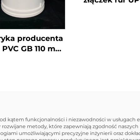
Pn16, norma D
plastikowa złą
rur P, łuk 110
ryka producenta
PVC GB 110 mm,
jnik w kształcie
yjki butelki do
dprowadzania
eków UPVC, łuk
45 stopni
d kątem funkcjonalności i niezawodności w usługach ek
my rozwijane metody, które zapewniają zgodność naszych
iami umożliwiającymi precyzyjne inżynierii oraz dokła