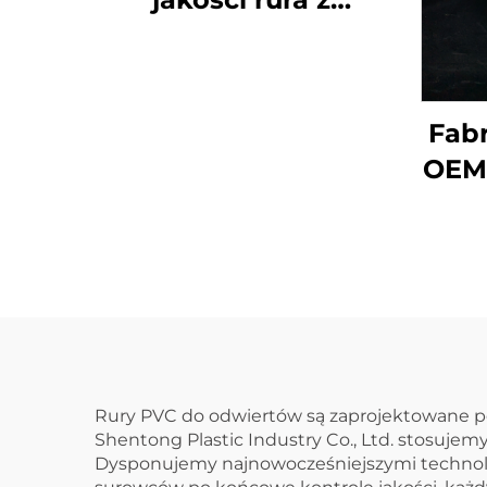
tworzywa
sztucznego PVC GB
110 mm, krzyżowe
Fab
złączki UPVC do
OEM 
odprowadzania
tró
ścieków, nakrętka
sz
końcowa 50 mm 200
o
mm 2 cali
ści
Rury PVC do odwiertów są zaprojektowane po
Shentong Plastic Industry Co., Ltd. stosuje
Dysponujemy najnowocześniejszymi technolog