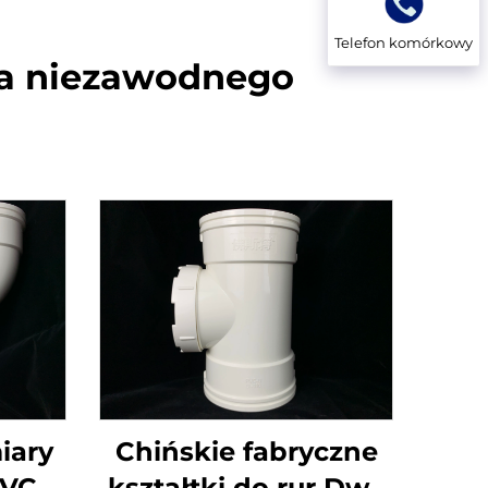
Telefon komórkowy
dla niezawodnego
iary
Chińskie fabryczne
PVC
kształtki do rur Dwv