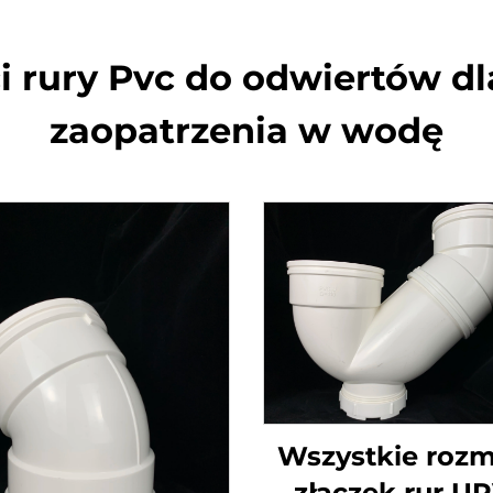
i rury Pvc do odwiertów 
zaopatrzenia w wodę
Wszystkie rozm
złączek rur U