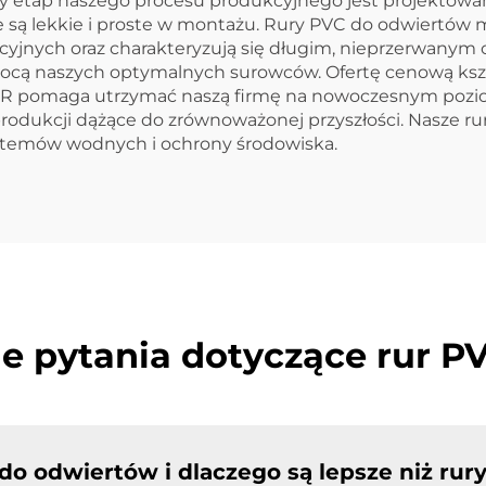
y etap naszego procesu produkcyjnego jest projektowany
we są lekkie i proste w montażu. Rury PVC do odwiertó
cyjnych oraz charakteryzują się długim, nieprzerwanym
ocą naszych optymalnych surowców. Ofertę cenową ksz
B+R pomaga utrzymać naszą firmę na nowoczesnym pozio
odukcji dążące do zrównoważonej przyszłości. Nasze rur
systemów wodnych i ochrony środowiska.
e pytania dotyczące rur P
do odwiertów i dlaczego są lepsze niż ru