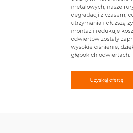
metalowych, nasze rury
degradacji z czasem, co
utrzymania i dłuższą ż
montaż i redukuje kosz
odwiertów zostały zap
wysokie ciśnienie, dzi
głębokich odwiertach.
Uzyskaj ofertę