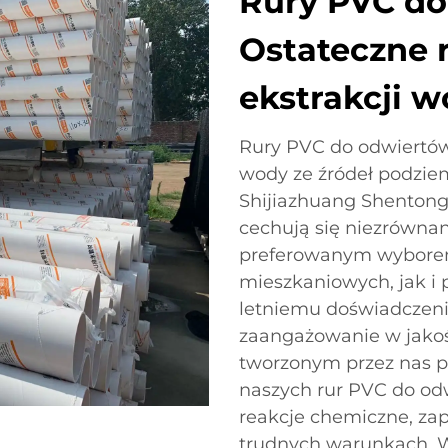
Rury PVC do
Ostateczne 
ekstrakcji 
Rury PVC do odwiertów
wody ze źródeł podzi
Shijiazhuang Shentong P
cechują się niezrównaną
preferowanym wybore
mieszkaniowych, jak i
letniemu doświadczeni
zaangażowanie w jakoś
tworzonym przez nas pr
naszych rur PVC do odw
reakcje chemiczne, za
trudnych warunkach. W