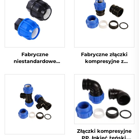
Fabryczne
Fabryczne złączki
niestandardowe
kompresyjne z
rozmiary, złączki
tworzywa HDPE o
kompresyjne
niestandardowych
plastikowe HDPE,
rozmiarach, złączka
nakrętka końcowa do
wodna żeńska PP
rur wodnych PP
Złączki kompresyjne
PP, łokieć żeński,