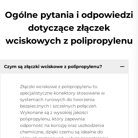
Ogólne pytania i odpowiedzi
dotyczące złączek
wciskowych z polipropylenu
Czym są złączki wciskowe z polipropylenu?
Złączki wciskowe z polipropylenu to
specjalistyczne konektory stosowane w
systemach rurowych do tworzenia
bezpiecznych i szczelnych połączeń.
Wykonane są z wysokiej jakości
polipropylenu, który zapewnia
odporność na korozję oraz uszkodzenia
chemiczne, dzięki czemu są idealne do