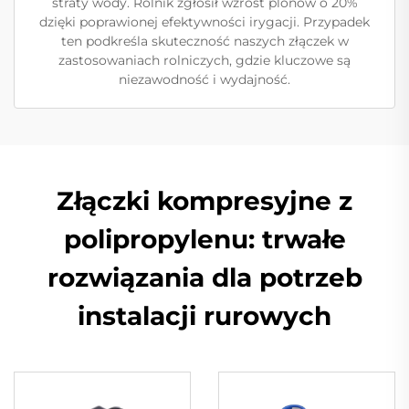
straty wody. Rolnik zgłosił wzrost plonów o 20%
dzięki poprawionej efektywności irygacji. Przypadek
ten podkreśla skuteczność naszych złączek w
zastosowaniach rolniczych, gdzie kluczowe są
niezawodność i wydajność.
Złączki kompresyjne z
polipropylenu: trwałe
rozwiązania dla potrzeb
instalacji rurowych