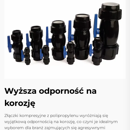
Wyższa odporność na
korozję
Złączki kompresyjne z polipropylenu wyróżniają się
wyjątkową odpornością na korozję, co czyni je idealnym
wyborem dla branż zajmujących się agresywnymi