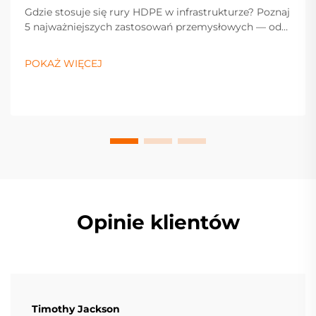
Gdzie stosuje się rury HDPE w infrastrukturze? Poznaj
5 najważniejszych zastosowań przemysłowych — od
zaopatrzenia w wodę i przesyłu gazu po kanalizację,
drenaż i rolnictwo. Zoptymalizuj teraz specyfikację
POKAŻ WIĘCEJ
swojego projektu.
Opinie klientów
Timothy Jackson