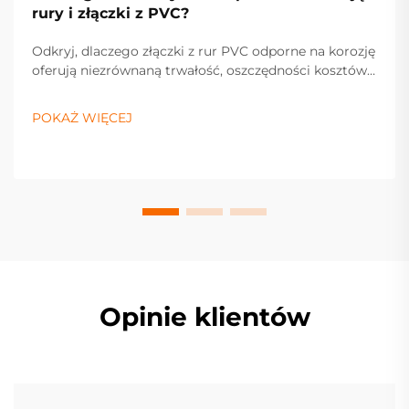
rury i złączki z PVC?
Odkryj, dlaczego złączki z rur PVC odporne na korozję
oferują niezrównaną trwałość, oszczędności kosztów i
wydajność dla systemów przemysłowych i
mieszkaniowych. Dowiedz się więcej już teraz.
POKAŻ WIĘCEJ
Opinie klientów