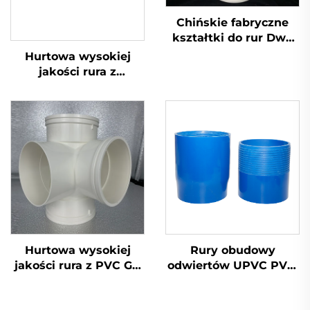
Chińskie fabryczne
kształtki do rur Dwv
Śluza kontrolna
Hurtowa wysokiej
Kształtki OEM PVC
jakości rura z
UPVC
tworzywa sztucznego
PVC GB 110 mm do
odprowadzania
ścieków UPVC
Hurtowa wysokiej
Rury obudowy
jakości rura z PVC GB
odwiertów UPVC PVC,
110 mm odpływowa
cena rur do wody,
krzyżowa z tworzywa
dostawca rur obudowy