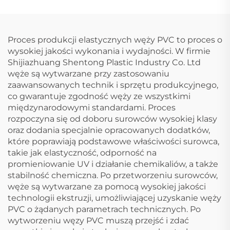
sztucznego UPVC
odwiertów calowych i
kształtki 3D
perforowanych, 4
czterokierunkowe
gwintowane, głębokie
rury UPVC, produkty
Proces produkcji elastycznych węży PVC to proces o
plastikowe
wysokiej jakości wykonania i wydajności. W firmie
Shijiazhuang Shentong Plastic Industry Co. Ltd
węże są wytwarzane przy zastosowaniu
zaawansowanych technik i sprzętu produkcyjnego,
co gwarantuje zgodność węży ze wszystkimi
międzynarodowymi standardami. Proces
rozpoczyna się od doboru surowców wysokiej klasy
oraz dodania specjalnie opracowanych dodatków,
które poprawiają podstawowe właściwości surowca,
takie jak elastyczność, odporność na
promieniowanie UV i działanie chemikaliów, a także
stabilność chemiczna. Po przetworzeniu surowców,
węże są wytwarzane za pomocą wysokiej jakości
technologii ekstruzji, umożliwiającej uzyskanie węży
PVC o żądanych parametrach technicznych. Po
wytworzeniu węzy PVC muszą przejść i zdać