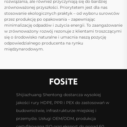
rozwiązania, ale również przyczyniają się do bardziej
zrównoważonej przyszłości. Priorytetem jest dla nas
stosowanie ekologicznych praktyk – od wyboru surowców
przez produkcję po opakowania – zapewniając
minimalizację odpadów i zużycia energii. To zaangażowanie
w zrównoważony rozwój rezonuje z klientami troszczącymi
się o środowisko naturalne i umacnia naszą pozycję
odpowiedzialnego producenta na rynku
międzynarodowym.
Shijiazhuang Shentong dostarcza wysokiej
jakości rury HDPE, PPR i PEX do zastosowań w
budownictwie, infrastrukturze miejskiej i
przemyśle. Usługi OEM/ODM, produkcja
certyfikowana ISO oraz eksport do ponad 60