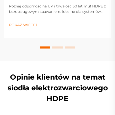
Poznaj odporność na UV i trwałość 50 lat muf HDPE z
bezobsługowym spawaniem. Idealne dla systemów
wodnych, gazowych i nawadniających. Poproś o
ofertę już dziś.
POKAŻ WIĘCEJ
Opinie klientów na temat
siodła elektrozwarciowego
HDPE