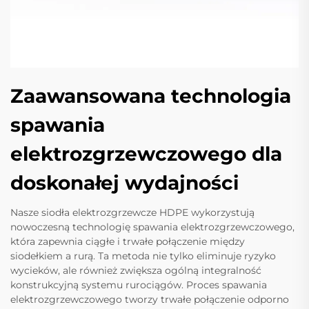
Zaawansowana technologia
spawania
elektrozgrzewczowego dla
doskonałej wydajności
Nasze siodła elektrozgrzewcze HDPE wykorzystują
nowoczesną technologię spawania elektrozgrzewczowego,
która zapewnia ciągłe i trwałe połączenie między
siodełkiem a rurą. Ta metoda nie tylko eliminuje ryzyko
wycieków, ale również zwiększa ogólną integralność
konstrukcyjną systemu rurociągów. Proces spawania
elektrozgrzewczowego tworzy trwałe połączenie odporno