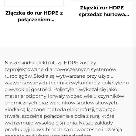
Złączki rur HDPE
Złączka do rur HDPE z
sprzedaz hurtowa
połączeniem
Złączka prostowna
gwintowanym, łokieć
męska
90 stopni żeński, do
zaopatrzenia w wodę
Nasze siodła elektrofuzji HDPE zostały
zaprojektowane dla nowoczesnych systemów
rurociągów. Siodła są wytwarzane przy użyciu
zaawansowanych technik i wykonane z polietylenu
o wysokiej gęstości. Polietylen wykazał się jako
materiał odporny i trwały wobec wielu czynników
chemicznych oraz warunków środowiskowych.
Siodła są łączone metodą elektrofuzji, tworząc
trwałe, szczelne połączenie siodła z rurą, które
wytrzymuje wysokie ciśnienia. Nasze zakłady
produkcyjne w Chinach są nowoczesne i działają