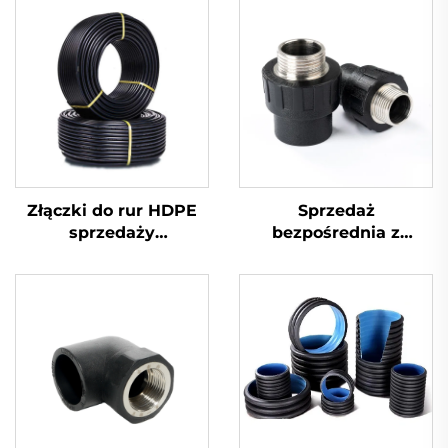
Złączki do rur HDPE
Sprzedaż
sprzedaży
bezpośrednia z
bezpośrednia z
fabryki, złączka do rur
fabryki, łuk spawany
HDPE, przejściówka
czołowo
męska