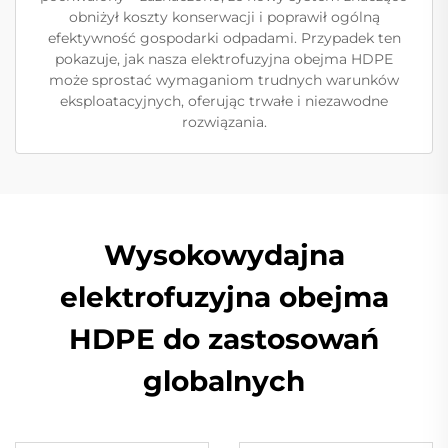
obniżył koszty konserwacji i poprawił ogólną
efektywność gospodarki odpadami. Przypadek ten
pokazuje, jak nasza elektrofuzyjna obejma HDPE
może sprostać wymaganiom trudnych warunków
eksploatacyjnych, oferując trwałe i niezawodne
rozwiązania.
Wysokowydajna
elektrofuzyjna obejma
HDPE do zastosowań
globalnych