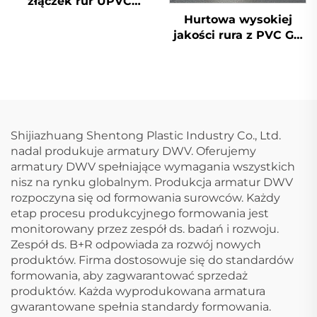
złączek rur UPVC
Pn16, norma DIN,
Hurtowa wysokiej
plastikowa złączka rur
jakości rura z PVC GB
P, łuk 110 mm
110 mm odpływowa
krzyżowa z tworzywa
sztucznego UPVC
kształtki 3D
czterokierunkowe
Shijiazhuang Shentong Plastic Industry Co., Ltd.
nadal produkuje armatury DWV. Oferujemy
armatury DWV spełniające wymagania wszystkich
nisz na rynku globalnym. Produkcja armatur DWV
rozpoczyna się od formowania surowców. Każdy
etap procesu produkcyjnego formowania jest
monitorowany przez zespół ds. badań i rozwoju.
Zespół ds. B+R odpowiada za rozwój nowych
produktów. Firma dostosowuje się do standardów
formowania, aby zagwarantować sprzedaż
produktów. Każda wyprodukowana armatura
gwarantowane spełnia standardy formowania.