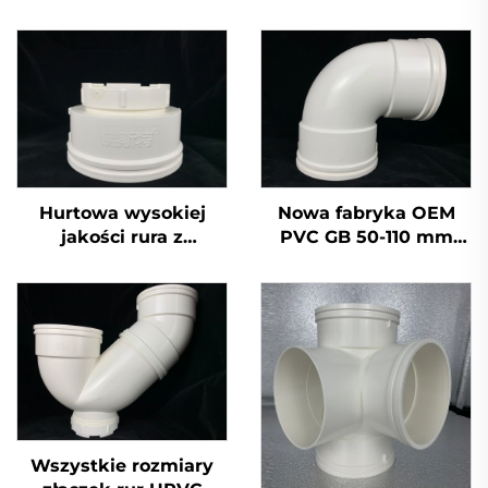
Hurtowa wysokiej
Nowa fabryka OEM
jakości rura z
PVC GB 50-110 mm
tworzywa sztucznego
biała trójnikowa rura
PVC GB 110 mm,
odpływowa UPVC, łuk
krzyżowe złączki
90 stopni
UPVC do
odprowadzania
ścieków, nakrętka
końcowa 50 mm 200
mm 2 cali
Wszystkie rozmiary