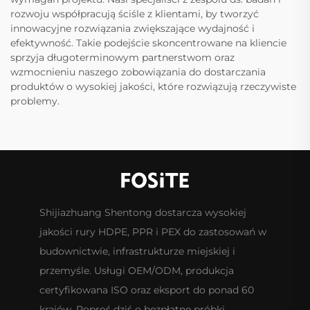
rozwoju współpracują ściśle z klientami, by tworzyć
innowacyjne rozwiązania zwiększające wydajność i
efektywność. Takie podejście skoncentrowane na kliencie
sprzyja długoterminowym partnerstwom oraz
wzmocnieniu naszego zobowiązania do dostarczania
produktów o wysokiej jakości, które rozwiązują rzeczywiste
problemy.
Shijiazhuang Shentong dostarcza wysokiej
jakości rury HDPE, PPR i PEX do zastosowań w
budownictwie, infrastrukturze miejskiej i
przemyśle. Usługi OEM/ODM, produkcja
certyfikowana ISO oraz eksport do ponad 60
krajów. Poproś dziś o bezpłatne próbki.