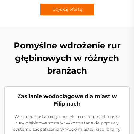
Uzyskaj ofertę
Pomyślne wdrożenie rur
głębinowych w różnych
branżach
Zasilanie wodociągowe dla miast w
Filipinach
W ramach ostatniego projektu na Filipinach nasze
rury głębinowe zostały wykorzystane do poprawy
systemu zaopatrzenia w wodę miasta. Rząd lokalny