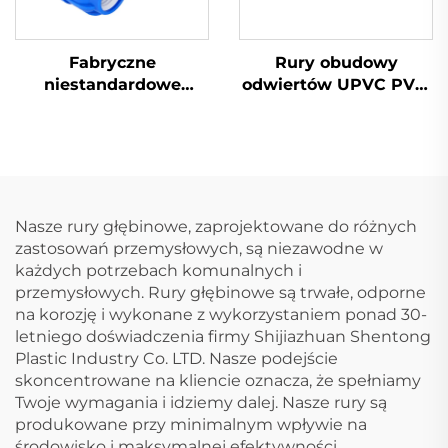
Fabryczne
Rury obudowy
niestandardowe
odwiertów UPVC PVC,
rozmiary, złączki
cena rur do wody,
kompresyjne
dostawca rur obudowy
plastikowe HDPE,
odwiertów calowych i
nakrętka końcowa do
perforowanych, 4
rur wodnych PP
gwintowane, głębokie
rury UPVC, produkty
Nasze rury głębinowe, zaprojektowane do różnych
plastikowe
zastosowań przemysłowych, są niezawodne w
każdych potrzebach komunalnych i
przemysłowych. Rury głębinowe są trwałe, odporne
na korozję i wykonane z wykorzystaniem ponad 30-
letniego doświadczenia firmy Shijiazhuan Shentong
Plastic Industry Co. LTD. Nasze podejście
skoncentrowane na kliencie oznacza, że spełniamy
Twoje wymagania i idziemy dalej. Nasze rury są
produkowane przy minimalnym wpływie na
środowisko i maksymalnej efektywności