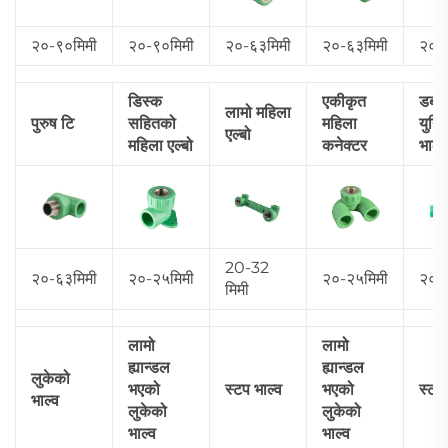
२०-९०मिमी
२०-९०मिमी
२०-६३मिमी
२०-६३मिमी
२०-
डिस्क
एकीकृत
डबल
लामो महिला
पुरुष टि
सहितको
महिला
युनि
एल्बो
महिला एल्बो
कनेक्टर
भाल्व
20-32
२०-६३मिमी
२०-२५मिमी
२०-२५मिमी
२०-
मिमी
लामो
लामो
ह्यान्डल
ह्यान्डल
लुकेको
भएको
स्टप भाल्व
भएको
स्टप 
भाल्व
लुकेको
लुकेको
भाल्व
भाल्व