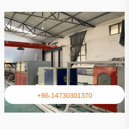
+86-14730301370