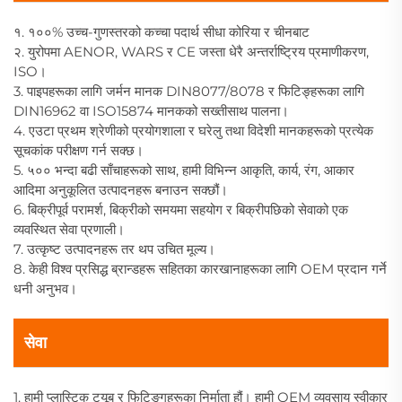
१. १००% उच्च-गुणस्तरको कच्चा पदार्थ सीधा कोरिया र चीनबाट
२. युरोपमा AENOR, WARS र CE जस्ता धेरै अन्तर्राष्ट्रिय प्रमाणीकरण,
ISO।
3. पाइपहरूका लागि जर्मन मानक DIN8077/8078 र फिटिङ्हरूका लागि
DIN16962 वा ISO15874 मानकको सख्तीसाथ पालना।
4. एउटा प्रथम श्रेणीको प्रयोगशाला र घरेलु तथा विदेशी मानकहरूको प्रत्येक
सूचकांक परीक्षण गर्न सक्छ।
5. ५०० भन्दा बढी साँचाहरूको साथ, हामी विभिन्न आकृति, कार्य, रंग, आकार
आदिमा अनुकूलित उत्पादनहरू बनाउन सक्छौं।
6. बिक्रीपूर्व परामर्श, बिक्रीको समयमा सहयोग र बिक्रीपछिको सेवाको एक
व्यवस्थित सेवा प्रणाली।
7. उत्कृष्ट उत्पादनहरू तर थप उचित मूल्य।
8. केही विश्व प्रसिद्ध ब्रान्डहरू सहितका कारखानाहरूका लागि OEM प्रदान गर्ने
धनी अनुभव।
सेवा
1. हामी प्लास्टिक ट्यूब र फिटिङ्गहरूका निर्माता हौं। हामी OEM व्यवसाय स्वीकार