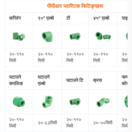
पीपीआर प्लास्टिक फिटिङ्गहरू
कप्लिंग
९०° एल्बो
टी
४५° एल्बो
पाइप 
२०-११०
२०-११०
२०-११००
२०-११०
२०-१
मिमी
मिमी
मिमी
मिमी
मिमी
घटाउने
घटाउने
फ्ल्यान
घटाउने टि
क्रस
कपलिङ
एल्बो
कोर
२०-११०
२०-११०
२०-१
२०-६३मिमी
२०-५०मिमी
मिमी
मिमी
मिमी