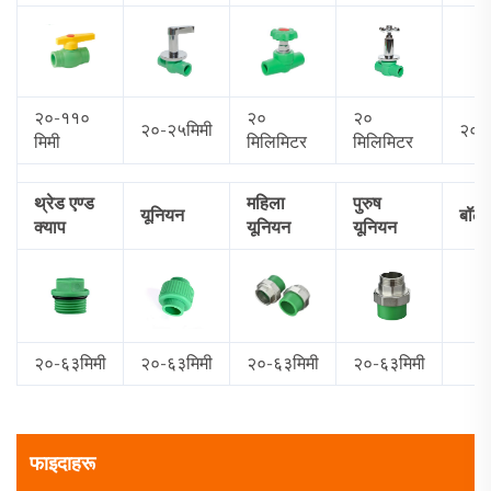
२०-११०
२०
२०
२०-२५मिमी
२०-
मिमी
मिलिमिटर
मिलिमिटर
थ्रेड एण्ड
महिला
पुरुष
यूनियन
बॉल व
क्याप
यूनियन
यूनियन
२०-६३मिमी
२०-६३मिमी
२०-६३मिमी
२०-६३मिमी
फाइदाहरू