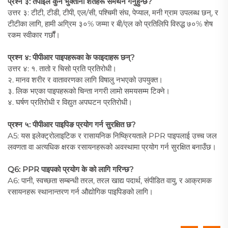
प्रश्न ३: तपाईंले कुन भुक्तानी शर्तहरू समर्थन गर्नुहुन्छ?
उत्तर ३: टीटी, टीडी, टीपी, एल/सी, पश्चिमी संघ, पेप्याल, मनी ग्राम उपलब्ध छन्, र
टीटीका लागि, हामी अग्रिम ३०% जम्मा र बी/एल को प्रतिलिपि विरुद्ध ७०% शेष
रकम स्वीकार गर्छौं।
प्रश्न ४: पीपीआर पाइपहरूका के फाइदाहरू छन्?
उत्तर ४: १. तातो र चिसो प्रति प्रतिरोधी।
२. मानव शरीर र वातावरणका लागि विषालु नभएको उपयुक्त।
३. लिक भएका पाइपहरूको चिन्ता नगरी लामो समयसम्म टिक्ने।
४. घर्षण प्रतिरोधी र विद्युत अपघटन प्रतिरोधी।
प्रश्न ५: पीपीआर पाइपिङ प्रयोग गर्न सुरक्षित छ?
A5: यस इलेक्ट्रोलाइटिक र रासायनिक निष्क्रियताले PPR पाइपलाई उच्च जल
लवणता वा अत्यधिक क्षरक रसायनहरूको अवस्थामा प्रयोग गर्न सुरक्षित बनाउँछ।
Q6: PPR पाइपको प्रयोग के को लागि गरिन्छ?
A6: पानी, स्वच्छता सम्बन्धी तरल, तरल खाद्य पदार्थ, संपीडित वायु, र आक्रामक
रसायनहरू स्थानान्तरण गर्न औद्योगिक पाइपिङको लागि।