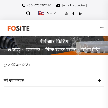
+86-14730301370
[email protected]
NE
पीपीआर फिटिंग
गृहपृष्ठ
>
उत्पादनहरू
>
पीपीआर उत्पादन श्रृंखला
>
पीपीआर फिटिंग
गृह >
पीपीआर फिटिंग
सबै उत्पादनहरू