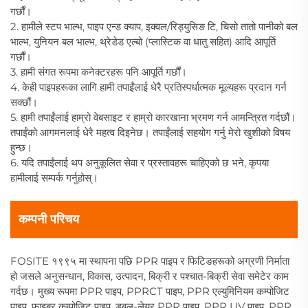
गर्छौं।
2. हामीले स्टप भाल्भ, पाइप एन्ड क्याप, इक्वल/रिड्युसिङ टि, चिसो तातो पानीको बल
भाल्भ, युनियन बल भाल्भ, थ्रेडेड एल्बो (प्लास्टिक वा धातु सहित) आदि आपूर्ति
गर्छौं।
3. हामी संगत रूपमा कनेक्टरहरू पनि आपूर्ति गर्छौं।
4. केही पाइपहरूका लागि हामी तपाईंलाई धेरै प्रतिस्पर्धात्मक मूल्यहरू प्रदान गर्न
सक्छौं।
5. हामी तपाईंलाई हाम्रो वेबसाइट र हाम्रो कारखाना भ्रमण गर्न आमन्त्रित गर्दछौं।
तपाईंको आगमनलाई धेरै महत्व दिइनेछ। तपाईंलाई सहयोग गर्नु मेरो खुशीको विषय
हुन्छ।
6. यदि तपाईंलाई थप अनुकूलित सेवा र प्रस्तावहरू चाहिएको छ भने, कृपया
हामीलाई सम्पर्क गर्नुहोस्।
कम्पनी परिचय
FOSITE १९९५ मा स्थापना पछि PPR पाइप र फिटिङहरूको अग्रणी निर्माता
हो जसले अनुसन्धान, विकास, उत्पादन, बिक्री र पश्चात-बिक्री सेवा समेटेर काम
गर्दछ। मुख्य रूपमा PPR पाइप, PPRCT पाइप, PPR एल्युमिनियम कम्पोजिट
पाइप, फाइबर कम्पोजिट पाइप, डबल-लेयर PPR पाइप, PPR UV पाइप, PPR