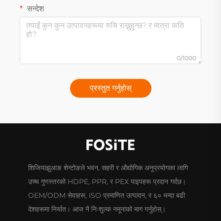
सन्देश
0/1000
प्रस्तुत गर्नुहोस्
शिजियाझुआङ शेन्टोङले भवन, सहरी र औद्योगिक अनुप्रयोगका लागि
उच्च गुणस्तरको HDPE, PPR, र PEX पाइपहरू प्रदान गर्दछ।
OEM/ODM सेवाहरू, ISO प्रमाणित उत्पादन, र ६० भन्दा बढी
देशहरूमा निर्यात। आज नै निःशुल्क नमूनाको माग गर्नुहोस्।