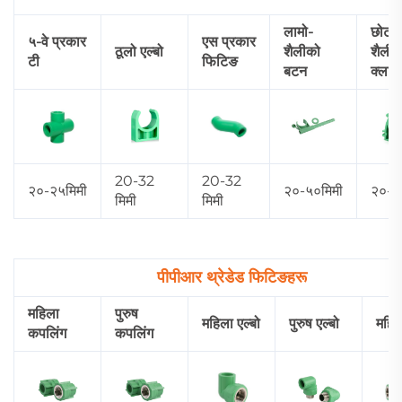
लामो-
छोटो
५-वे प्रकार
एस प्रकार
ठूलो एल्बो
शैलीको
शैलीक
टी
फिटिङ
बटन
क्लास्
20-32
20-32
२०-२५मिमी
२०-५०मिमी
२०-५
मिमी
मिमी
पीपीआर थ्रेडेड फिटिङहरू
महिला
पुरुष
महिला एल्बो
पुरुष एल्बो
महिल
कपलिंग
कपलिंग