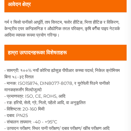
आवेदन क्षेत्र
गर्म र चिसो पानीको आपूर्ति, ताप सिस्टम, फ्लोर हीटिङ, भित्ता हीटिङ र विकिरण,
केन्द्रीय एयर कन्डिसनिङ र औद्योगिक तरल परिवहन, कृषि बगैँचा पाइप नेटवर्क
आदिमा व्यापक रूपमा प्रयोग गरिन्छ।
हाम्रा उत्पादनहरूका विशेषताहरू
• सामग्री: १००% नयाँ कोरिया ह्योसुङ पीपीआर कच्चा पदार्थ; निकेल क्रोमियम
बिना ५८-३ए पित्तल
• मानक: ISO15874, DIN8077-8078, र युरोपेली पिउने पानीको
मानकहरूसँग मिल्दोजुल्दो
• प्रमाणपत्र: ISO, CE, ROHS, आदि
• रङ: हरियो, सेतो, ग्रे, निलो, पहेंलो आदि, वा अनुकूलित
• विशिष्टता: 20-160 मिमी
• दबाव: PN25
• संचालन तापमान: -40 - +95ºC
• उत्पादन परीक्षण: स्थिर पानी परीक्षण/ दबाव परीक्षण/ खींच परीक्षण आदि