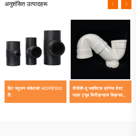
अनुशंसित उत्पादहरू
हिट फ्यूजन सकेटको HDPE100
पीभीसी-यू प्लास्टिक ड्रेनेज वेस्ट
टि
पाइप ट्यूब फिटिङ्गहरू सिङ्गल
सकेट ट्र्याप ओइएम