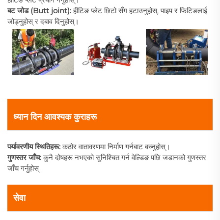
बट जोड (Butt joint):
हीटिङ प्लेट छिटो सँग हटाउनुहोस्, पाइप र फिटिङलाई
जोड्नुहोस् र दबाव दिनुहोस्।
ध्यान दिन आवश्यक कुराहरू
पर्यावरणीय स्थितिहरू:
कठोर वातावरणमा निर्माण गर्नबाट बच्नुहोस्।
गुणस्तर जाँच:
कुनै दोषहरू नभएको सुनिश्चित गर्न वेल्डिङ पछि जडानको गुणस्तर
जाँच गर्नुहोस्
सेवा