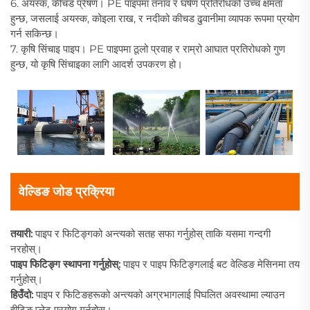
6. अयस्क, कीचड प्रेषण। PE पाइपमा तनाव र घर्षण प्रतिरोधको उच्च क्षमता
हुन्छ, जसलाई अयस्क, कोइला राख, र नदीको कीचड ढुवानीमा व्यापक रूपमा प्रयोग
गर्न सकिन्छ।
7. कृषि सिंचाइ पाइप। PE पाइपमा ठूलो प्रवाह र राम्रो आघात प्रतिरोधको गुण
हुन्छ, यो कृषि सिंचाइका लागि आदर्श उपकरण हो।
वेल्डिङ जोड प्रक्रिया
तयारी:
पाइप र फिटिङ्गको अन्त्यको सतह सफा गर्नुहोस् ताकि यसमा गन्दगी
नरहोस्।
पाइप फिटिङ्ग स्थापना गर्नुहोस्:
पाइप र पाइप फिटिङ्गलाई बट वेल्डिङ मेसिनमा तय
गर्नुहोस्।
हिउँदो:
पाइप र फिटिङहरूको अन्त्यको अग्रभागलाई पिघलित अवस्थामा ल्याउन
हीटिङ प्लेट प्रयोग गर्नुहोस्।