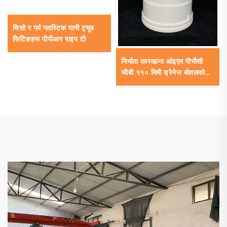
चिसो र गर्म प्लास्टिक पानी ट्यूब
फिटिङहरू पीपीआर पाइप टी
निर्माता कारखाना ओइएम पीभीसी
जीबी ११० मिमी ड्रेनेज बोतलको
मुख टि यूपीभीसी पाइप फिटिङ्गहरू
४५ डिग्री एल्बो