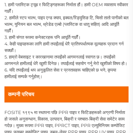
1. हामी प्लास्टिक ट्यूब र फिटिङ्गहरूका निर्माता हौं। हामी OEM व्यवसाय स्वीकार
गर्छौं।
2. हामीले स्टप भाल्भ, पाइप एन्ड क्याप, इक्वल/रिड्युसिङ टि, चिसो तातो पानीको बल
भाल्भ, युनियन बल भाल्भ, थ्रेडेड एल्बो (प्लास्टिक वा धातु सहित) आदि आपूर्ति
गर्छौं।
3. हामी संगत रूपमा कनेक्टरहरू पनि आपूर्ति गर्छौं।
4. केही पाइपहरूका लागि हामी तपाईंलाई धेरै प्रतिस्पर्धात्मक मूल्यहरू प्रदान गर्न
सक्छौं।
5. हाम्रो वेबसाइट र कारखानामा तपाईंको आगमनलाई स्वागत छ। तपाईंको
आगमनले हामीलाई धेरै खुशी दिनेछ। तपाईंलाई सहयोग गर्नु मेरो खुशीको विषय हो।
6. यदि तपाईंलाई थप अनुकूलित सेवा र प्रस्तावहरू चाहिएको छ भने, कृपया
हामीलाई सम्पर्क गर्नुहोस्।
कम्पनी परिचय
FOSITE १९९५ मा स्थापना पछि PPR पाइप र फिटिङहरूको अग्रणी निर्माता
हो जसले अनुसन्धान, विकास, उत्पादन, बिक्री र पश्चात-बिक्री सेवा समेटेर काम
गर्दछ। मुख्य रूपमा PPR पाइप, PPRCT पाइप, PPR एल्युमिनियम कम्पोजिट
पाइप, फाइबर कम्पोजिट पाइप, डबल-लेयर PPR पाइप, PPR UV पाइप, PPR