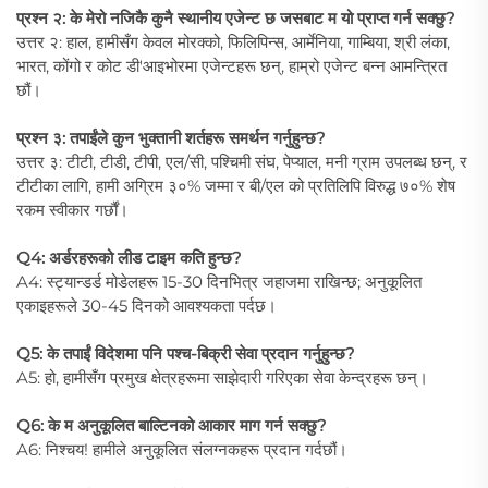
प्रश्न २: के मेरो नजिकै कुनै स्थानीय एजेन्ट छ जसबाट म यो प्राप्त गर्न सक्छु?
उत्तर २: हाल, हामीसँग केवल मोरक्को, फिलिपिन्स, आर्मेनिया, गाम्बिया, श्री लंका,
भारत, कोंगो र कोट डी'आइभोरमा एजेन्टहरू छन्, हाम्रो एजेन्ट बन्न आमन्त्रित
छौं।
प्रश्न ३: तपाईंले कुन भुक्तानी शर्तहरू समर्थन गर्नुहुन्छ?
उत्तर ३: टीटी, टीडी, टीपी, एल/सी, पश्चिमी संघ, पेप्याल, मनी ग्राम उपलब्ध छन्, र
टीटीका लागि, हामी अग्रिम ३०% जम्मा र बी/एल को प्रतिलिपि विरुद्ध ७०% शेष
रकम स्वीकार गर्छौं।
Q4: अर्डरहरूको लीड टाइम कति हुन्छ?
A4: स्ट्यान्डर्ड मोडेलहरू 15-30 दिनभित्र जहाजमा राखिन्छ; अनुकूलित
एकाइहरूले 30-45 दिनको आवश्यकता पर्दछ।
Q5: के तपाईं विदेशमा पनि पश्च-बिक्री सेवा प्रदान गर्नुहुन्छ?
A5: हो, हामीसँग प्रमुख क्षेत्रहरूमा साझेदारी गरिएका सेवा केन्द्रहरू छन्।
Q6: के म अनुकूलित बाल्टिनको आकार माग गर्न सक्छु?
A6: निश्चय! हामीले अनुकूलित संलग्नकहरू प्रदान गर्दछौं।