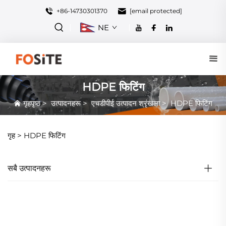
+86-14730301370
[email protected]
NE
HDPE फिटिंग
गृहपृष्ठ
>
उत्पादनहरू
>
एचडीपीई उत्पादन श्रृंखला
>
HDPE फिटिंग
गृह >
HDPE फिटिंग
सबै उत्पादनहरू