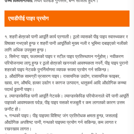
उच्च विश्वसनीयता:
स्थिर वेल्डिङ गुणस्तर, बग्न सजिलो हुँदैन।
एचडीपीई पाइप प्रयोग
१. शहरी क्षेत्रको पानी आपूर्ति कार्य प्रणाली। ठूलो व्यासको पीइ पाइप स्वास्थ्यकर र
विषाक्त नभएको हुन्छ र शहरी पानी आपूर्तिको मुख्य नली र भूमिमा दबाइएको नलीको
लागि अधिक उपयुक्त हुन्छ।
२. सिमेन्ट पाइप, फलामको पाइप र स्टील पाइप प्रतिस्थापन गर्नुहोस्। नवीकरण
परियोजनामा लागू हुन्छ र ठूलो क्षेत्रको खननको आवश्यकता नपर्ने, पीइ पाइप पुरानो
शहरको पाइप नेटवर्क पुनर्निर्माणमा व्यापक रूपमा प्रयोग गर्न सकिन्छ।
३. औद्योगिक सामग्री प्रसारण पाइप। रासायनिक उद्योग, रासायनिक फाइबर,
खाद्य, वन, औषधि, हल्का उद्योग र कागज उत्पादन, धातुकर्म आदि औद्योगिक कच्चा
पदार्थ ढुवानी पाइप।
४. ल्यान्डस्केपिङ पानी आपूर्ति नेटवर्क। ल्यान्डस्केपिङ परियोजनाले धेरै पानी आपूर्ति
पाइपको आवश्यकता पर्दछ, पीइ पाइप यसको मजबुती र कम लागतको कारण उत्तम
छनौट हो।
५. गन्धको पाइप। पीइ पाइपमा विशिष्ट जंग प्रतिरोधक क्षमता हुन्छ, जसलाई
औद्योगिक अपशिष्ट पानी, गन्धको पाइपमा प्रयोग गर्न सकिन्छ, कम लागत र
रखरखाव लागत।