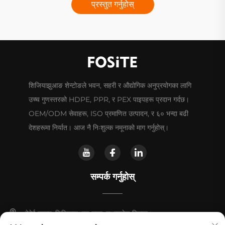
प्रस्तुत गर्नुहोस्
शिजियाझुआङ शेन्टोङले भवन, सहरी र औद्योगिक अनुप्रयोगका लागि
उच्च गुणस्तरको HDPE, PPR, र PEX पाइपहरू प्रदान गर्दछ।
OEM/ODM सेवाहरू, ISO प्रमाणित उत्पादन, र ६० भन्दा बढी
देशहरूमा निर्यात। आज नै निःशुल्क नमूनाको माग गर्नुहोस्।
सम्पर्क गर्नुहोस्
हेबेई प्रान्त, शिजियाझुआङ सहर, लुआनचेङ जिल्ला।