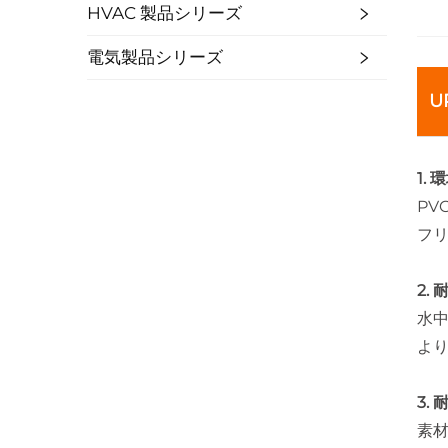
HVAC 製品シリーズ
電気製品シリーズ
U
1.
P
フ
2.
水
よ
3.
素材