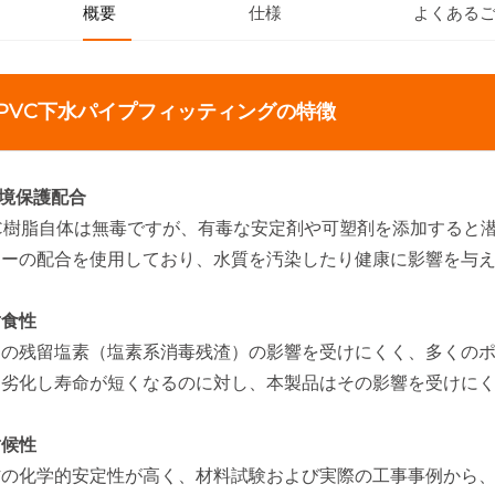
概要
仕様
よくある
PVC下水パイプフィッティングの特徴
 環境保護配合
VC樹脂自体は無毒ですが、有毒な安定剤や可塑剤を添加すると
リーの配合を使用しており、水質を汚染したり健康に影響を与
 耐食性
中の残留塩素（塩素系消毒残渣）の影響を受けにくく、多くのポ
り劣化し寿命が短くなるのに対し、本製品はその影響を受けに
 耐候性
の化学的安定性が高く、材料試験および実際の工事事例から、