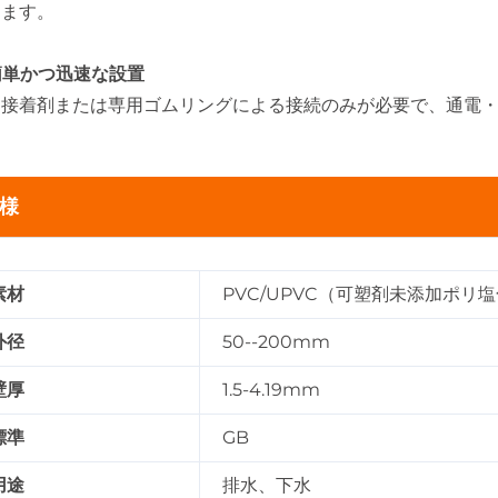
ります。
 簡単かつ迅速な設置
用接着剤または専用ゴムリングによる接続のみが必要で、通電
様
素材
PVC/UPVC（可塑剤未添加ポリ
外径
50--200mm
壁厚
1.5-4.19mm
標準
GB
用途
排水、下水