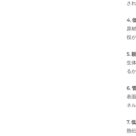
さ
4.
原材
役
5.
生
る
6.
表面
ネ
7.
熱伝