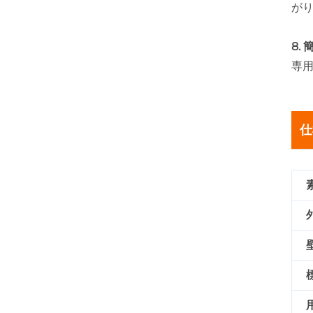
が
8.
専
仕