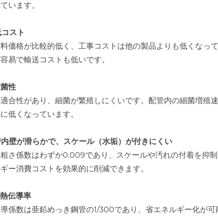
れています。
 低コスト
料価格が比較的低く、工事コストは他の製品よりも低くなって
が容易で輸送コストも低いです。
 殺菌性
体適合性があり、細菌が繁殖しにくいです。配管内の細菌増殖速
かに低くなっています。
 管内壁が滑らかで、スケール（水垢）が付きにくい
粗さ係数はわずか0.009であり、スケールや汚れの付着を抑
ルギー消費コストを効果的に削減できます。
 低熱伝導率
導係数は亜鉛めっき鋼管の1/300であり、省エネルギー化が