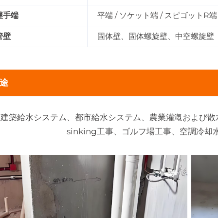
継手端
平端 / ソケット端 / スピゴットR端
管壁
固体壁、固体螺旋壁、中空螺旋壁
途
建築給水システム、都市給水システム、農業灌漑および散水シ
sinking工事、ゴルフ場工事、空調冷