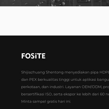
Shijiazhuang Shentong menyediakan pipa HDPE
dan PEX berkualitas tinggi untuk aplikasi bang
perkotaan, dan industri. Layanan OEM/ODM, pr
bersertifikasi ISO, serta ekspor ke lebih dari 60 n
Minta sampel gratis hari ini.