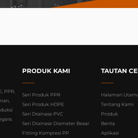
PRODUK KAMI
TAUTAN CE
, PPR,
Seri Produk PPR
Halaman Utam
unan,
Seri Produk HDPE
Tentang Kami
oduksi
Seri Drainase PVC
Produk
egara.
Seri Drainase Diameter Besar
Berita
Fitting Kompresi PP
Aplikasi