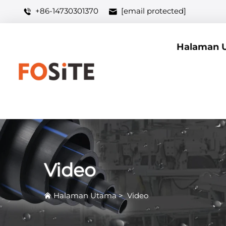
+86-14730301370
[email protected]
Halaman 
Video
Halaman Utama
>
Video