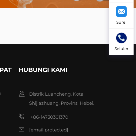
Surel
Seluler
PAT
HUBUNGI KAMI
a
Distrik Luancheng, Kota
Shijiazhuang, Provinsi Hebei.
+86-14730301370
[email protected]