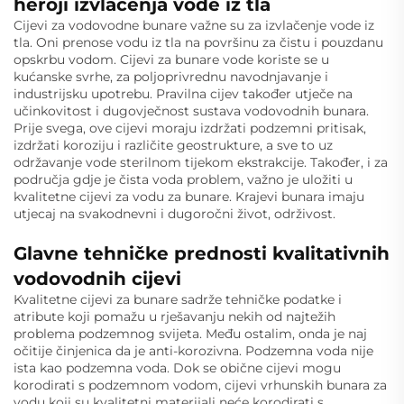
heroji izvlačenja vode iz tla
Cijevi za vodovodne bunare važne su za izvlačenje vode iz
tla. Oni prenose vodu iz tla na površinu za čistu i pouzdanu
opskrbu vodom. Cijevi za bunare vode koriste se u
kućanske svrhe, za poljoprivrednu navodnjavanje i
industrijsku upotrebu. Pravilna cijev također utječe na
učinkovitost i dugovječnost sustava vodovodnih bunara.
Prije svega, ove cijevi moraju izdržati podzemni pritisak,
izdržati koroziju i različite geostrukture, a sve to uz
održavanje vode sterilnom tijekom ekstrakcije. Također, i za
područja gdje je čista voda problem, važno je uložiti u
kvalitetne cijevi za vodu za bunare. Krajevi bunara imaju
utjecaj na svakodnevni i dugoročni život, održivost.
Glavne tehničke prednosti kvalitativnih
vodovodnih cijevi
Kvalitetne cijevi za bunare sadrže tehničke podatke i
atribute koji pomažu u rješavanju nekih od najtežih
problema podzemnog svijeta. Među ostalim, onda je naj
očitije činjenica da je anti-korozivna. Podzemna voda nije
ista kao podzemna voda. Dok se obične cijevi mogu
korodirati s podzemnom vodom, cijevi vrhunskih bunara za
vodu koji su kvalitetni materijali neće korodirati s