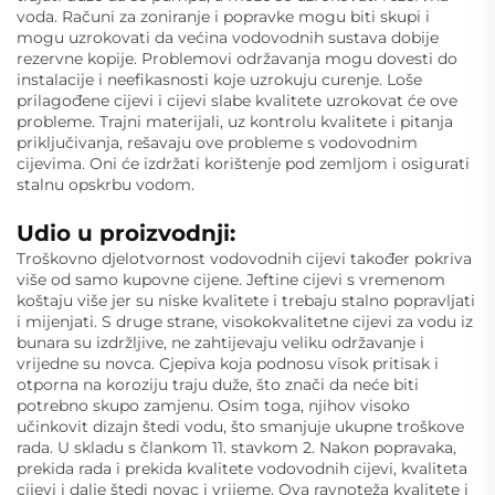
voda. Računi za zoniranje i popravke mogu biti skupi i
mogu uzrokovati da većina vodovodnih sustava dobije
rezervne kopije. Problemovi održavanja mogu dovesti do
instalacije i neefikasnosti koje uzrokuju curenje. Loše
prilagođene cijevi i cijevi slabe kvalitete uzrokovat će ove
probleme. Trajni materijali, uz kontrolu kvalitete i pitanja
priključivanja, rešavaju ove probleme s vodovodnim
cijevima. Oni će izdržati korištenje pod zemljom i osigurati
stalnu opskrbu vodom.
Udio u proizvodnji:
Troškovno djelotvornost vodovodnih cijevi također pokriva
više od samo kupovne cijene. Jeftine cijevi s vremenom
koštaju više jer su niske kvalitete i trebaju stalno popravljati
i mijenjati. S druge strane, visokokvalitetne cijevi za vodu iz
bunara su izdržljive, ne zahtijevaju veliku održavanje i
vrijedne su novca. Cjepiva koja podnosu visok pritisak i
otporna na koroziju traju duže, što znači da neće biti
potrebno skupo zamjenu. Osim toga, njihov visoko
učinkovit dizajn štedi vodu, što smanjuje ukupne troškove
rada. U skladu s člankom 11. stavkom 2. Nakon popravaka,
prekida rada i prekida kvalitete vodovodnih cijevi, kvaliteta
cijevi i dalje štedi novac i vrijeme. Ova ravnoteža kvalitete i