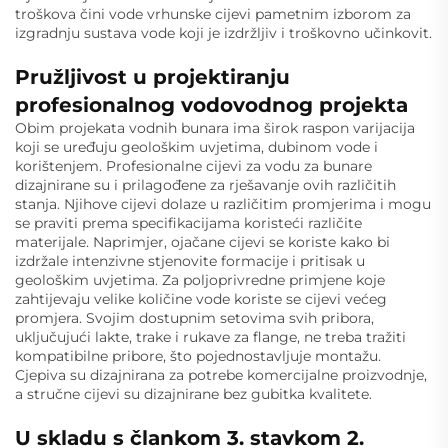
troškova čini vode vrhunske cijevi pametnim izborom za
izgradnju sustava vode koji je izdržljiv i troškovno učinkovit.
Pružljivost u projektiranju
profesionalnog vodovodnog projekta
Obim projekata vodnih bunara ima širok raspon varijacija
koji se uređuju geološkim uvjetima, dubinom vode i
korištenjem. Profesionalne cijevi za vodu za bunare
dizajnirane su i prilagođene za rješavanje ovih različitih
stanja. Njihove cijevi dolaze u različitim promjerima i mogu
se praviti prema specifikacijama koristeći različite
materijale. Naprimjer, ojačane cijevi se koriste kako bi
izdržale intenzivne stjenovite formacije i pritisak u
geološkim uvjetima. Za poljoprivredne primjene koje
zahtijevaju velike količine vode koriste se cijevi većeg
promjera. Svojim dostupnim setovima svih pribora,
uključujući lakte, trake i rukave za flange, ne treba tražiti
kompatibilne pribore, što pojednostavljuje montažu.
Cjepiva su dizajnirana za potrebe komercijalne proizvodnje,
a stručne cijevi su dizajnirane bez gubitka kvalitete.
U skladu s člankom 3. stavkom 2.