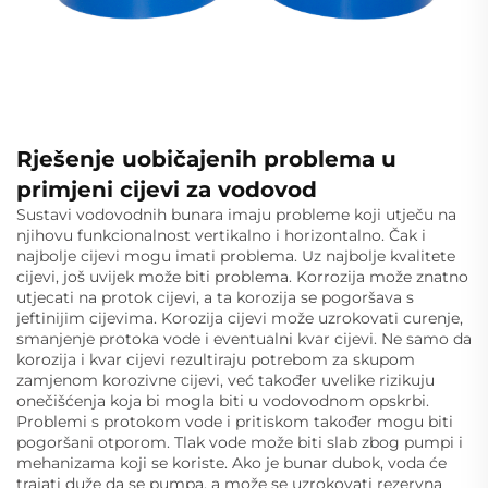
Rješenje uobičajenih problema u
primjeni cijevi za vodovod
Sustavi vodovodnih bunara imaju probleme koji utječu na
njihovu funkcionalnost vertikalno i horizontalno. Čak i
najbolje cijevi mogu imati problema. Uz najbolje kvalitete
cijevi, još uvijek može biti problema. Korrozija može znatno
utjecati na protok cijevi, a ta korozija se pogoršava s
jeftinijim cijevima. Korozija cijevi može uzrokovati curenje,
smanjenje protoka vode i eventualni kvar cijevi. Ne samo da
korozija i kvar cijevi rezultiraju potrebom za skupom
zamjenom korozivne cijevi, već također uvelike rizikuju
onečišćenja koja bi mogla biti u vodovodnom opskrbi.
Problemi s protokom vode i pritiskom također mogu biti
pogoršani otporom. Tlak vode može biti slab zbog pumpi i
mehanizama koji se koriste. Ako je bunar dubok, voda će
trajati duže da se pumpa, a može se uzrokovati rezervna