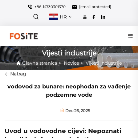
+86-14730301370
[email protected]
HR
Vijesti industrije
Glavna stranica
>
Novice
>
Vijesti industrije
Natrag
vodovod za bunare: neophodan za vađenje
podzemne vode
Dec 26, 2025
Uvod u vodovodne cijevi: Nepoznati