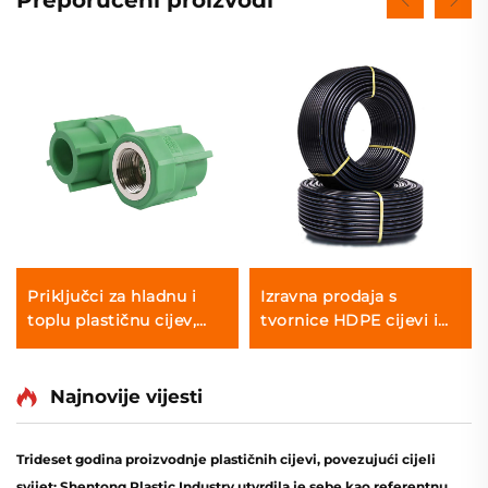
Preporučeni proizvodi
Priključci za hladnu i
Izravna prodaja s
toplu plastičnu cijev,
tvornice HDPE cijevi i
ženski adapter za PPR
spojnice za vruću
zavarivanje koljena
Najnovije vijesti
Trideset godina proizvodnje plastičnih cijevi, povezujući cijeli
svijet: Shentong Plastic Industry utvrdila je sebe kao referentnu