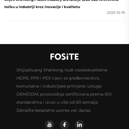
točku u industriji kroz inovacije i kvalitetu
2025-10-19
Shijiazhuang Shentong nudi visokokvalitetne
HDPE, PPR i PEX cijevi za građevinarstvo,
komunalne i industrijske primjene. Usluge
OEM/ODM, proizvodnja certificirana prema ISO
standardima i izvoz u više od 60 zemalja.
Zatražite besplatne uzorke već danas.