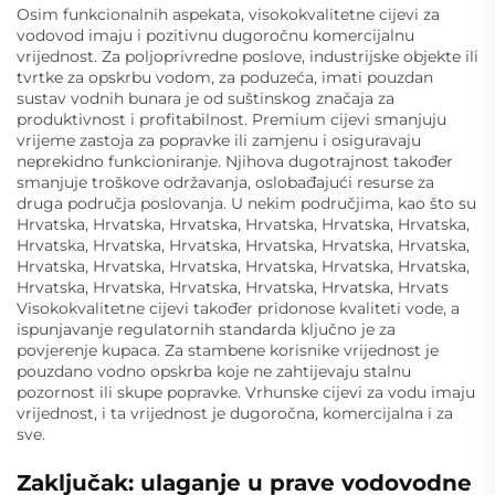
Osim funkcionalnih aspekata, visokokvalitetne cijevi za
vodovod imaju i pozitivnu dugoročnu komercijalnu
vrijednost. Za poljoprivredne poslove, industrijske objekte ili
tvrtke za opskrbu vodom, za poduzeća, imati pouzdan
sustav vodnih bunara je od suštinskog značaja za
produktivnost i profitabilnost. Premium cijevi smanjuju
vrijeme zastoja za popravke ili zamjenu i osiguravaju
neprekidno funkcioniranje. Njihova dugotrajnost također
smanjuje troškove održavanja, oslobađajući resurse za
druga područja poslovanja. U nekim područjima, kao što su
Hrvatska, Hrvatska, Hrvatska, Hrvatska, Hrvatska, Hrvatska,
Hrvatska, Hrvatska, Hrvatska, Hrvatska, Hrvatska, Hrvatska,
Hrvatska, Hrvatska, Hrvatska, Hrvatska, Hrvatska, Hrvatska,
Hrvatska, Hrvatska, Hrvatska, Hrvatska, Hrvatska, Hrvats
Visokokvalitetne cijevi također pridonose kvaliteti vode, a
ispunjavanje regulatornih standarda ključno je za
povjerenje kupaca. Za stambene korisnike vrijednost je
pouzdano vodno opskrba koje ne zahtijevaju stalnu
pozornost ili skupe popravke. Vrhunske cijevi za vodu imaju
vrijednost, i ta vrijednost je dugoročna, komercijalna i za
sve.
Zaključak: ulaganje u prave vodovodne