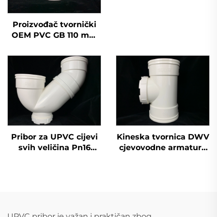
za cijevi za odvodnju
vode
Proizvođač tvornički
OEM PVC GB 110 mm
odvodni T-oblik oblik
boca pribor za cijevi
UPVC, koljeno pod 45
stupnjeva
Pribor za UPVC cijevi
Kineska tvornica DWV
svih veličina Pn16
cjevovodne armature
prema DIN standardu,
otvor za inspekciju
plastični pribor za
armatura OEM PVC
cijevi P koljeno 110
UPVC cjevovodna
mm
armatura
UPVC pribor je važan i praktičan zbog