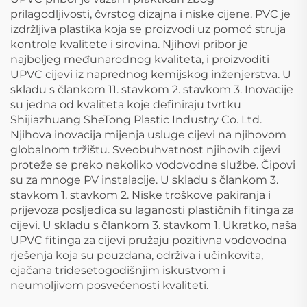
prilagodljivosti, čvrstog dizajna i niske cijene. PVC je
izdržljiva plastika koja se proizvodi uz pomoć struja
kontrole kvalitete i sirovina. Njihovi pribor je
najboljeg međunarodnog kvaliteta, i proizvoditi
UPVC cijevi iz naprednog kemijskog inženjerstva. U
skladu s člankom 11. stavkom 2. stavkom 3. Inovacije
su jedna od kvaliteta koje definiraju tvrtku
Shijiazhuang SheTong Plastic Industry Co. Ltd.
Njihova inovacija mijenja usluge cijevi na njihovom
globalnom tržištu. Sveobuhvatnost njihovih cijevi
proteže se preko nekoliko vodovodne službe. Čipovi
su za mnoge PV instalacije. U skladu s člankom 3.
stavkom 1. stavkom 2. Niske troškove pakiranja i
prijevoza posljedica su laganosti plastičnih fitinga za
cijevi. U skladu s člankom 3. stavkom 1. Ukratko, naša
UPVC fitinga za cijevi pružaju pozitivna vodovodna
rješenja koja su pouzdana, održiva i učinkovita,
ojačana tridesetogodišnjim iskustvom i
neumoljivom posvećenosti kvaliteti.