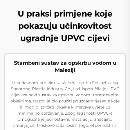
U praksi primjene koje
pokazuju učinkovitost
ugradnje UPVC cijevi
Stambeni sustav za opskrbu vodom u
Maleziji
U nedavnom projektu u Maleziji, tvrtka Shijiazhuang
Shentong Plastic Industry Co., Ltd. isporučila je UPVC
cijevi za novi sustav za opskrbu vodom u stambenim
objektima. Izazov je bio pružiti pouzdano rješenje koje
bi moglo izdržati lokalne klimatske uvjete uz
minimalno održavanje. Zbog laganosti UPVC-a
omogućila je jednostavnu instalaciju, značajno
smanjujući troškove rada. Osim toga, otpornost na