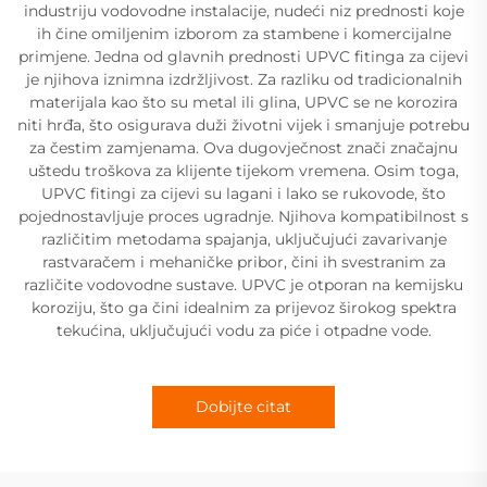
industriju vodovodne instalacije, nudeći niz prednosti koje
ih čine omiljenim izborom za stambene i komercijalne
primjene. Jedna od glavnih prednosti UPVC fitinga za cijevi
je njihova iznimna izdržljivost. Za razliku od tradicionalnih
materijala kao što su metal ili glina, UPVC se ne korozira
niti hrđa, što osigurava duži životni vijek i smanjuje potrebu
za čestim zamjenama. Ova dugovječnost znači značajnu
uštedu troškova za klijente tijekom vremena. Osim toga,
UPVC fitingi za cijevi su lagani i lako se rukovode, što
pojednostavljuje proces ugradnje. Njihova kompatibilnost s
različitim metodama spajanja, uključujući zavarivanje
rastvaračem i mehaničke pribor, čini ih svestranim za
različite vodovodne sustave. UPVC je otporan na kemijsku
koroziju, što ga čini idealnim za prijevoz širokog spektra
tekućina, uključujući vodu za piće i otpadne vode.
Dobijte citat