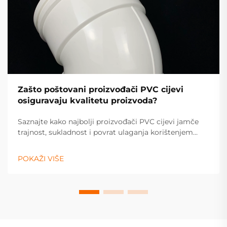
Zašto poštovani proizvođači PVC cijevi
osiguravaju kvalitetu proizvoda?
Saznajte kako najbolji proizvođači PVC cijevi jamče
trajnost, sukladnost i povrat ulaganja korištenjem
originalnih materijala, kontrole kvalitete prema ISO
9001, globalnih certifikata i tehnologijom vođenog
POKAŽI VIŠE
ekstrudiranja. Nabavite uvide u osiguranje kvalitete
već danas.