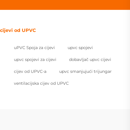
cijevi od UPVC
uPVC Spoja za cijevi
upvc spojevi
upvc spojevi za cijevi
dobavljač upvc cijevi
cijev od UPVC-a
upvc smanjujući trijungar
ventilacijska cijev od UPVC