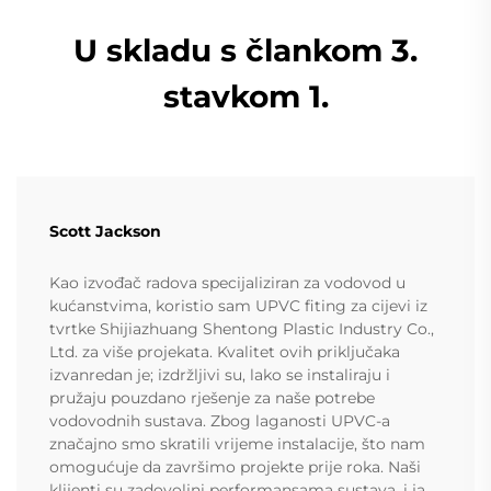
U skladu s člankom 3.
stavkom 1.
Scott Jackson
Kao izvođač radova specijaliziran za vodovod u
kućanstvima, koristio sam UPVC fiting za cijevi iz
tvrtke Shijiazhuang Shentong Plastic Industry Co.,
Ltd. za više projekata. Kvalitet ovih priključaka
izvanredan je; izdržljivi su, lako se instaliraju i
pružaju pouzdano rješenje za naše potrebe
vodovodnih sustava. Zbog laganosti UPVC-a
značajno smo skratili vrijeme instalacije, što nam
omogućuje da završimo projekte prije roka. Naši
klijenti su zadovoljni performansama sustava, i ja