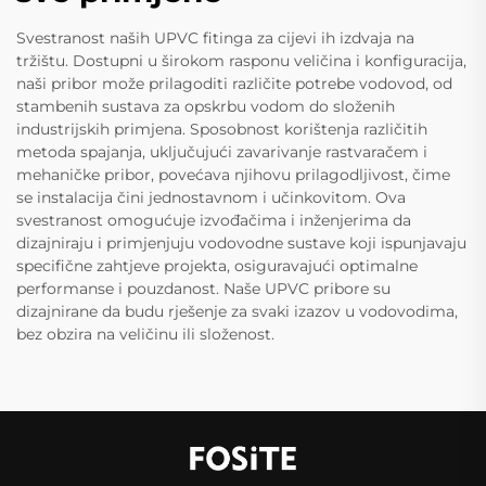
Svestranost naših UPVC fitinga za cijevi ih izdvaja na
tržištu. Dostupni u širokom rasponu veličina i konfiguracija,
naši pribor može prilagoditi različite potrebe vodovod, od
stambenih sustava za opskrbu vodom do složenih
industrijskih primjena. Sposobnost korištenja različitih
metoda spajanja, uključujući zavarivanje rastvaračem i
mehaničke pribor, povećava njihovu prilagodljivost, čime
se instalacija čini jednostavnom i učinkovitom. Ova
svestranost omogućuje izvođačima i inženjerima da
dizajniraju i primjenjuju vodovodne sustave koji ispunjavaju
specifične zahtjeve projekta, osiguravajući optimalne
performanse i pouzdanost. Naše UPVC pribore su
dizajnirane da budu rješenje za svaki izazov u vodovodima,
bez obzira na veličinu ili složenost.