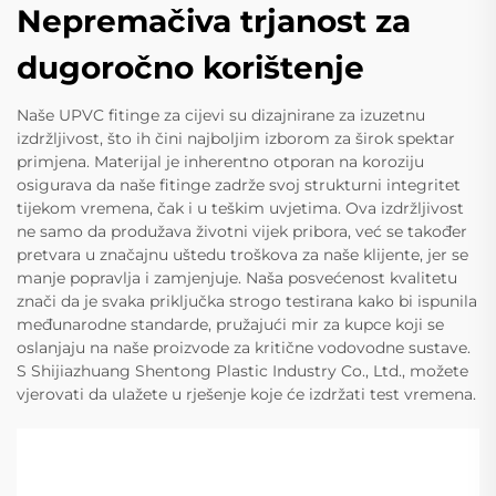
Nepremačiva trjanost za
dugoročno korištenje
Naše UPVC fitinge za cijevi su dizajnirane za izuzetnu
izdržljivost, što ih čini najboljim izborom za širok spektar
primjena. Materijal je inherentno otporan na koroziju
osigurava da naše fitinge zadrže svoj strukturni integritet
tijekom vremena, čak i u teškim uvjetima. Ova izdržljivost
ne samo da produžava životni vijek pribora, već se također
pretvara u značajnu uštedu troškova za naše klijente, jer se
manje popravlja i zamjenjuje. Naša posvećenost kvalitetu
znači da je svaka priključka strogo testirana kako bi ispunila
međunarodne standarde, pružajući mir za kupce koji se
oslanjaju na naše proizvode za kritične vodovodne sustave.
S Shijiazhuang Shentong Plastic Industry Co., Ltd., možete
vjerovati da ulažete u rješenje koje će izdržati test vremena.