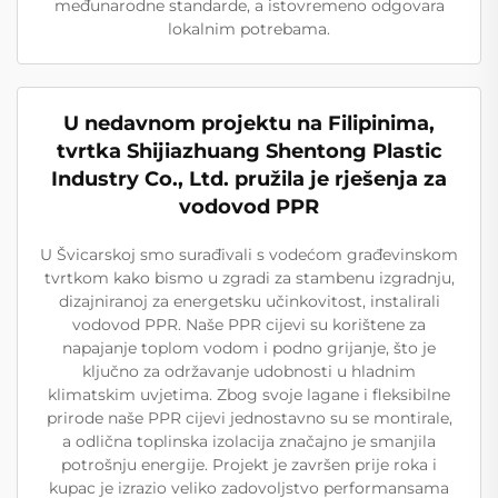
međunarodne standarde, a istovremeno odgovara
lokalnim potrebama.
U nedavnom projektu na Filipinima,
tvrtka Shijiazhuang Shentong Plastic
Industry Co., Ltd. pružila je rješenja za
vodovod PPR
U Švicarskoj smo surađivali s vodećom građevinskom
tvrtkom kako bismo u zgradi za stambenu izgradnju,
dizajniranoj za energetsku učinkovitost, instalirali
vodovod PPR. Naše PPR cijevi su korištene za
napajanje toplom vodom i podno grijanje, što je
ključno za održavanje udobnosti u hladnim
klimatskim uvjetima. Zbog svoje lagane i fleksibilne
prirode naše PPR cijevi jednostavno su se montirale,
a odlična toplinska izolacija značajno je smanjila
potrošnju energije. Projekt je završen prije roka i
kupac je izrazio veliko zadovoljstvo performansama