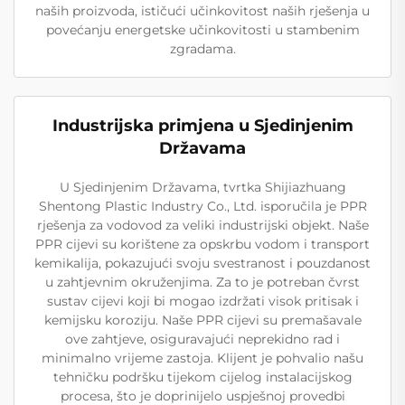
naših proizvoda, ističući učinkovitost naših rješenja u
povećanju energetske učinkovitosti u stambenim
zgradama.
Industrijska primjena u Sjedinjenim
Državama
U Sjedinjenim Državama, tvrtka Shijiazhuang
Shentong Plastic Industry Co., Ltd. isporučila je PPR
rješenja za vodovod za veliki industrijski objekt. Naše
PPR cijevi su korištene za opskrbu vodom i transport
kemikalija, pokazujući svoju svestranost i pouzdanost
u zahtjevnim okruženjima. Za to je potreban čvrst
sustav cijevi koji bi mogao izdržati visok pritisak i
kemijsku koroziju. Naše PPR cijevi su premašavale
ove zahtjeve, osiguravajući neprekidno rad i
minimalno vrijeme zastoja. Klijent je pohvalio našu
tehničku podršku tijekom cijelog instalacijskog
procesa, što je doprinijelo uspješnoj provedbi