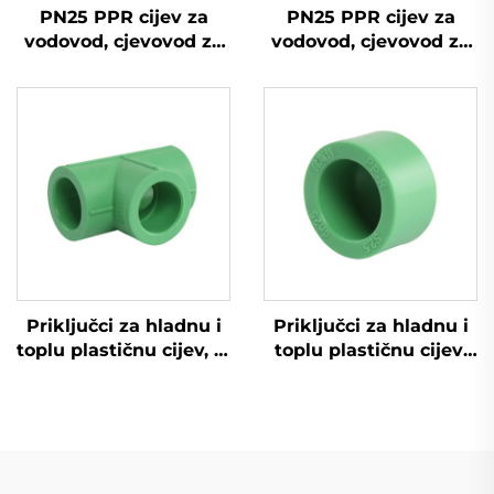
PN25 PPR cijev za
PN25 PPR cijev za
vodovod, cjevovod za
vodovod, cjevovod za
hladnu i toplu vodu,
hladnu i toplu vodu,
PPR cijev
PPR cijev
Priključci za hladnu i
Priključci za hladnu i
toplu plastičnu cijev, T-
toplu plastičnu cijev,
razvodnik za PPR cijev
zatvarač kraja PPR
cijevi