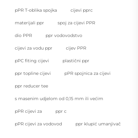
pPR T-oblika spojka
cijevi pprc
materijali ppr
spoj za cijevi PPR
dio PPR
ppr vodovodstvo
cijevi za vodu ppr
cijev PPR
pPC fiting cijevi
plastični ppr
ppr topline cijevi
pPR spojnica za cijevi
ppr reducer tee
s masenim udjelom od 0,15 mm ili većim
pPR cijevi za
ppr c
pPR cijevi za vodovod
ppr klupić umanjivač