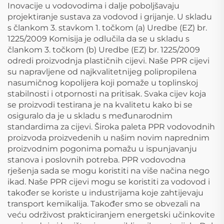
Inovacije u vodovodima i dalje poboljšavaju
projektiranje sustava za vodovod i grijanje. U skladu
s člankom 3. stavkom 1. točkom (a) Uredbe (EZ) br.
1225/2009 Komisija je odlučila da se u skladu s
člankom 3. točkom (b) Uredbe (EZ) br. 1225/2009
odredi proizvodnja plastičnih cijevi. Naše PPR cijevi
su napravljene od najkvalitetnijeg polipropilena
nasumičnog kopolijera koji pomaže u toplinskoj
stabilnosti i otpornosti na pritisak. Svaka cijev koja
se proizvodi testirana je na kvalitetu kako bi se
osiguralo da je u skladu s međunarodnim
standardima za cijevi. Široka paleta PPR vodovodnih
proizvoda proizvedenih u našim novim naprednim
proizvodnim pogonima pomažu u ispunjavanju
stanova i poslovnih potreba. PPR vodovodna
rješenja sada se mogu koristiti na više načina nego
ikad. Naše PPR cijevi mogu se koristiti za vodovod i
također se koriste u industrijama koje zahtijevaju
transport kemikalija. Također smo se obvezali na
veću održivost prakticiranjem energetski učinkovite