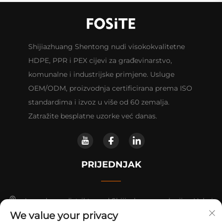
Shijiazhuang Shentong nudi visokokvalitetne
HDPE, PPR i PEX cijevi za građevinarstvo,
komunalne i industrijske primjene. Usluge
OEM/ODM, proizvodnja certificirana prema ISO
standardima i izvoz u više od 60 zemalja.
Zatražite besplatne uzorke već danas.
PRIJEDNJAK
Luancheng distrikt, grad Shijiazhuang, pokrajina Hebei.
We value your privacy