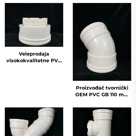
Veleprodaja
visokokvalitetne PVC
GB 110 mm odvodne
križne plastične cijevi
UPVC, pribor s čepom
na kraju 50 mm, 200
Proizvođač tvornički
mm, 2 inča
OEM PVC GB 110 mm
odvodni T-oblik oblik
boca pribor za cijevi
UPVC, koljeno pod 45
stupnjeva