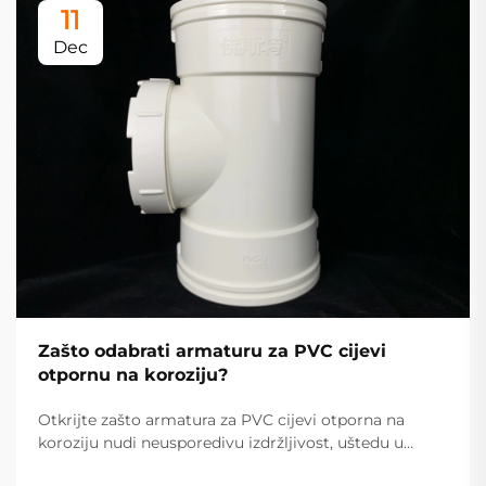
11
Dec
Zašto odabrati armaturu za PVC cijevi
otpornu na koroziju?
Otkrijte zašto armatura za PVC cijevi otporna na
koroziju nudi neusporedivu izdržljivost, uštedu u
troškovima i učinkovitost za industrijske i stambene