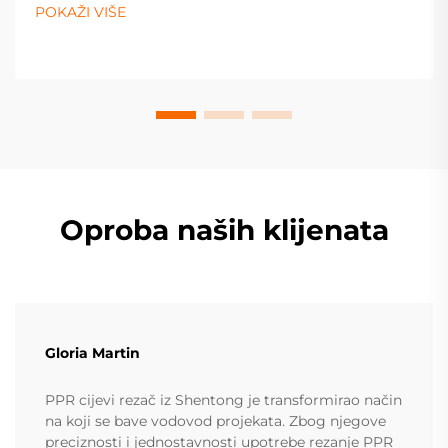
sustave. Saznajte više već sada.
POKAŽI VIŠE
Oproba naših klijenata
Gloria Martin
PPR cijevi rezač iz Shentong je transformirao način
na koji se bave vodovod projekata. Zbog njegove
preciznosti i jednostavnosti upotrebe rezanje PPR