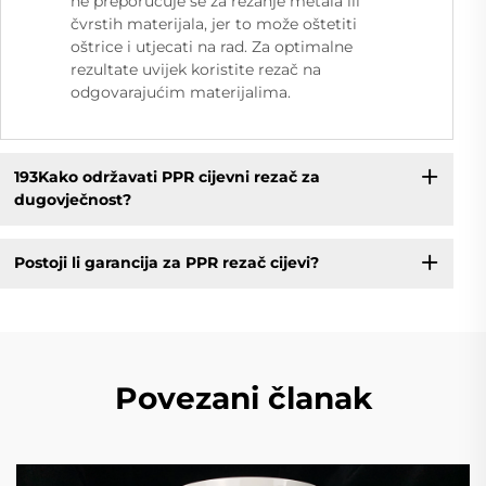
ne preporučuje se za rezanje metala ili
čvrstih materijala, jer to može oštetiti
oštrice i utjecati na rad. Za optimalne
rezultate uvijek koristite rezač na
odgovarajućim materijalima.
193Kako održavati PPR cijevni rezač za
dugovječnost?
Postoji li garancija za PPR rezač cijevi?
Povezani članak