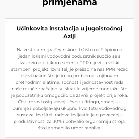
primjenama
Učinkovita instalacija u jugoistočnoj
Aziji
Na žestokom građevinskom tržištu na Filipinima
jedan lokalni vodovodni poduzetnik suočio se s
izazovima prilikom sečenja PPR cijevi za veliki
stambeni projekt. Izvršitelj je prešao na naš PPR rezač
cijevi nakon što je imao problema s njihovim
prethodnim alatima. Točnost i jednostavnost rada
naše rezače značajno su skratile vrijeme montaže, što
je poduzetniku omogućilo da završi projekt prije roka.
Čisti rezovi osiguravaju čvrstu fitingu, smanjuju
curenje i poboljšavaju ukupnu kvalitetu vodovodnog
sustava. Izvršitelj radova izvijestio je o povećanju
produktivnosti za 30% i pohvalio ergonomiju stroja,
što je smanjilo umor radnika.