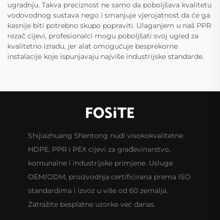
ugradnju. Takva preciznost ne samo da poboljšava kvalitetu
vodovodnog sustava nego i smanjuje vjerojatnost da će ga
kasnije biti potrebno skupo popraviti. Ulaganjem u naš PPR
rezač cijevi, profesionalci mogu poboljšati svoj ugled za
kvalitetno izradu, jer alat omogućuje besprekorne
instalacije koje ispunjavaju najviše industrijske standarde.
Shijiazhuang Shentong nudi visokokvalitetne
HDPE, PPR i PEX cijevi za građevinarstvo,
komunalne i industrijske primjene. Usluge
OEM/ODM, proizvodnja certificirana prema ISO
standardima i izvoz u više od 60 zemalja.
Zatražite besplatne uzorke već danas.