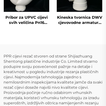
Pribor za UPVC cijevi
Kineska tvornica DWV
svih veličina Pn16
cjevovodne armature
prema DIN standardu,
otvor za inspekciju
plastični pribor za
armatura OEM PVC
cijevi P koljeno 110
UPVC cjevovodna
mm
armatura
PPR cijevi rezač stvoren od strane Shijiazhuang
Shentong plastične industrije Co. Limited stvarno
podupire svoju posvećenost pažnje na detalje i
kreativnost u pogledu industrije rezanja plastičnih
cijevi. Najmodernija tehnologija zajedno s
nemilosrdnim inspekcijama kvalitete jamče da svaki
rezač cijevi doseže najviši nivo kvalitete cijevi.
Proizvodnja počinje ručno odabirom vrhunskih
materijala, koristeći vrhunsku tehnologiju za izradu
superoštrih, izdržljivih oštrica namijenjenih rezanju