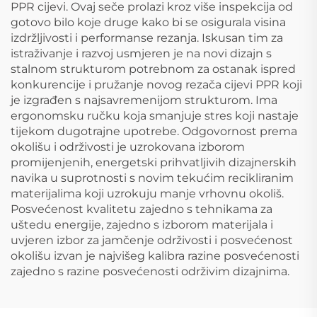
PPR cijevi. Ovaj seče prolazi kroz više inspekcija od
gotovo bilo koje druge kako bi se osigurala visina
izdržljivosti i performanse rezanja. Iskusan tim za
istraživanje i razvoj usmjeren je na novi dizajn s
stalnom strukturom potrebnom za ostanak ispred
konkurencije i pružanje novog rezača cijevi PPR koji
je izgrađen s najsavremenijom strukturom. Ima
ergonomsku ručku koja smanjuje stres koji nastaje
tijekom dugotrajne upotrebe. Odgovornost prema
okolišu i održivosti je uzrokovana izborom
promijenjenih, energetski prihvatljivih dizajnerskih
navika u suprotnosti s novim tekućim recikliranim
materijalima koji uzrokuju manje vrhovnu okoliš.
Posvećenost kvalitetu zajedno s tehnikama za
uštedu energije, zajedno s izborom materijala i
uvjeren izbor za jamčenje održivosti i posvećenost
okolišu izvan je najvišeg kalibra razine posvećenosti
zajedno s razine posvećenosti održivim dizajnima.