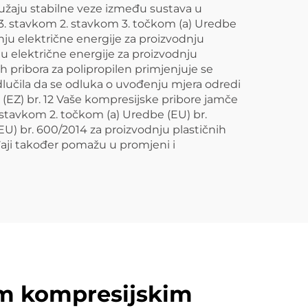
pružaju stabilne veze između sustava u
3. stavkom 2. stavkom 3. točkom (a) Uredbe
dnju električne energije za proizvodnju
ju električne energije za proizvodnju
h pribora za polipropilen primjenjuje se
odlučila da se odluka o uvođenju mjera odredi
 (EZ) br. 12 Vaše kompresijske pribore jamče
. stavkom 2. točkom (a) Uredbe (EU) br.
EU) br. 600/2014 za proizvodnju plastičnih
đaji također pomažu u promjeni i
kim kompresijskim