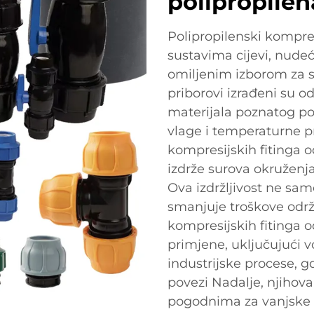
polipropilen
Polipropilenski kompres
sustavima cijevi, nudeć
omiljenim izborom za s
priborovi izrađeni su o
materijala poznatog po
vlage i temperaturne p
kompresijskih fitinga o
izdrže surova okruženja
Ova izdržljivost ne sam
smanjuje troškove održ
kompresijskih fitinga od
primjene, uključujući v
industrijske procese, g
povezi Nadalje, njihova
pogodnima za vanjske i