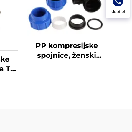
Mobitel
PP kompresijske
spojnice, ženski
ske
koljenasti priključak,
a T-
HDPE spojnice
DPE