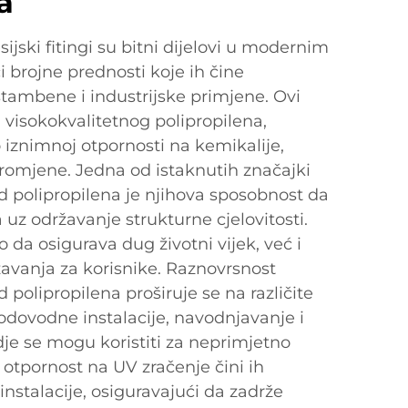
a
ijski fitingi su bitni dijelovi u modernim
i brojne prednosti koje ih čine
tambene i industrijske primjene. Ovi
d visokokvalitetnog polipropilena,
 iznimnoj otpornosti na kemikalije,
romjene. Jedna od istaknutih značajki
d polipropilena je njihova sposobnost da
 uz održavanje strukturne cjelovitosti.
o da osigurava dug životni vijek, već i
avanja za korisnike. Raznovrsnost
 polipropilena proširuje se na različite
odovodne instalacije, navodnjavanje i
dje se mogu koristiti za neprimjetno
 otpornost na UV zračenje čini ih
nstalacije, osiguravajući da zadrže