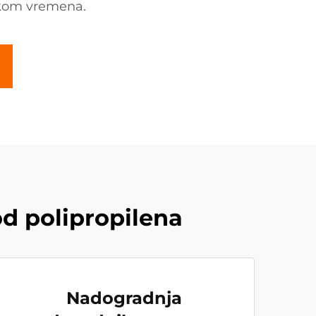
ekom vremena.
od polipropilena
Nadogradnja