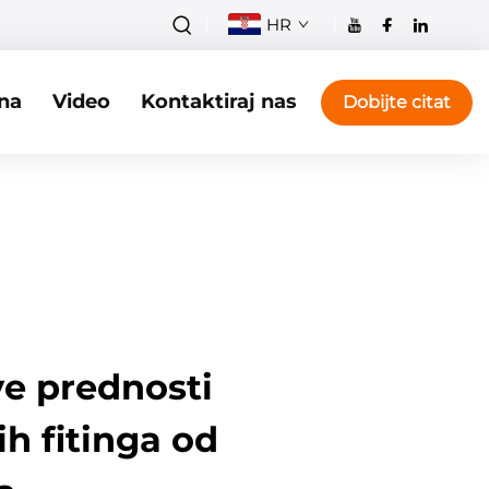
HR
na
Video
Kontaktiraj nas
Dobijte citat
e prednosti
h fitinga od