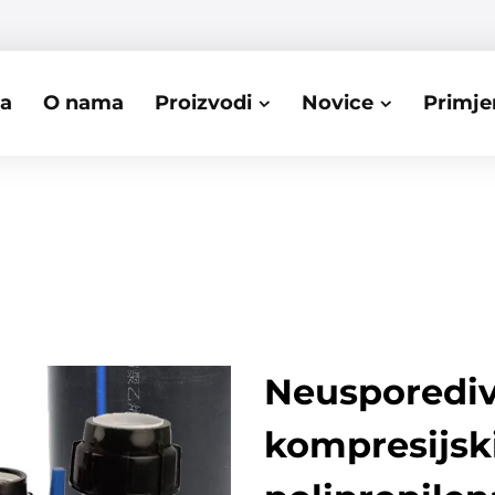
ca
O nama
Proizvodi
Novice
Primje
Neusporediv
kompresijski