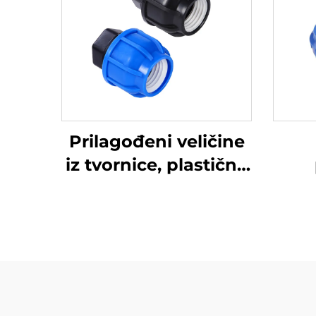
Prilagođeni veličine
iz tvornice, plastične
HDPE kompresijske
spojnice, čep za
vodovodnu cijev, PP
sp
pribor
cije
z