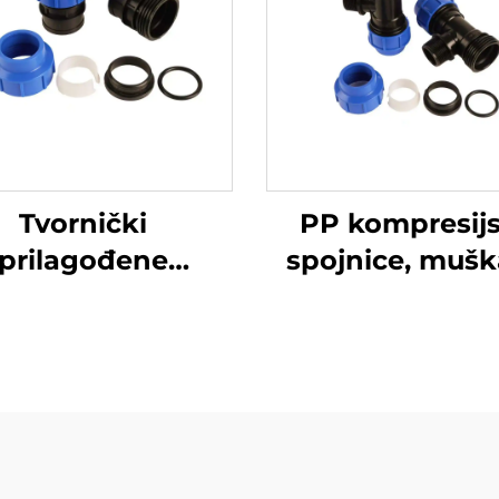
Tvornički
PP kompresij
prilagođene
spojnice, mušk
plastične
razvodnica, H
kompresijske
spojnice
ojnice za HDPE
vi, ženski adapter
a vodovod, PP
spojnice