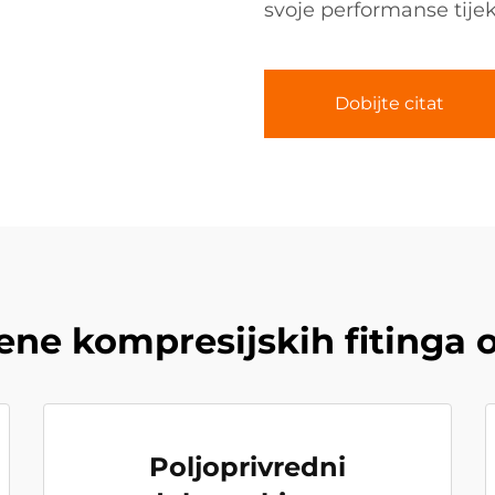
svoje performanse tij
Dobijte citat
ne kompresijskih fitinga 
Poljoprivredni