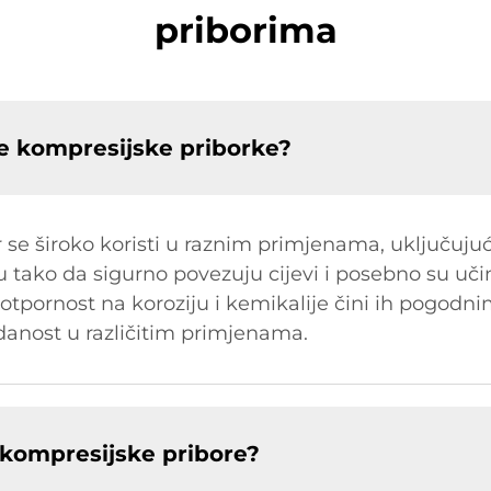
priborima
ke kompresijske priborke?
r se široko koristi u raznim primjenama, uključuju
su tako da sigurno povezuju cijevi i posebno su uči
 otpornost na koroziju i kemikalije čini ih pogodn
danost u različitim primjenama.
e kompresijske pribore?