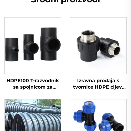
HDPE100 T-razvodnik
Izravna prodaja s
sa spojnicom za
tvornice HDPE cijevi
toplinsko zavarivanje
muški priključak