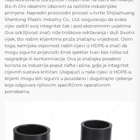
što ih čini idealnim izborom za različite industrijske
primjene. Napredni proizvodni procesi u tvrtki Shijiazhuang
Shentong Plastic Industry Co., Ltd. osiguravaju da svaka
cijev zadrži svoj integritet čak i pod ekstremnim uvjetima.
Ova izdržljivost znači niže troškove održavanja i duži životni
vijek, što našim klijentima pruža značajnu vrijednost. Osim
toga, kemijska otpornost naših cijevi iz HDPE-a znači da
mogu sigurno prijevoziti širok spektar tvari bez rizika od
razgradnje ili kontaminacije. Ova je značajka posebno
korisna za industrije poput nafte i plina, gdje je integritet
cijevnih sustava kritičan. Ulagajući u naše cijevi iz HDPE-a,
klijenti mogu biti sigurni u pouzdano i dugotrajno rješenje
koje odgovara njihovim specifičnim operativnim
potrebama.