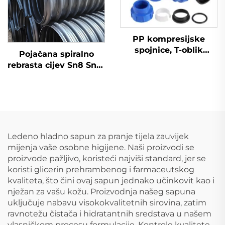
PP kompresijske
spojnice, T-oblik
Pojačana spiralno
spojnica, pribor za
rebrasta cijev Sn8 Sn10
HDPE cijevi
Sn12,5 s čeličnim
trakama za drenažu
od HDPE
Ledeno hladno sapun za pranje tijela zauvijek
mijenja vaše osobne higijene. Naši proizvodi se
proizvode pažljivo, koristeći najviši standard, jer se
koristi glicerin prehrambenog i farmaceutskog
kvaliteta, što čini ovaj sapun jednako učinkovit kao i
nježan za vašu kožu. Proizvodnja našeg sapuna
uključuje nabavu visokokvalitetnih sirovina, zatim
ravnotežu čistača i hidratantnih sredstava u našem
vlasničkom procesu formulacije. Kontrole kvalitete