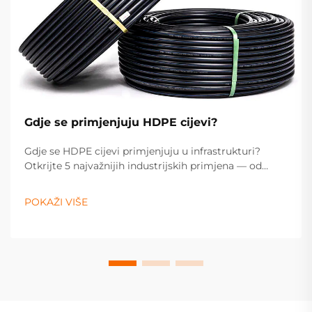
Gdje se primjenjuju HDPE cijevi?
Gdje se HDPE cijevi primjenjuju u infrastrukturi?
Otkrijte 5 najvažnijih industrijskih primjena — od
opskrbe vodom i prijenosa plina do kanalizacije,
odvodnje i poljoprivrede. Optimizirajte specifikacije za
POKAŽI VIŠE
svoj projekt već danas.