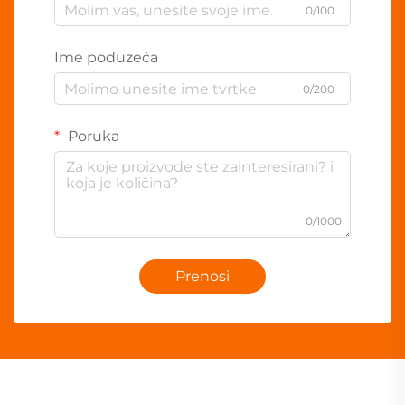
0/100
Ime poduzeća
0/200
Poruka
0/1000
Prenosi