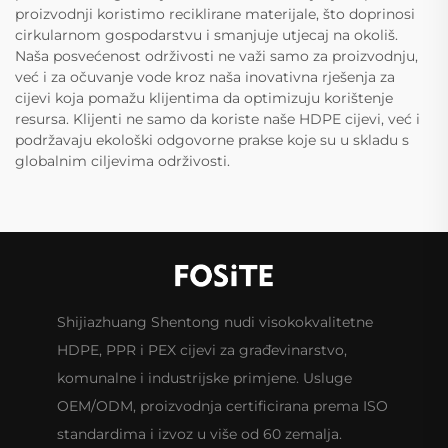
proizvodnji koristimo reciklirane materijale, što doprinosi
cirkularnom gospodarstvu i smanjuje utjecaj na okoliš.
Naša posvećenost održivosti ne važi samo za proizvodnju,
već i za očuvanje vode kroz naša inovativna rješenja za
cijevi koja pomažu klijentima da optimizuju korištenje
resursa. Klijenti ne samo da koriste naše HDPE cijevi, već i
podržavaju ekološki odgovorne prakse koje su u skladu s
globalnim ciljevima održivosti.
Shijiazhuang Shentong nudi visokokvalitetne
HDPE, PPR i PEX cijevi za građevinarstvo,
komunalne i industrijske primjene. Usluge
OEM/ODM, proizvodnja certificirana prema ISO
standardima i izvoz u više od 60 zemalja.