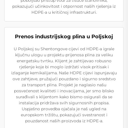
poboljšao pristup vodi za tisuće stanovnika,
pokazujući učinkovitost i otpornost naših rješenja iz
HDPE-a u kritičnoj infrastrukturi.
Prenos industrijskog plina u Poljskoj
U Poljskoj su Shentongove cijevi od HDPE-a igrale
ključnu ulogu u projektu prijenosa plina za veliku
energetsku tvrtku. Klijent je zahtijevao robusno
rješenje koje bi moglo izdržati visok pritisak i
izlaganje kemikalijama. Naše HDPE cijevi ispunjavaju
ove zahtjeve, pružajući pouzdano i sigurno sredstvo
za transport plina. Projekt je naglasio našu
posvećenost kvaliteti i inovacijama, jer smo blisko
surađivali s klijentom kako bismo osigurali da se
instalacija pridržava svih sigurnosnih propisa.
Uspješno provedba ojačala je naš ugled na
europskom tržištu, pokazujući svestranost i
pouzdanost naših proizvoda iz HDPE-a.