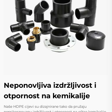
Neponovljiva izdržljivost i
otpornost na kemikalije
Naše HDPE cijevi su dizajnirane tako da pružaju
neprikosnovanu izdržljivost i otpornost na oštre kemikalije,