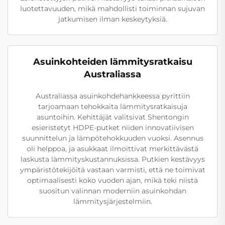
luotettavuuden, mikä mahdollisti toiminnan sujuvan
jatkumisen ilman keskeytyksiä.
Asuinkohteiden lämmitysratkaisu
Australiassa
Australiassa asuinkohdehankkeessa pyrittiin
tarjoamaan tehokkaita lämmitysratkaisuja
asuntoihin. Kehittäjät valitsivat Shentongin
esieristetyt HDPE-putket niiden innovatiivisen
suunnittelun ja lämpötehokkuuden vuoksi. Asennus
oli helppoa, ja asukkaat ilmoittivat merkittävästä
laskusta lämmityskustannuksissa. Putkien kestävyys
ympäristötekijöitä vastaan varmisti, että ne toimivat
optimaalisesti koko vuoden ajan, mikä teki niistä
suositun valinnan moderniin asuinkohdan
lämmitysjärjestelmiin.