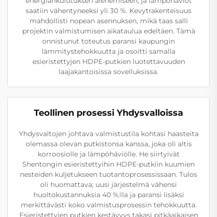
energiankulutuksen alenemiseen, ja lämpöhäviöt
saatiin vähentyneeksi yli 30 %. Kevytrakenteisuus
mahdollisti nopean asennuksen, mikä taas salli
projektin valmistumisen aikataulua edeltäen. Tämä
onnistunut toteutus paransi kaupungin
lämmitystehokkuutta ja osoitti samalla
esieristettyjen HDPE-putkien luotettavuuden
laajakantoisissa sovelluksissa.
Teollinen prosessi Yhdysvalloissa
Yhdysvaltojen johtava valmistustila kohtasi haasteita
olemassa olevan putkistonsa kanssa, joka oli altis
korroosiolle ja lämpöhäviölle. He siirtyivät
Shentongin esieristettyihin HDPE-putkiin kuumien
nesteiden kuljetukseen tuotantoprosessissaan. Tulos
oli huomattava; uusi järjestelmä vähensi
huoltokustannuksia 40 %:lla ja paransi lisäksi
merkittävästi koko valmistusprosessin tehokkuutta.
Esieristettyjen putkien kestävyys takasi pitkäaikaisen