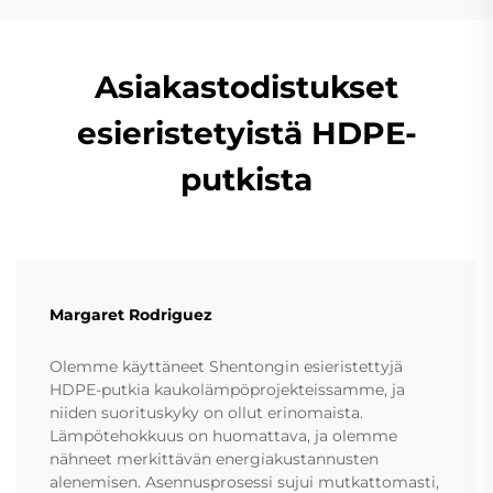
Asiakastodistukset
esieristetyistä HDPE-
putkista
Margaret Rodriguez
Olemme käyttäneet Shentongin esieristettyjä
HDPE-putkia kaukolämpöprojekteissamme, ja
niiden suorituskyky on ollut erinomaista.
Lämpötehokkuus on huomattava, ja olemme
nähneet merkittävän energiakustannusten
alenemisen. Asennusprosessi sujui mutkattomasti,