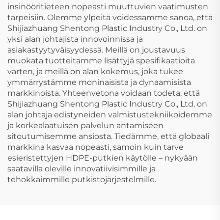
insinööritieteen nopeasti muuttuvien vaatimusten
tarpeisiin. Olemme ylpeitä voidessamme sanoa, että
Shijiazhuang Shentong Plastic Industry Co., Ltd. on
yksi alan johtajista innovoinnissa ja
asiakastyytyväisyydessä. Meillä on joustavuus
muokata tuotteitamme lisättyjä spesifikaatioita
varten, ja meillä on alan kokemus, joka tukee
ymmärrystämme moninaisista ja dynaamisista
markkinoista. Yhteenvetona voidaan todeta, että
Shijiazhuang Shentong Plastic Industry Co., Ltd. on
alan johtaja edistyneiden valmistustekniikoidemme
ja korkealaatuisen palvelun antamiseen
sitoutumisemme ansiosta. Tiedämme, että globaali
markkina kasvaa nopeasti, samoin kuin tarve
esieristettyjen HDPE-putkien käytölle – nykyään
saatavilla oleville innovatiivisimmille ja
tehokkaimmille putkistojärjestelmille.