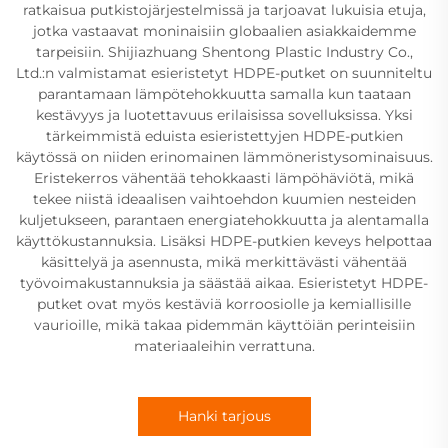
ratkaisua putkistojärjestelmissä ja tarjoavat lukuisia etuja,
jotka vastaavat moninaisiin globaalien asiakkaidemme
tarpeisiin. Shijiazhuang Shentong Plastic Industry Co.,
Ltd.:n valmistamat esieristetyt HDPE-putket on suunniteltu
parantamaan lämpötehokkuutta samalla kun taataan
kestävyys ja luotettavuus erilaisissa sovelluksissa. Yksi
tärkeimmistä eduista esieristettyjen HDPE-putkien
käytössä on niiden erinomainen lämmöneristysominaisuus.
Eristekerros vähentää tehokkaasti lämpöhäviötä, mikä
tekee niistä ideaalisen vaihtoehdon kuumien nesteiden
kuljetukseen, parantaen energiatehokkuutta ja alentamalla
käyttökustannuksia. Lisäksi HDPE-putkien keveys helpottaa
käsittelyä ja asennusta, mikä merkittävästi vähentää
työvoimakustannuksia ja säästää aikaa. Esieristetyt HDPE-
putket ovat myös kestäviä korroosiolle ja kemiallisille
vaurioille, mikä takaa pidemmän käyttöiän perinteisiin
materiaaleihin verrattuna.
Hanki tarjous