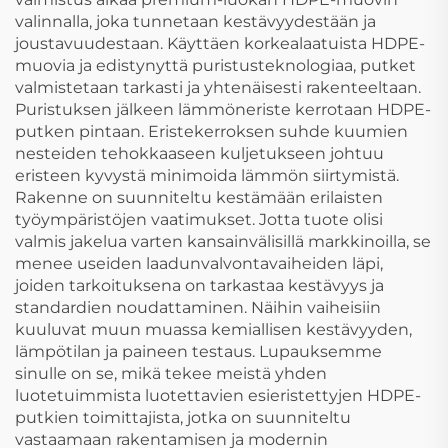
valinnalla, joka tunnetaan kestävyydestään ja
joustavuudestaan. Käyttäen korkealaatuista HDPE-
muovia ja edistynyttä puristusteknologiaa, putket
valmistetaan tarkasti ja yhtenäisesti rakenteeltaan.
Puristuksen jälkeen lämmöneriste kerrotaan HDPE-
putken pintaan. Eristekerroksen suhde kuumien
nesteiden tehokkaaseen kuljetukseen johtuu
eristeen kyvystä minimoida lämmön siirtymistä.
Rakenne on suunniteltu kestämään erilaisten
työympäristöjen vaatimukset. Jotta tuote olisi
valmis jakelua varten kansainvälisillä markkinoilla, se
menee useiden laadunvalvontavaiheiden läpi,
joiden tarkoituksena on tarkastaa kestävyys ja
standardien noudattaminen. Näihin vaiheisiin
kuuluvat muun muassa kemiallisen kestävyyden,
lämpötilan ja paineen testaus. Lupauksemme
sinulle on se, mikä tekee meistä yhden
luotetuimmista luotettavien esieristettyjen HDPE-
putkien toimittajista, jotka on suunniteltu
vastaamaan rakentamisen ja modernin