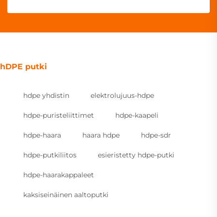
hDPE putki
hdpe yhdistin
elektrolujuus-hdpe
hdpe-puristeliittimet
hdpe-kaapeli
hdpe-haara
haara hdpe
hdpe-sdr
hdpe-putkiliitos
esieristetty hdpe-putki
hdpe-haarakappaleet
kaksiseinäinen aaltoputki