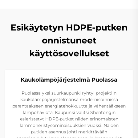
Esikäytetyn HDPE-putken
onnistuneet
käyttösovellukset
Kaukolämpöjärjestelmä Puolassa
Puolassa yksi suurkaupunki ryhtyi projektiin
kaukolämpöjärjestelmänsä modernisoinnissa
parantaakseen energiatehokkuutta ja vähentääkseen
lämpöhäviötä. Kaupunki valitsi Shentongin
esieristetyt HDPE-putket niiden erinomaisten
lämmöneristysominaisuuksien vuoksi. Näiden
putkien asennus johti merkittävään