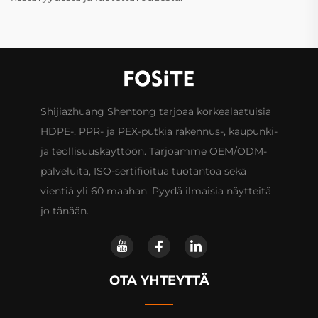
Shijiazhuang Shentong tarjoaa korkealaatuisia
HDPE-, PPR- ja PEX-putkia rakennus-, kaupunki-
ja teollisuuskäyttöön. Tarjoamme OEM/ODM-
palveluita, ISO-sertifioitua tuotantoa sekä
vientiä yli 60 maahan. Pyydä ilmaisia näytteitä
jo tänään.
OTA YHTEYTTÄ