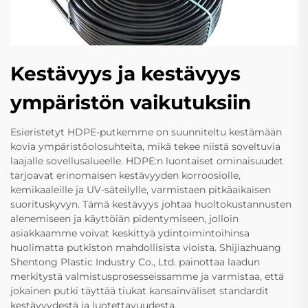
Kestävyys ja kestävyys
ympäristön vaikutuksiin
Esieristetyt HDPE-putkemme on suunniteltu kestämään
kovia ympäristöolosuhteita, mikä tekee niistä soveltuvia
laajalle sovellusalueelle. HDPE:n luontaiset ominaisuudet
tarjoavat erinomaisen kestävyyden korroosiolle,
kemikaaleille ja UV-säteilylle, varmistaen pitkäaikaisen
suorituskyvyn. Tämä kestävyys johtaa huoltokustannusten
alenemiseen ja käyttöiän pidentymiseen, jolloin
asiakkaamme voivat keskittyä ydintoimintoihinsa
huolimatta putkiston mahdollisista vioista. Shijiazhuang
Shentong Plastic Industry Co., Ltd. painottaa laadun
merkitystä valmistusprosesseissamme ja varmistaa, että
jokainen putki täyttää tiukat kansainväliset standardit
kestävyydestä ja luotettavuudesta.