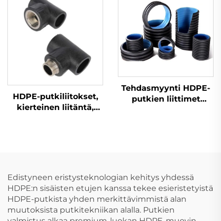
Tehdasmyynti HDPE-
HDPE-putkiliitokset,
putkien liittimet
kierteinen liitäntä,
ulosulku
haarakytkin,
naisellinen
haarakytkin
vesihuoltoon
Edistyneen eristysteknologian kehitys yhdessä
HDPE:n sisäisten etujen kanssa tekee esieristetyistä
HDPE-putkista yhden merkittävimmistä alan
muutoksista putkitekniikan alalla. Putkien
valmistus alkaa premium-luokan HDPE-muovin