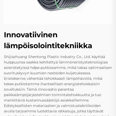
Innovatiivinen
lämpöisolointitekniikka
Shijiazhuang Shentong Plastic Industry Co., Ltd. käyttää
huippuunsa saakka kehitettyä lämmöneristysteknologiaa
esieristetyissä hdpe-putkissamme, mikä takaa optimaalisen
suorituskyvyn kuumien nesteiden kuljetuksessa.
Eristekerros vähentää tehokkaasti lämpöhäviötä, mikä
tekee putkistamme ihanteellisen energiatehokkaisiin
sovelluksiin. Tämä innovaatio parantaa
paikkalämpöjärjestelmien toimintatehokkuutta ja tuo
merkittäviä kustannussäästöjä asiakkaillemme.
Edistyksellisten materiaalien ja valmistustekniikoiden
avulla tarjoamme luotettavia ratkaisuja, jotka täyttävät