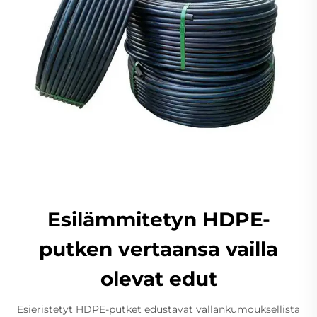
Esilämmitetyn HDPE-
putken vertaansa vailla
olevat edut
Esieristetyt HDPE-putket edustavat vallankumouksellista