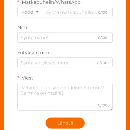
Matkapuhelin/WhatsApp
Koodi
0/100
Nimi
0/100
Yrityksen nimi
0/200
Viesti
0/1000
Lähetä