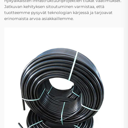
nykyaikaisten infrastruktuuriprojektien tiukat vaatimukset.
Jatkuvan kehityksen sitoutuminen varmistaa, että
tuotteemme pysyvät teknologian kärjessä ja tarjoavat
erinomaista arvoa asiakkaillemme.