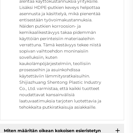
alentaa käyttökustannuksia yrityksille.
Lisäksi HDPE-putkien keveys helpottaa
asennusta ja käsittelyä, mikä pienentää
entisestään työvoimakustannuksia.
Näiden putkien korroosion- ja
kemikaalikestävyys takaa pidemmän
käyttöiän perinteisiin materiaaleihin
verrattuna. Tämä kestävyys tekee niistä
sopivan vaihtoehdon moninaisiin
sovelluksiin, kuten
kaukolämpöjärjestelmiin, teollisiin
prosesseihin ja asuinkohdissa
käytettäviin lämmitysratkaisuihin.
Shijiazhuang Shentong Plastic Industry
Co., Ltd. varmistaa, että kaikki tuotteet
noudattavat kansainvälisiä
laatuvaatimuksia tarjoten luotettavia ja
tehokkaita putkiratkaisuja asiakkaille.
Miten määritän oikean kokoisen esieristetyn