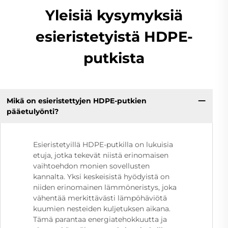
Yleisiä kysymyksiä
esieristetyistä HDPE-
putkista
Mikä on esieristettyjen HDPE-putkien
pääetulyönti?
Esieristetyillä HDPE-putkilla on lukuisia
etuja, jotka tekevät niistä erinomaisen
vaihtoehdon monien sovellusten
kannalta. Yksi keskeisistä hyödyistä on
niiden erinomainen lämmöneristys, joka
vähentää merkittävästi lämpöhäviötä
kuumien nesteiden kuljetuksen aikana.
Tämä parantaa energiatehokkuutta ja