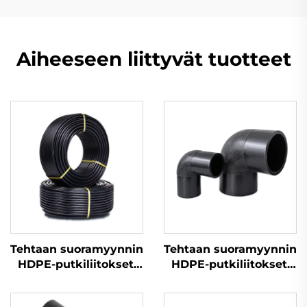
Aiheeseen liittyvät tuotteet
Tehtaan suoramyynnin
Tehtaan suoramyynnin
HDPE-putkiliitokset,
HDPE-putkiliitokset,
päätysulustehdut
päätysulustehdut
kyynärt
kyynärt