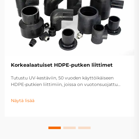
Korkealaatuiset HDPE-putken liittimet
Tutustu UV-kestäviin, 50 vuoden käyttöikäiseen
HDPE-putkien liittimiin, joissa on vuotonsuojattu
hitsaus. Ihanteellinen vesi-, kaasu- ja
kastelujärjestelmiin. Pyydä tarjous jo tänään.
Näytä lisää