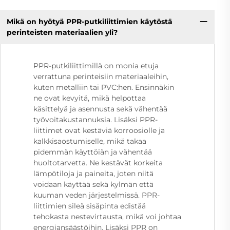
Mikä on hyötyä PPR-putkiliittimien käytöstä
perinteisten materiaalien yli?
PPR-putkiliittimillä on monia etuja
verrattuna perinteisiin materiaaleihin,
kuten metalliin tai PVC:hen. Ensinnäkin
ne ovat kevyitä, mikä helpottaa
käsittelyä ja asennusta sekä vähentää
työvoitakustannuksia. Lisäksi PPR-
liittimet ovat kestäviä korroosiolle ja
kalkkisaostumiselle, mikä takaa
pidemmän käyttöiän ja vähentää
huoltotarvetta. Ne kestävät korkeita
lämpötiloja ja paineita, joten niitä
voidaan käyttää sekä kylmän että
kuuman veden järjestelmissä. PPR-
liittimien sileä sisäpinta edistää
tehokasta nestevirtausta, mikä voi johtaa
energiansäästöihin. Lisäksi PPR on