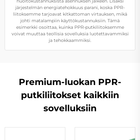
huoltokustannuksista asennuksen jälkeen. Lisäksi
järjestelmän energiatehokkuus parani, koska PPR-
liitoksemme tarjoavat kitkattoman virtauksen, mikä
johti matalampiin käyttökustannuksiin. Tämä
esimerkki osoittaa, kuinka PPR-putkiliitoksemme
voivat muuttaa teollisia sovelluksia luotettavammiksi
ja tehokkaammiksi.
Premium-luokan PPR-
putkiliitokset kaikkiin
sovelluksiin