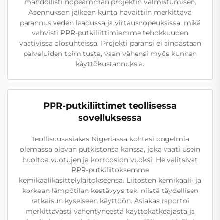
mahdollisti nopeamman projektin valmistumisen.
Asennuksen jälkeen kunta havaittiin merkittävä
parannus veden laadussa ja virtausnopeuksissa, mikä
vahvisti PPR-putkiliittimiemme tehokkuuden
vaativissa olosuhteissa. Projekti paransi ei ainoastaan
palveluiden toimitusta, vaan vähensi myös kunnan
käyttökustannuksia.
PPR-putkiliittimet teollisessa
sovelluksessa
Teollisuusasiakas Nigeriassa kohtasi ongelmia
olemassa olevan putkistonsa kanssa, joka vaati usein
huoltoa vuotujen ja korroosion vuoksi. He valitsivat
PPR-putkiliitoksemme
kemikaalikäsittelylaitokseensa. Liitosten kemikaali- ja
korkean lämpötilan kestävyys teki niistä täydellisen
ratkaisun kyseiseen käyttöön. Asiakas raportoi
merkittävästi vähentyneestä käyttökatkoajasta ja