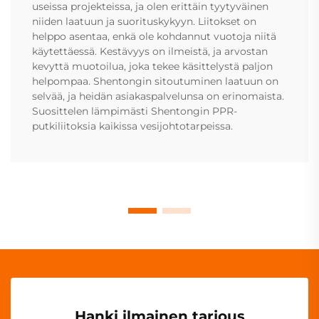
useissa projekteissa, ja olen erittäin tyytyväinen
niiden laatuun ja suorituskykyyn. Liitokset on
helppo asentaa, enkä ole kohdannut vuotoja niitä
käytettäessä. Kestävyys on ilmeistä, ja arvostan
kevyttä muotoilua, joka tekee käsittelystä paljon
helpompaa. Shentongin sitoutuminen laatuun on
selvää, ja heidän asiakaspalvelunsa on erinomaista.
Suosittelen lämpimästi Shentongin PPR-
putkiliitoksia kaikissa vesijohtotarpeissa.
Hanki ilmainen tarjous