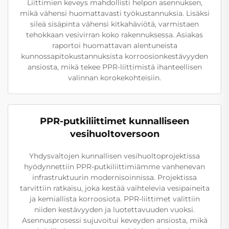
Liittimien keveys mahdollisti helpon asennuksen,
mikä vähensi huomattavasti työkustannuksia. Lisäksi
sileä sisäpinta vähensi kitkahäviötä, varmistaen
tehokkaan vesivirran koko rakennuksessa. Asiakas
raportoi huomattavan alentuneista
kunnossapitokustannuksista korroosionkestävyyden
ansiosta, mikä tekee PPR-liittimistä ihanteellisen
valinnan korokekohteisiin.
PPR-putkiliittimet kunnalliseen
vesihuoltoversoon
Yhdysvaltojen kunnallisen vesihuoltoprojektissa
hyödynnettiin PPR-putkiliittimiämme vanhenevan
infrastruktuurin modernisoinnissa. Projektissa
tarvittiin ratkaisu, joka kestää vaihtelevia vesipaineita
ja kemiallista korroosiota. PPR-liittimet valittiin
niiden kestävyyden ja luotettavuuden vuoksi.
Asennusprosessi sujuvoitui keveyden ansiosta, mikä