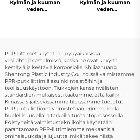
Kylmän ja kuuman
Kylmän ja kuuman
veden
veden
muoviputkiliitokset
muoviputkiliitokset
PPR-putken
PPR-putken
haarakytkin
päätykorkki
PPR-liittimet käytetään nykyaikaisissa
vesijohtojärjestelmissä, koska ne ovat kevyitä,
kestäviä ja kestäviä korroosiolle. Shijiazhuang
Shentong Plastic Industry Co. Ltd.:ssä valmistamme
PPR-putkiliittimiä asuinkiinteistöihin ja
teollisuuskäyttöön. Tiukkojen kansainvälisten
standardien mukaisesti taatumme, että kaikki
Kiinassa sijaitsevissamme tiloissamme tuotetut
PPR-putkiliittimet valmistetaan erinomaisella
huolellisuudella ja tarkoilla tuotantoprosesseilla.
Edistyneitä valmistustekniikoita käytetään
parantamaan PPR-liittimiemme mekaanisia
ominaisuuksia ja lujuutta, mikä tekee niistä