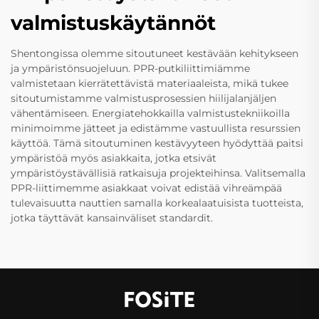
valmistuskäytännöt
Shentongissa olemme sitoutuneet kestävään kehitykseen
ja ympäristönsuojeluun. PPR-putkiliittimiämme
valmistetaan kierrätettävistä materiaaleista, mikä tukee
sitoutumistamme valmistusprosessien hiilijalanjäljen
vähentämiseen. Energiatehokkailla valmistustekniikoilla
minimoimme jätteet ja edistämme vastuullista resurssien
käyttöä. Tämä sitoutuminen kestävyyteen hyödyttää paitsi
ympäristöä myös asiakkaita, jotka etsivät
ympäristöystävällisiä ratkaisuja projekteihinsa. Valitsemalla
PPR-liittimemme asiakkaat voivat edistää vihreämpää
tulevaisuutta nauttien samalla korkealaatuisista tuotteista,
jotka täyttävät kansainväliset standardit.