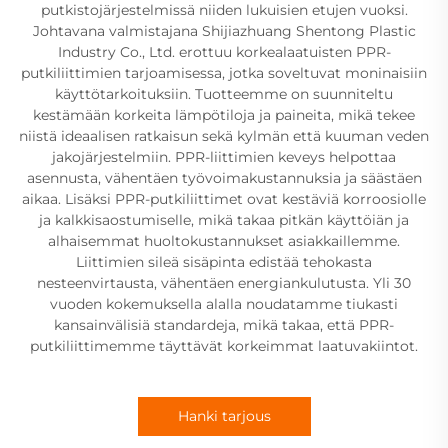
putkistojärjestelmissä niiden lukuisien etujen vuoksi.
Johtavana valmistajana Shijiazhuang Shentong Plastic
Industry Co., Ltd. erottuu korkealaatuisten PPR-
putkiliittimien tarjoamisessa, jotka soveltuvat moninaisiin
käyttötarkoituksiin. Tuotteemme on suunniteltu
kestämään korkeita lämpötiloja ja paineita, mikä tekee
niistä ideaalisen ratkaisun sekä kylmän että kuuman veden
jakojärjestelmiin. PPR-liittimien keveys helpottaa
asennusta, vähentäen työvoimakustannuksia ja säästäen
aikaa. Lisäksi PPR-putkiliittimet ovat kestäviä korroosiolle
ja kalkkisaostumiselle, mikä takaa pitkän käyttöiän ja
alhaisemmat huoltokustannukset asiakkaillemme.
Liittimien sileä sisäpinta edistää tehokasta
nesteenvirtausta, vähentäen energiankulutusta. Yli 30
vuoden kokemuksella alalla noudatamme tiukasti
kansainvälisiä standardeja, mikä takaa, että PPR-
putkiliittimemme täyttävät korkeimmat laatuvakiintot.
Hanki tarjous