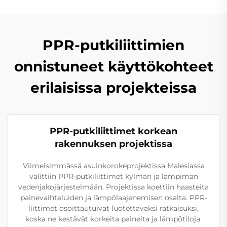
PPR-putkiliittimien
onnistuneet käyttökohteet
erilaisissa projekteissa
PPR-putkiliittimet korkean
rakennuksen projektissa
Viimeisimmässä asuinkorokeprojektissa Malesiassa
valittiin PPR-putkiliittimet kylmän ja lämpimän
vedenjakojärjestelmään. Projektissa koettiin haasteita
painevaihteluiden ja lämpölaajenemisen osalta. PPR-
liittimet osoittautuivat luotettavaksi ratkaisuksi,
koska ne kestävät korkeita paineita ja lämpötiloja.