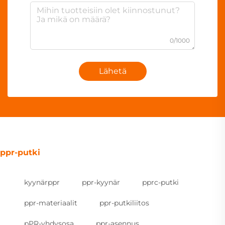
0/1000
Lähetä
ppr-putki
kyynärppr
ppr-kyynär
pprc-putki
ppr-materiaalit
ppr-putkiliitos
pPR-yhdysosa
ppr-asennus