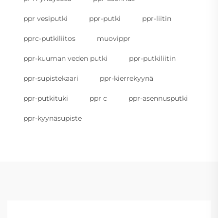
ppr vesiputki
ppr-putki
ppr-liitin
pprc-putkiliitos
muovippr
ppr-kuuman veden putki
ppr-putkiliitin
ppr-supistekaari
ppr-kierrekyynä
ppr-putkituki
ppr c
ppr-asennusputki
ppr-kyynäsupiste