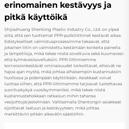
erinomainen kestävyys ja
pitkä käyttöikä
Shijiazhuang Shentong Plastic Industry Co., Ltd. on ylpeä
siitä, että sen tuottamat PPR-putkiliittimet kestävät aikaa.
Edistykselliset valmistusprosessimme takaavat, että
jokainen liitin on valmistettu kestämään korkeita paineita
ja lämpötiloja, mikä tekee niistä soveltuvia sekä kuumavesi-
että kylmävesisovelluksiin. PPR-liittimiemme
korroosionkestävät ominaisuudet tarkoittavat, etteivät ne
hajoa ajan myötä, mikä johtaa alhaisempiin kustannuksiin
huollossa ja pidempään käyttöikään. Asiakkaat voivat
luottaa siihen, että PPR-liittimemme tarjoavat luotettavaa
suorituskykyä vuosikymmeniksi, mikä tekee niistä
kustannustehokkaan ratkaisun mihin tahansa
vesijohtojärjestelmään. Valitsemalla Shentongin asiakkaat
sijoittavat laatuun ja kestävyyteen, mikä johtaa
merkittäviin pitkän aikavälin säästöihin.