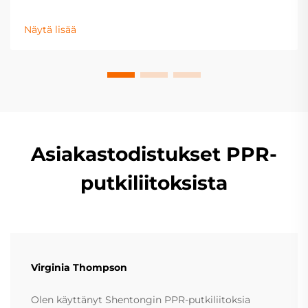
kestävyys ja alhainen huoltotarve takaavat
luotettavan suorituskyvyn. Lue lisää.
Näytä lisää
Asiakastodistukset PPR-
putkiliitoksista
Virginia Thompson
Olen käyttänyt Shentongin PPR-putkiliitoksia