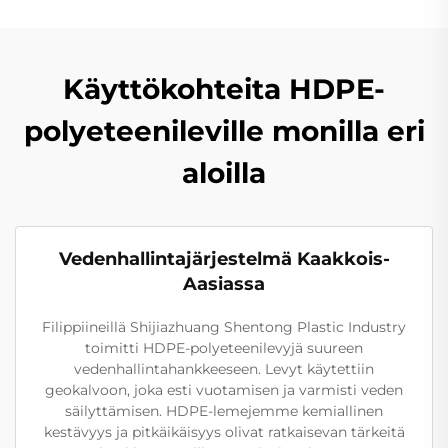
Käyttökohteita HDPE-
polyeteenileville monilla eri
aloilla
Vedenhallintajärjestelmä Kaakkois-
Aasiassa
Filippiineillä Shijiazhuang Shentong Plastic Industry
toimitti HDPE-polyeteenilevyjä suureen
vedenhallintahankkeeseen. Levyt käytettiin
geokalvoon, joka esti vuotamisen ja varmisti veden
säilyttämisen. HDPE-lemejemme kemiallinen
kestävyys ja pitkäikäisyys olivat ratkaisevan tärkeitä