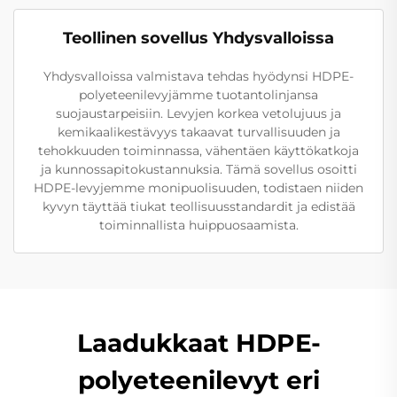
Teollinen sovellus Yhdysvalloissa
Yhdysvalloissa valmistava tehdas hyödynsi HDPE-
polyeteenilevyjämme tuotantolinjansa
suojaustarpeisiin. Levyjen korkea vetolujuus ja
kemikaalikestävyys takaavat turvallisuuden ja
tehokkuuden toiminnassa, vähentäen käyttökatkoja
ja kunnossapitokustannuksia. Tämä sovellus osoitti
HDPE-levyjemme monipuolisuuden, todistaen niiden
kyvyn täyttää tiukat teollisuusstandardit ja edistää
toiminnallista huippuosaamista.
Laadukkaat HDPE-
polyeteenilevyt eri