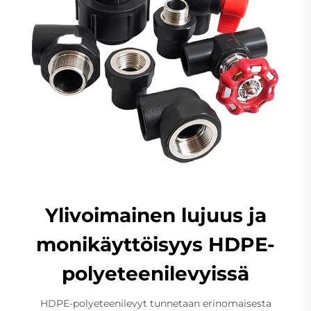
Ylivoimainen lujuus ja
monikäyttöisyys HDPE-
polyeteenilevyissä
HDPE-polyeteenilevyt tunnetaan erinomaisesta