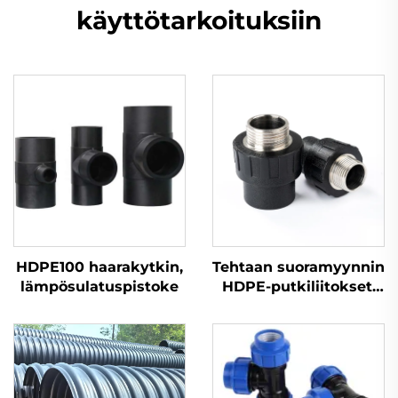
käyttötarkoituksiin
HDPE100 haarakytkin,
Tehtaan suoramyynnin
lämpösulatuspistoke
HDPE-putkiliitokset,
ulkosovite