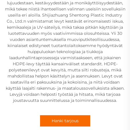
lujuudestaan, kestävyydestään ja monikäyttöisyydestään,
mikä tekee niistä ihanteellisen valinnan useisiin sovelluksiin
useilla eri aloilla. Shijiazhuang Shentong Plastic Industry
Co., Ltd.:n valmistamat levyt kestävät erinomaisesti iskua,
kemikaaleja ja UV-säteilyä, mikä takaa pitkän käyttöiän ja
luotettavuuden myös vaativimmissa olosuhteissa. Yli 30
vuoden asiantuntemuksella muoviputkiteollisuudessa,
kiinalaiset edistyneet tuotantolaitoksemme hyödyntävät
huippuluokan teknologiaa ja tiukkoja
laadunhallintaprosesseja varmistaakseen, että jokainen
HDPE-levy täyttää kansainväliset standardit. HDPE-
polyeteenilevyt ovat kevyitä, mutta silti robusteja, mikä
mahdollistaa helpon käsittelyn ja asennuksen. Levyt ovat
saatavilla eri paksuuksina ja kokoisina, ja niitä voidaan
käyttää laajalti rakennus- ja maataloussovelluksista alkaen.
Levyjä voidaan helposti työstää ja hitsata, mikä tarjoaa
joustavuutta suunnittelussa ja toiminnallisuudessa.
Hanki tarjous