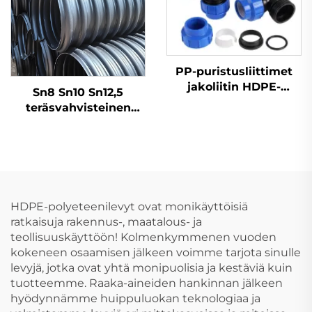
PP-puristusliittimet
jakoliitin HDPE-
Sn8 Sn10 Sn12,5
liittimet
teräsvahvisteinen
ruuvimainen
aaltoputki
valumavesiputkistoon
HDPE-putki
HDPE-polyeteenilevyt ovat monikäyttöisiä
ratkaisuja rakennus-, maatalous- ja
teollisuuskäyttöön! Kolmenkymmenen vuoden
kokeneen osaamisen jälkeen voimme tarjota sinulle
levyjä, jotka ovat yhtä monipuolisia ja kestäviä kuin
tuotteemme. Raaka-aineiden hankinnan jälkeen
hyödynnämme huippuluokan teknologiaa ja