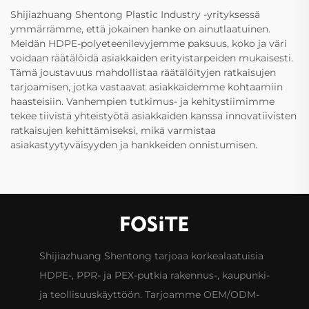
Shijiazhuang Shentong Plastic Industry -yrityksessä
ymmärrämme, että jokainen hanke on ainutlaatuinen.
Meidän HDPE-polyeteenilevyjemme paksuus, koko ja väri
voidaan räätälöidä asiakkaiden erityistarpeiden mukaisesti.
Tämä joustavuus mahdollistaa räätälöityjen ratkaisujen
tarjoamisen, jotka vastaavat asiakkaidemme kohtaamiin
haasteisiin. Vanhempien tutkimus- ja kehitystiimimme
tekee tiivistä yhteistyötä asiakkaiden kanssa innovatiivisten
ratkaisujen kehittämiseksi, mikä varmistaa
asiakastyytyväisyyden ja hankkeiden onnistumisen.
Shijiazhuang Shentong tarjoaa korkealaatuisia
HDPE-, PPR- ja PEX-putkia rakennus-, kaupunki-
ja teollisuuskäyttöön. Tarjoamme OEM/ODM-