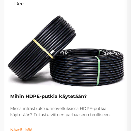
Dec
Mihin HDPE-putkia käytetään?
Missä infrastruktuurisovelluksissa HDPE-putkia
käytetään? Tutustu viiteen parhaaseen teolliseen
käyttökohteeseen – vedenjakelusta kaasun siirtoon,
jätevesiin, salaojitykseen ja maatalouteen. Optimoi
Näytä lisää