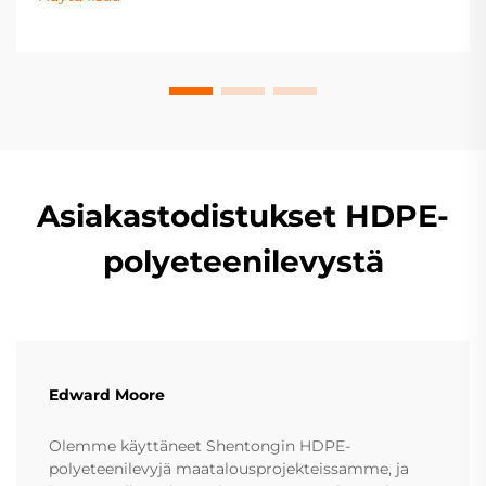
projektisi tekniset vaatimukset jo nyt.
Asiakastodistukset HDPE-
polyeteenilevystä
Edward Moore
Olemme käyttäneet Shentongin HDPE-
polyeteenilevyjä maatalousprojekteissamme, ja