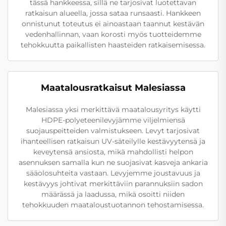
tässä hankkeessa, sillä ne tarjosivat luotettavan
ratkaisun alueella, jossa sataa runsaasti. Hankkeen
onnistunut toteutus ei ainoastaan taannut kestävän
vedenhallinnan, vaan korosti myös tuotteidemme
tehokkuutta paikallisten haasteiden ratkaisemisessa.
Maatalousratkaisut Malesiassa
Malesiassa yksi merkittävä maatalousyritys käytti
HDPE-polyeteenilevyjämme viljelmiensä
suojauspeitteiden valmistukseen. Levyt tarjosivat
ihanteellisen ratkaisun UV-säteilylle kestävyytensä ja
keveytensä ansiosta, mikä mahdollisti helpon
asennuksen samalla kun ne suojasivat kasveja ankaria
sääolosuhteita vastaan. Levyjemme joustavuus ja
kestävyys johtivat merkittäviin parannuksiin sadon
määrässä ja laadussa, mikä osoitti niiden
tehokkuuden maataloustuotannon tehostamisessa.