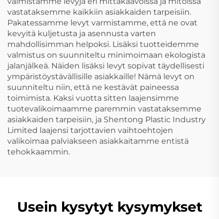
valmistamme levyjä eri mittakaavoissa ja mitoissa
vastataksemme kaikkiin asiakkaiden tarpeisiin.
Pakatessamme levyt varmistamme, että ne ovat
kevyitä kuljetusta ja asennusta varten
mahdollisimman helpoksi. Lisäksi tuotteidemme
valmistus on suunniteltu minimoimaan ekologista
jalanjälkeä. Näiden lisäksi levyt sopivat täydellisesti
ympäristöystävällisille asiakkaille! Nämä levyt on
suunniteltu niin, että ne kestävät paineessa
toimimista. Kaksi vuotta sitten laajensimme
tuotevalikoimaamme paremmin vastataksemme
asiakkaiden tarpeisiin, ja Shentong Plastic Industry
Limited laajensi tarjottavien vaihtoehtojen
valikoimaa palviakseen asiakkaitamme entistä
tehokkaammin.
Usein kysytyt kysymykset