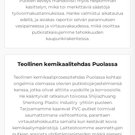
Putkien keveys mahdollisti myös helpomman
käsittelyn, mikä toi merkittäviä säästöjä
työvoimakustannuksissa. Hanke valmistui aikataulua
edellä, ja asiakas raportoi selvän parannuksen
vesipaineessa ja virtausvakaudessa, mikä osoittaa
putkiratkaisujemme tehokkuuden
kaupunkirakenteissa.
Teollinen kemikaalitehdas Puolassa
Teollinen kemikaaliprosessitehdas Puolassa kohtasi
ongelmia olemassa olevien putkistojärjestelmiensä
kanssa, jotka olivat alttiita vuodoille ja korroosiolle.
He kääntyivät ratkaisun toivossa Shijiazhuang
Shentong Plastic Industry -yhtiön puoleen.
Tarjoamamme kaarevat PVC-putket toimivat
saumattomana vaihtoehtona, parantaen
virtaustehokkuutta samalla kun kestävät kovia
kemikaaliympäristöjä. Laitteistoomme asennettujen
putkien ansiosta yhdistämispisteiden määrä pieneni,