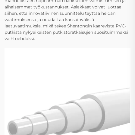
mahdollistaen nopeamman hankkeiden valmistumisen ja
alhaisemmat työkustannukset. Asiakkaat voivat luottaa
siihen, että innovatiivinen suunnittelu täyttää heidän
vaatimuksensa ja noudattaa kansainvälisiä
laatuvaatimuksia, mikä tekee Shentongin kaarevista PVC-
putkista nykyaikaisten putkistoratkaisujen suosituimmaksi
vaihtoehdoksi.