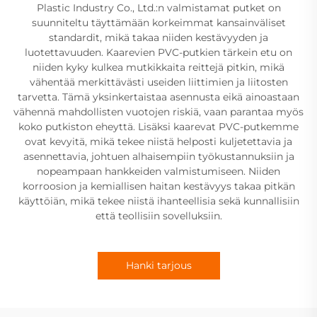
Plastic Industry Co., Ltd.:n valmistamat putket on
suunniteltu täyttämään korkeimmat kansainväliset
standardit, mikä takaa niiden kestävyyden ja
luotettavuuden. Kaarevien PVC-putkien tärkein etu on
niiden kyky kulkea mutkikkaita reittejä pitkin, mikä
vähentää merkittävästi useiden liittimien ja liitosten
tarvetta. Tämä yksinkertaistaa asennusta eikä ainoastaan
vähennä mahdollisten vuotojen riskiä, vaan parantaa myös
koko putkiston eheyttä. Lisäksi kaarevat PVC-putkemme
ovat kevyitä, mikä tekee niistä helposti kuljetettavia ja
asennettavia, johtuen alhaisempiin työkustannuksiin ja
nopeampaan hankkeiden valmistumiseen. Niiden
korroosion ja kemiallisen haitan kestävyys takaa pitkän
käyttöiän, mikä tekee niistä ihanteellisia sekä kunnallisiin
että teollisiin sovelluksiin.
Hanki tarjous