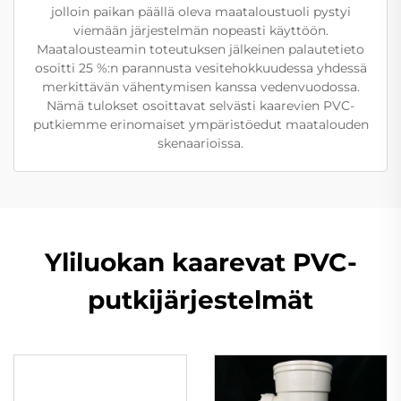
jolloin paikan päällä oleva maataloustuoli pystyi
viemään järjestelmän nopeasti käyttöön.
Maatalousteamin toteutuksen jälkeinen palautetieto
osoitti 25 %:n parannusta vesitehokkuudessa yhdessä
merkittävän vähentymisen kanssa vedenvuodossa.
Nämä tulokset osoittavat selvästi kaarevien PVC-
putkiemme erinomaiset ympäristöedut maatalouden
skenaarioissa.
Yliluokan kaarevat PVC-
putkijärjestelmät