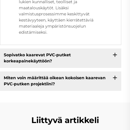
lukien kunnalliset, teolliset ja
maatalouskäytöt. Lisäksi
valmistusprosessimme keskittyvät
kestävyyteen, käyttäen kierrätettäviä
materiaaleja ympäristönsuojelun
edistämiseksi.
Sopivatko kaarevat PVC-putket
korkeapainekäyttöön?
Miten voin määrittää oikean kokoisen kaarevan
PVC-putken projektiini?
Liittyvä artikkeli