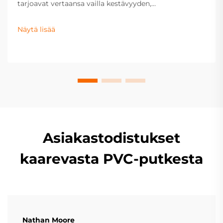
tarjoavat vertaansa vailla kestävyyden,
kustannussäästöt ja tehokkuuden teollisiin ja
asuinkiinteistöihin. Lue lisää nyt.
Näytä lisää
Asiakastodistukset
kaarevasta PVC-putkesta
Nathan Moore