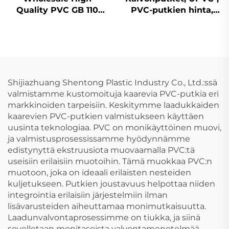
Quality PVC GB 110
PVC-putkien hinta,
mm -putkien liittimet
toimittaja,
3D-neliosaiset
kaivonputket,
vesiputket, tuumia ja
lohkoja, syväporaus,
kierteitetty UPVC-
hinta, muovituotteet
Shijiazhuang Shentong Plastic Industry Co., Ltd.:ssä
valmistamme kustomoituja kaarevia PVC-putkia eri
markkinoiden tarpeisiin. Keskitymme laadukkaiden
kaarevien PVC-putkien valmistukseen käyttäen
uusinta teknologiaa. PVC on monikäyttöinen muovi,
ja valmistusprosessissamme hyödynnämme
edistynyttä ekstruusiota muovaamalla PVC:tä
useisiin erilaisiin muotoihin. Tämä muokkaa PVC:n
muotoon, joka on ideaali erilaisten nesteiden
kuljetukseen. Putkien joustavuus helpottaa niiden
integrointia erilaisiin järjestelmiin ilman
lisävarusteiden aiheuttamaa monimutkaisuutta.
Laadunvalvontaprosessimme on tiukka, ja siinä
sovelletaan monitasoista valvontamenetelmää,