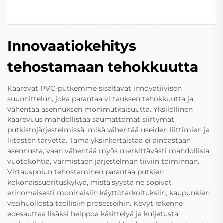
Innovaatiokehitys
tehostamaan tehokkuutta
Kaarevat PVC-putkemme sisältävät innovatiivisen
suunnittelun, joka parantaa virtauksen tehokkuutta ja
vähentää asennuksen monimutkaisuutta. Yksilöllinen
kaarevuus mahdollistaa saumattomat siirtymät
putkistojärjestelmissä, mikä vähentää useiden liittimien ja
liitosten tarvetta. Tämä yksinkertaistaa ei ainoastaan
asennusta, vaan vähentää myös merkittävästi mahdollisia
vuotokohtia, varmistaen järjestelmän tiiviin toiminnan.
Virtauspolun tehostaminen parantaa putkien
kokonaissuorituskykyä, mistä syystä ne sopivat
erinomaisesti moninaisiin käyttötarkoituksiin, kaupunkien
vesihuollosta teollisiin prosesseihin. Kevyt rakenne
edesauttaa lisäksi helppoa käsittelyä ja kuljetusta,