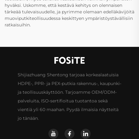
hyväksi. Uskomme, että kestävä kehitys on olennaisen
tärkeää tulevaisuudelle, ja pyrimme olemaan edelläkävijöitä
muoviputkiteollisuudessa keskittyen ympäristöystävällisiin
ratkaisuihin.
Shijiazhuang Shentong tarjoaa korkealaatuisia
HDPE-, PPR- ja PEX-putkia rakennus-, kaupunki-
ja teollisuuskäyttöön. Tarjoamme OEM/ODM-
palveluita, ISO-sertifioitua tuotantoa sekä
vientiä yli 60 maahan. Pyydä ilmaisia näytteitä
jo tänään.