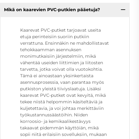
Mikä on kaarevien PVC-putkien pääetuja?
Kaarevat PVC-putket tarjoavat useita
etuja perinteisiin suoriin putkiin
verrattuna. Ensinnäkin ne mahdollistavat
tehokkaamman asennuksen
monimutkaisiin järjestelmiin, mikä
vähentää useiden liittimien ja liitosten
tarvetta, jotka voivat olla vuotokohtia.
Tämä ei ainoastaan yksinkertaista
asennusprosessia, vaan parantaa myös
putkiston yleistä tiiviyslaatuja. Lisäksi
kaarevat PVC-putket ovat kevyitä, mikä
tekee niistä helpommin käsiteltäviä ja
kuljetettavia, ja voi johtaa merkittäviin
työkustannussäästöihin. Niiden
korroosio- ja kemikaalikestävyys
takaavat pidemmän käyttöiän, mikä
sopii niitä erilaisiin sovelluksiin, mukaan