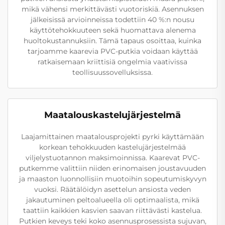
mikä vähensi merkittävästi vuotoriskiä. Asennuksen
jälkeisissä arvioinneissa todettiin 40 %:n nousu
käyttötehokkuuteen sekä huomattava alenema
huoltokustannuksiin. Tämä tapaus osoittaa, kuinka
tarjoamme kaarevia PVC-putkia voidaan käyttää
ratkaisemaan kriittisiä ongelmia vaativissa
teollisuussovelluksissa.
Maatalouskastelujärjestelmä
Laajamittainen maatalousprojekti pyrki käyttämään
korkean tehokkuuden kastelujärjestelmää
viljelystuotannon maksimoinnissa. Kaarevat PVC-
putkemme valittiin niiden erinomaisen joustavuuden
ja maaston luonnollisiin muotoihin sopeutumiskyvyn
vuoksi. Räätälöidyn asettelun ansiosta veden
jakautuminen peltoalueella oli optimaalista, mikä
taattiin kaikkien kasvien saavan riittävästi kastelua.
Putkien keveys teki koko asennusprosessista sujuvan,