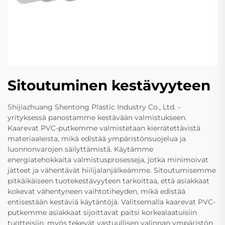
Sitoutuminen kestävyyteen
Shijiazhuang Shentong Plastic Industry Co., Ltd. -
yrityksessä panostamme kestävään valmistukseen.
Kaarevat PVC-putkemme valmistetaan kierrätettävistä
materiaaleista, mikä edistää ympäristönsuojelua ja
luonnonvarojen säilyttämistä. Käytämme
energiatehokkaita valmistusprosesseja, jotka minimoivat
jätteet ja vähentävät hiilijalanjälkeämme. Sitoutumisemme
pitkäikäiseen tuotekestävyyteen tarkoittaa, että asiakkaat
kokevat vähentyneen vaihtotiheyden, mikä edistää
entisestään kestäviä käytäntöjä. Valitsemalla kaarevat PVC-
putkemme asiakkaat sijoittavat paitsi korkealaatuisiin
tuotteisiin, myös tekevät vastuullisen valinnan ympäristön