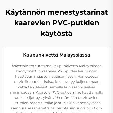
Käytännön menestystarinat
kaarevien PVC-putkien
käytöstä
Kaupunkivettä Malayssiassa
Äskettäin toteutetussa kaupunkivettä Malayssiassa
hyödynnettiin kaarevia PVC-putkia kaupungin
haastavan maaston läpäisemiseen. Hankkeessa
tarvittiin putkiratkaisu, joka pystyy kuljettamaan
vettä tehokkaasti samalla kun asennusaikaa
minimoidaan. Kaarevia PVC-putkiamme käyttämällä
urakoitsijat pystyivät vähentämään tarvittavien
liittimien määrää, mikä johti 30 %:n vähennykseen
asennusajassa verrattuna perinteisiin suoriin putkiin.