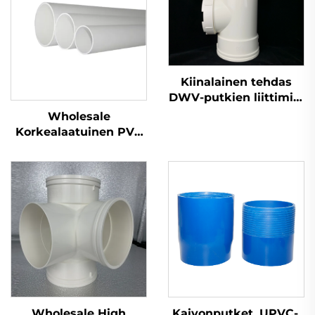
Kiinalainen tehdas
DWV-putkien liittimiin
tarkastusluukku
Wholesale
liittimet OEM PVC
Korkealaatuinen PVC
UPVC putkien liittimet
GB 110 mm
Jätevesiputki UPVC
Putkiliitos
Wholesale High
Kaivonputket, UPVC-,