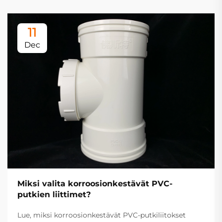
11
Dec
Miksi valita korroosionkestävät PVC-
putkien liittimet?
Lue, miksi korroosionkestävät PVC-putkiliitokset