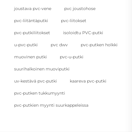
joustava pvc-vene
pvc joustohose
pvc-liitäntäputki
pvc-liitokset
pvc-putkiliitokset
isoloidtu PVC-putki
u-pvc-putki
pvc dwv
pvc-putken holkki
muovinen putki
pvc-u-putki
suurihalkoinen muoviputki
uv-kestävä pvc-putki
kaareva pvc-putki
pvc-putken tukkumyynti
pvc-putkien myynti suurkappeleissa