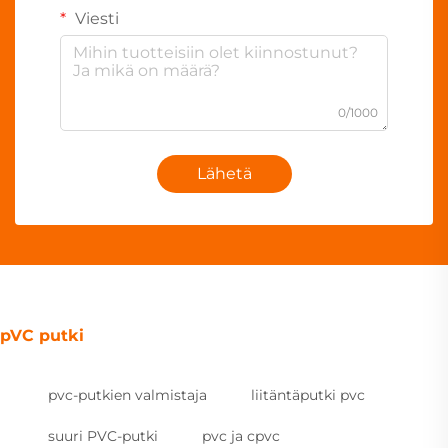
Viesti
0/1000
Lähetä
pVC putki
pvc-putkien valmistaja
liitäntäputki pvc
suuri PVC-putki
pvc ja cpvc