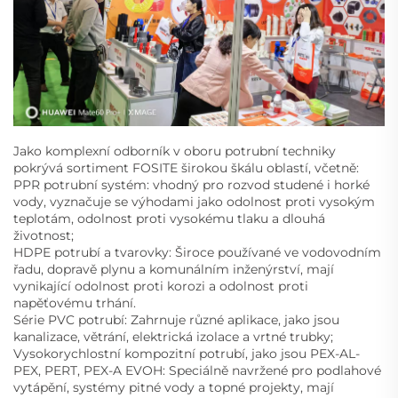
Jako komplexní odborník v oboru potrubní techniky
pokrývá sortiment FOSITE širokou škálu oblastí, včetně:
PPR potrubní systém: vhodný pro rozvod studené i horké
vody, vyznačuje se výhodami jako odolnost proti vysokým
teplotám, odolnost proti vysokému tlaku a dlouhá
životnost;
HDPE potrubí a tvarovky: Široce používané ve vodovodním
řadu, dopravě plynu a komunálním inženýrství, mají
vynikající odolnost proti korozi a odolnost proti
napěťovému trhání.
Série PVC potrubí: Zahrnuje různé aplikace, jako jsou
kanalizace, větrání, elektrická izolace a vrtné trubky;
Vysokorychlostní kompozitní potrubí, jako jsou PEX-AL-
PEX, PERT, PEX-A EVOH: Speciálně navržené pro podlahové
vytápění, systémy pitné vody a topné projekty, mají