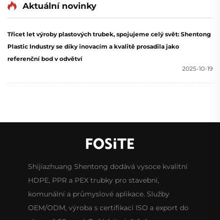
Aktuální novinky
Třicet let výroby plastových trubek, spojujeme celý svět: Shentong
Plastic Industry se díky inovacím a kvalitě prosadila jako
referenční bod v odvětví
2025-10-19
Shijiazhuang Shentong dodává vysoce kvalitní
HDPE, PPR a PEX trubky pro stavební,
komunální a průmyslové aplikace. Služby
OEM/ODM, výroba s certifikací ISO a export do