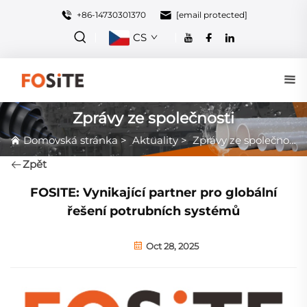
+86-14730301370
[email protected]
CS
Zprávy ze společnosti
Domovská stránka
>
Aktuality
>
Zprávy ze společnosti
Zpět
FOSITE: Vynikající partner pro globální
řešení potrubních systémů
Oct 28, 2025