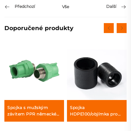
Předchozí
Další
Vše
Doporučené produkty
Spojka s mužským
Spojka
závitem PPR německé
HDPE100/objímka pro
kvality pro horkou a
tepelné svařování
studenou vodu