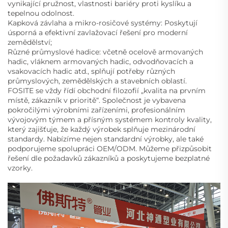
vynikající pružnost, vlastnosti bariéry proti kyslíku a
tepelnou odolnost.
Kapková závlaha a mikro-rosičové systémy: Poskytují
úsporná a efektivní zavlažovací řešení pro moderní
zemědělství;
Různé průmyslové hadice: včetně ocelově armovaných
hadic, vláknem armovaných hadic, odvodňovacích a
vsakovacích hadic atd., splňují potřeby různých
průmyslových, zemědělských a stavebních oblastí.
FOSITE se vždy řídí obchodní filozofií „kvalita na prvním
místě, zákazník v prioritě“. Společnost je vybavena
pokročilými výrobními zařízeními, profesionálním
vývojovým týmem a přísným systémem kontroly kvality,
který zajišťuje, že každý výrobek splňuje mezinárodní
standardy. Nabízíme nejen standardní výrobky, ale také
podporujeme spolupráci OEM/ODM. Můžeme přizpůsobit
řešení dle požadavků zákazníků a poskytujeme bezplatné
vzorky.