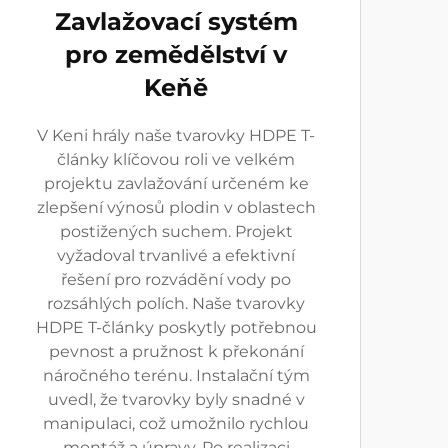
Zavlažovací systém
pro zemědělství v
Keňě
V Keni hrály naše tvarovky HDPE T-
články klíčovou roli ve velkém
projektu zavlažování určeném ke
zlepšení výnosů plodin v oblastech
postižených suchem. Projekt
vyžadoval trvanlivé a efektivní
řešení pro rozvádění vody po
rozsáhlých polích. Naše tvarovky
HDPE T-články poskytly potřebnou
pevnost a pružnost k překonání
náročného terénu. Instalační tým
uvedl, že tvarovky byly snadné v
manipulaci, což umožnilo rychlou
montáž a úpravy. Po realizaci