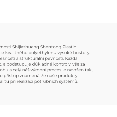
ý T-
vání
nosti Shijiazhuang Shentong Plastic
oce kvalitného polyethylenu vysoké hustoty.
ností a strukturální pevností. Každá
, a podstupuje důkladné kontroly, vše za
bu a celý náš výrobní proces je navržen tak,
ento přístup znamená, že naše produkty
litu při realizaci potrubních systémů.