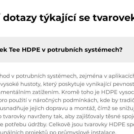
í dotazy týkající se tvarov
ovek Tee HDPE v potrubních systémech?
od v potrubních systémech, zejména v aplikacích
 vysoké hustoty, který poskytuje vynikající pevno
onmentálním zatížením. Kromě toho je HDPE vysoce
 pro použití v náročných podmínkách, kde by tradi
snadňuje jejich dopravu a montáž, čímž se snižuj
o tvarovky navrženy tak, aby zajišťovaly těsné spoj
e potřebu údržby. Celkově jsou tvarovky HDPE s
unálních projektů po průmyslové instalace.