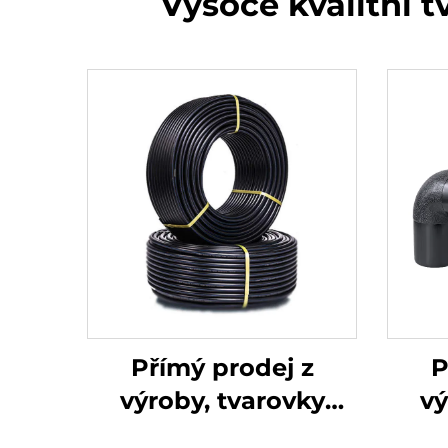
Vysoce kvalitní 
Přímý prodej z
P
výroby, tvarovky
vý
HDPE potrubí,
H