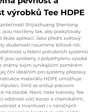
lná pevnost a
st výrobků Tee HDPE
polečnosti Shijiazhuang Shentong
td. jsou navrženy tak, aby poskytovaly
ké škále aplikací. Jako přední světový
ety zkušeností rozumíme klíčové roli,
spolehlivost u řešení potrubních systémů.
E jsou vyrobeny z polyethylenu vysoké
 je známý svým vynikajícím poměrem
 jej činí ideálním pro systémy přepravy
onstrukce materiálu HDPE umožňuje
ipulaci, čímž se snižují pracovní
ce na stavbě. Navíc naše tvarovky Tee
í odolnost vůči korozi a chemikáliím,
ivotnost a trvanlivost i v náročných