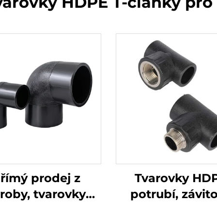
tvarovky HDPE T-články pro
římý prodej z
Tvarovky HD
roby, tvarovky
potrubí, závit
DPE potrubí,
připojení, T-ku