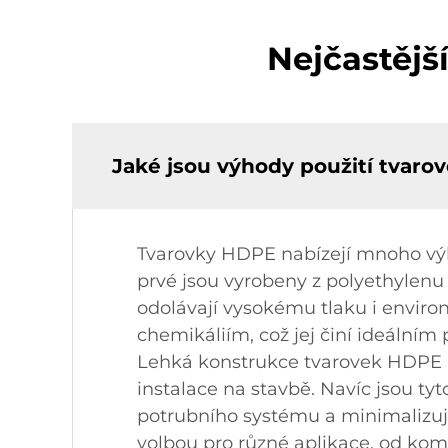
Nejčastějš
Jaké jsou výhody použití tvar
Tvarovky HDPE nabízejí mnoho výh
prvé jsou vyrobeny z polyethylenu
odolávají vysokému tlaku i envir
chemikáliím, což jej činí ideálním
Lehká konstrukce tvarovek HDPE u
instalace na stavbě. Navíc jsou tyt
potrubního systému a minimalizuj
volbou pro různé aplikace, od kom