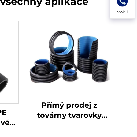
 všechny aplikace
Mobil
Přímý prodej z
PE
továrny tvarovky
ové
HDPE mužský T-kus
s se