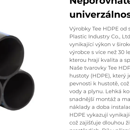
Neporovnate
univerzálno
Výrobky Tee HDPE od s
Plastic Industry Co., L
vynikající výkon v širo
výrobce s více než 30 l
kterou hrají kvalita a 
Naše tvarovky Tee HDP
hustoty (HDPE), který
pevnosti k hustotě, což
vody a plynu. Lehká k
snadnější montáž a man
náklady a doba instala
HDPE vykazují vynikajíc
což zajišťuje dlouhou ž