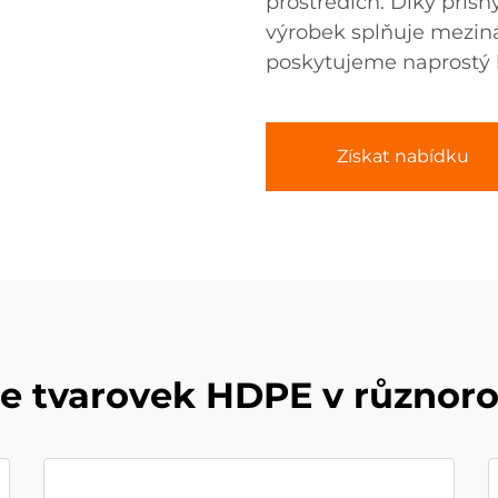
prostředích. Díky přís
výrobek splňuje mezin
poskytujeme naprostý k
Získat nabídku
e tvarovek HDPE v různor