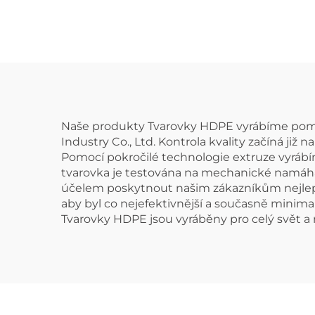
navařovací ohebné
nav
koleno
Naše produkty Tvarovky HDPE vyrábíme pomoc
Industry Co., Ltd. Kontrola kvality začíná j
Pomocí pokročilé technologie extruze vyrábí
tvarovka je testována na mechanické namáhán
účelem poskytnout našim zákazníkům nejlepší 
aby byl co nejefektivnější a současně minimal
Tvarovky HDPE jsou vyráběny pro celý svět a n