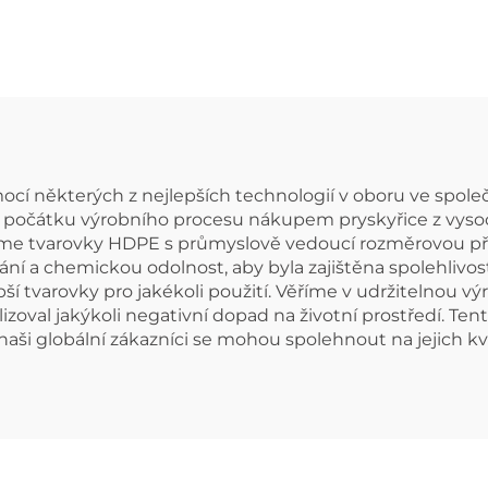
ařovací ohebné
závitem, žensk
koleno
kus pro zásobo
vodou
í některých z nejlepších technologií v oboru ve společ
iž na počátku výrobního procesu nákupem pryskyřice z vys
me tvarovky HDPE s průmyslově vedoucí rozměrovou přes
í a chemickou odolnost, aby byla zajištěna spolehlivost
tvarovky pro jakékoli použití. Věříme v udržitelnou výro
izoval jakýkoli negativní dopad na životní prostředí. T
aši globální zákazníci se mohou spolehnout na jejich kva