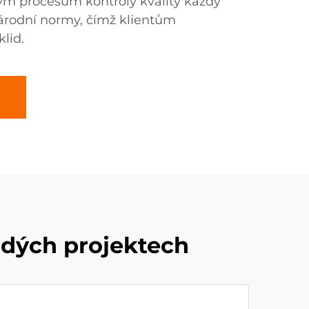
ným procesům kontroly kvality každý
árodní normy, čímž klientům
lid.
odých projektech