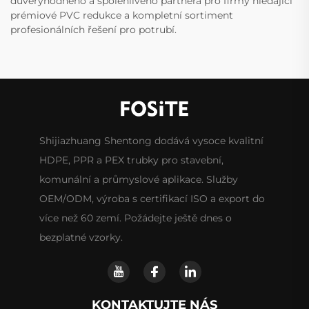
důvěryhodného a spolehlivého partnera pro firmy hledající
prémiové PVC redukce a kompletní sortiment
profesionálních řešení pro potrubí.
Shijiazhuang Shentong dodává vysoce kvalitní
HDPE, PPR a PEX trubky pro stavební,
komunální a průmyslové aplikace. Služby
OEM/ODM, výroba s certifikací ISO a export do
více než 60 zemí. Požádejte ještě dnes o
bezplatné vzorky.
KONTAKTUJTE NÁS