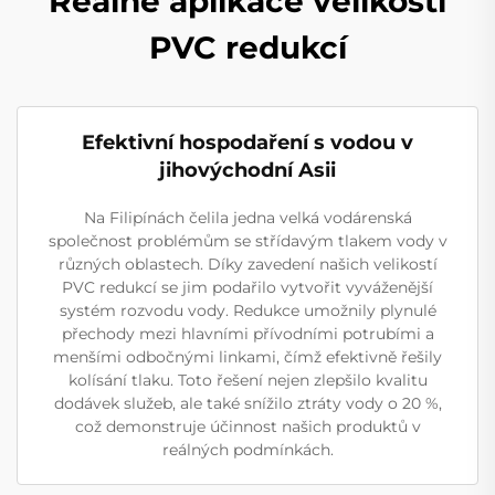
Reálné aplikace velikostí
PVC redukcí
Efektivní hospodaření s vodou v
jihovýchodní Asii
Na Filipínách čelila jedna velká vodárenská
společnost problémům se střídavým tlakem vody v
různých oblastech. Díky zavedení našich velikostí
PVC redukcí se jim podařilo vytvořit vyváženější
systém rozvodu vody. Redukce umožnily plynulé
přechody mezi hlavními přívodními potrubími a
menšími odbočnými linkami, čímž efektivně řešily
kolísání tlaku. Toto řešení nejen zlepšilo kvalitu
dodávek služeb, ale také snížilo ztráty vody o 20 %,
což demonstruje účinnost našich produktů v
reálných podmínkách.