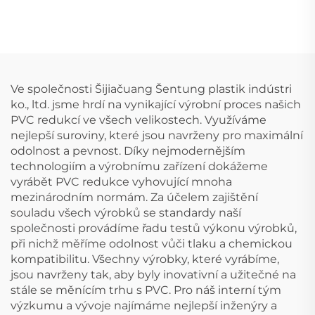
loket 110 mm
normy GB 110 mm,
odvodňovací plastový
kříž UPVC, tvarovky
3D, čtyřcestné
Ve společnosti Šijiačuang Šentung plastik indústri
ko., ltd. jsme hrdí na vynikající výrobní proces našich
PVC redukcí ve všech velikostech. Využíváme
nejlepší suroviny, které jsou navrženy pro maximální
odolnost a pevnost. Díky nejmodernějším
technologiím a výrobnímu zařízení dokážeme
vyrábět PVC redukce vyhovující mnoha
mezinárodním normám. Za účelem zajištění
souladu všech výrobků se standardy naší
společnosti provádíme řadu testů výkonu výrobků,
při nichž měříme odolnost vůči tlaku a chemickou
kompatibilitu. Všechny výrobky, které vyrábíme,
jsou navrženy tak, aby byly inovativní a užitečné na
stále se měnícím trhu s PVC. Pro náš interní tým
výzkumu a vývoje najímáme nejlepší inženýry a