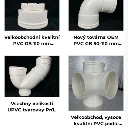
Velkoobchodní kvalitní
Nový továrna OEM
PVC GB 110 mm
PVC GB 50-110 mm
odvodňovací plastová
bílý odvodňovací T-kus
křížová trubka UPVC
UPVC tvarovky 90
tvarovek závěrná
stupňů loket
hlavice 50 mm 200
mm 2 palce
Všechny velikosti
UPVC tvarovky Pn16
podle normy DIN
Velkoobchod, vysoce
plastová tvarovka P
kvalitní PVC podle