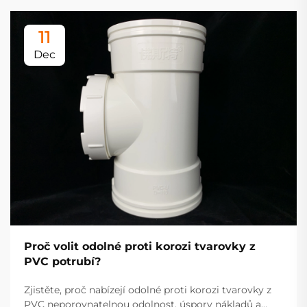
11
Dec
Proč volit odolné proti korozi tvarovky z
PVC potrubí?
Zjistěte, proč nabízejí odolné proti korozi tvarovky z
PVC neporovnatelnou odolnost, úspory nákladů a