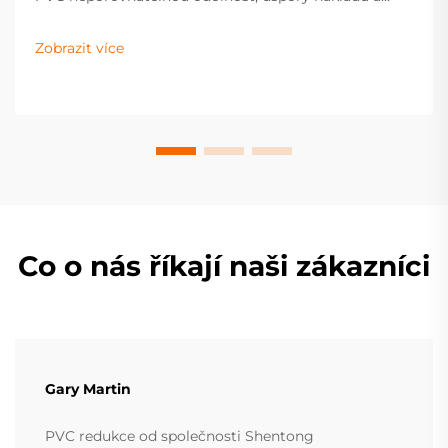
efektivitu pro průmyslové i bytové systémy.
Dozvědějte se více už teď.
Zobrazit více
Co o nás říkají naši zákazníci
Gary Martin
PVC redukce od společnosti Shentong