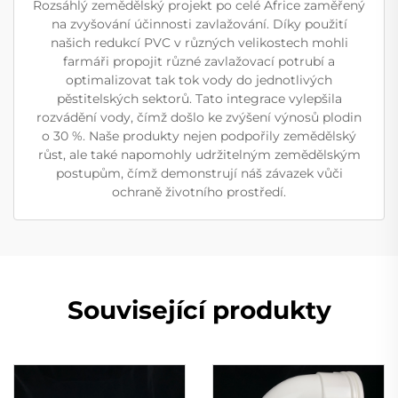
Rozsáhlý zemědělský projekt po celé Africe zaměřený
na zvyšování účinnosti zavlažování. Díky použití
našich redukcí PVC v různých velikostech mohli
farmáři propojit různé zavlažovací potrubí a
optimalizovat tak tok vody do jednotlivých
pěstitelských sektorů. Tato integrace vylepšila
rozvádění vody, čímž došlo ke zvýšení výnosů plodin
o 30 %. Naše produkty nejen podpořily zemědělský
růst, ale také napomohly udržitelným zemědělským
postupům, čímž demonstrují náš závazek vůči
ochraně životního prostředí.
Související produkty