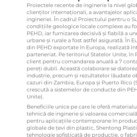
Proiectele recente de inginerie la nivel gl
clienților internaționali, a avantajelor apl
ingineriei. În cadrul Proiectului pentru o 
condițiile geologice locale complexe au f
PEHD, iar furnizarea decisivă și fiabilă a u
urbane și rurale a fost astfel asigurată. În 
din PEHD exportate în Europa, realizată înt
parteneriat. Pe teritoriul Statelor Unite, în
client pentru comandarea anuală a 7 cont
pereți dubli. Această colaborare se datorea
industrie, precum și rezultatelor lăudate ob
cazuri din Zambia, Europa și Puerto Rico (
crescută a sistemelor de conducte din PEH
Unite).
Beneficiile unice pe care le oferă materia
tehnică de inginerie și valoarea comercial
pentru aplicațiile contemporane în producți
globale de țevi din plastic, Shentong Plast
tehnologie sofisticată de producție, o fabr