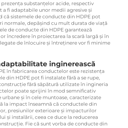
n prezența substanțelor acide, respectiv
 a fi adaptabile unor medii agresive și
rd că sistemele de conducte din HDPE pot
zări normale, depășind cu mult durata de viață
emele de conducte din HDPE garantează
lor încredere în proiectarea la scară largă și în
legate de înlocuire și întreținere vor fi minime
 adaptabilitate inginerească
E în fabricarea conductelor este rezistența
le din HDPE pot fi instalate fără a se rupe,
construcție fără săpătură utilizate în ingineria
elor poate sprijini în mod semnificativ
e urbane și în cele muntoase, caracterizate
ată la impact înseamnă că conductele din
or, presiunilor exterioare și impacturilor
i și instalării, ceea ce duce la reducerea
onstrucție. Fie că sunt vorba de conducte din