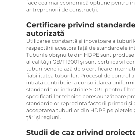
face cea mai economică opțiune pentru inve
antreprenorii de construcții.
Certificare privind standarde
autorizată
Utilizarea constantă și inovatoare a tuburi
respectării acestora față de standardele in
Tuburile obișnuite din HDPE sunt produs
al calității GB/T19001 și sunt certificabil c
tuburi beneficiază de o certificare internaț
fiabilitatea tuburilor. Procesul de control
intrată contribuie la consolidarea uniformi
standardelor industriale SDR11 pentru filtr
specificațiilor tehnice corespunzătoare pro
standardelor reprezintă factorii primari și
acceptarea tuburilor din HDPE pe piețele gl
țări și regiuni.
Studii de caz privind proiect