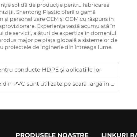
anție solidă de producție pentru fabricarea
hiziții, Shentong Plastic oferă o gamă
m și personalizare OEM și ODM cu răspuns în
e aprovizionare. Experiența vastă acumulată în
ui de servicii, alături de expertiza în domeniul
produs major pe piața globală a sistemelor de
ntru proiectele de inginerie din întreaga lume.
ntru conducte HDPE și aplicațiile lor
PVC sunt utilizate pe scară largă în clădiri?
PRODUSELE NOASTRE
LINKURI R