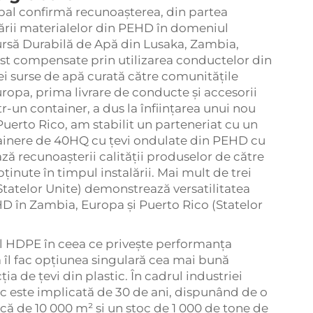
obal confirmă recunoașterea, din partea
icării materialelor din PEHD în domeniul
Sursă Durabilă de Apă din Lusaka, Zambia,
ost compensate prin utilizarea conductelor din
nei surse de apă curată către comunitățile
Europa, prima livrare de conducte și accesorii
r-un container, a dus la înființarea unui nou
 Puerto Rico, am stabilit un parteneriat cu un
ainere de 40HQ cu țevi ondulate din PEHD cu
ză recunoașterii calității produselor de către
ținute în timpul instalării. Mai mult de trei
Statelor Unite) demonstrează versatilitatea
D în Zambia, Europa și Puerto Rico (Statelor
lul HDPE în ceea ce privește performanța
ă îl fac opțiunea singulară cea mai bună
a de țevi din plastic. În cadrul industriei
ic este implicată de 30 de ani, dispunând de o
ică de 10 000 m² și un stoc de 1 000 de tone de