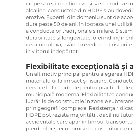
crăpe sau să reacționeze și să se erodeze î
alcaline, conductele din HDPE s-au dovedit
erozive. Experții din domeniu sunt de aco
dura peste 50 de ani, în ipoteza unei utili
a conductelor tradiționale similare. Sist
durabilitate și longevitate, oferind ingineri
cea complexă, având în vedere că riscurile 
în viitorul îndepărtat.
Flexibilitate excepțională și
Un alt motiv principal pentru alegerea HDP
materialului la impact și fisurare. Conducte
ceea ce le face ideale pentru practicile de 
municipală modernă. Flexibilitatea conduct
lucrările de construcție în zonele subteran
prin geografii complexe. Rezistența ridic
HDPE pot rezista majorității, dacă nu tutur
accidentale care apar în timpul transportulu
pierderilor și economisirea costurilor de c