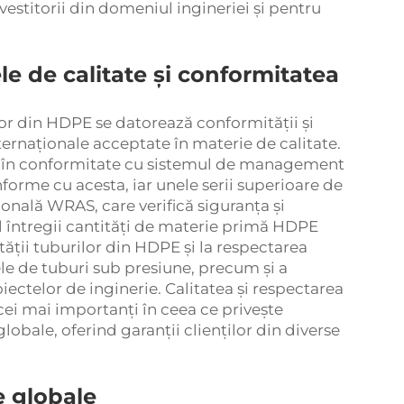
stitorii din domeniul ingineriei și pentru
le de calitate și conformitatea
lor din HDPE se datorează conformității și
ternaționale acceptate în materie de calitate.
e în conformitate cu sistemul de management
onforme cu acesta, iar unele serii superioare de
ională WRAS, care verifică siguranța și
 al întregii cantități de materie primă HDPE
tății tuburilor din HDPE și la respectarea
ele de tuburi sub presiune, precum și a
iectelor de inginerie. Calitatea și respectarea
 cei mai importanți în ceea ce privește
obale, oferind garanții clienților din diverse
e globale