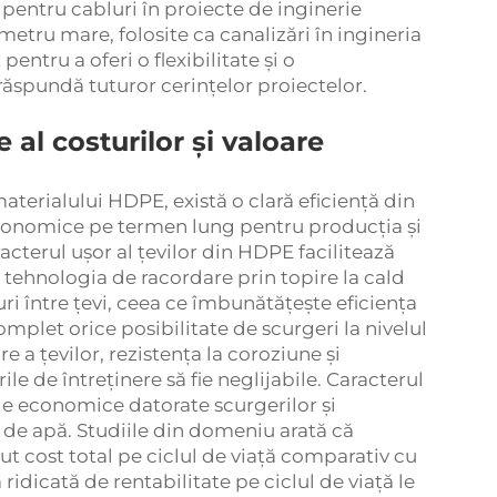
pentru cabluri în proiecte de inginerie
etru mare, folosite ca canalizări în ingineria
entru a oferi o flexibilitate și o
 răspundă tuturor cerințelor proiectelor.
 al costurilor și valoare
aterialului HDPE, există o clară eficiență din
 economice pe termen lung pentru producția și
aracterul ușor al țevilor din HDPE facilitează
s, tehnologia de racordare prin topire la cald
ri între țevi, ceea ce îmbunătățește eficiența
omplet orice posibilitate de scurgeri la nivelul
e a țevilor, rezistența la coroziune și
le de întreținere să fie neglijabile. Caracterul
ile economice datorate scurgerilor și
 de apă. Studiile din domeniu arată că
t cost total pe ciclul de viață comparativ cu
ridicată de rentabilitate pe ciclul de viață le