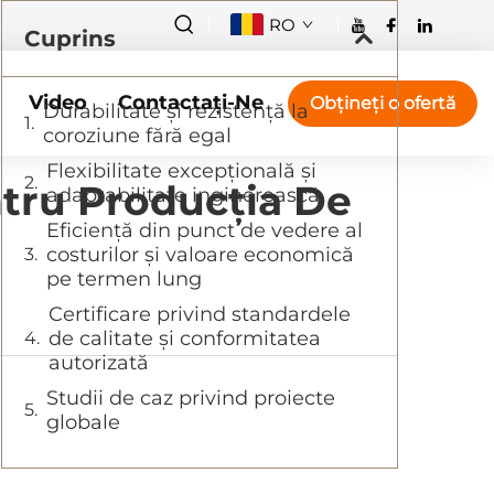
RO
Cuprins
Video
Contactați-Ne
Obțineți o ofertă
Durabilitate și rezistență la
coroziune fără egal
Flexibilitate excepțională și
ntru Producția De
adaptabilitate inginerească
Eficiență din punct de vedere al
costurilor și valoare economică
pe termen lung
Certificare privind standardele
de calitate și conformitatea
autorizată
Studii de caz privind proiecte
globale