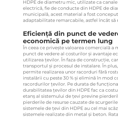
HDPE de diametru mic, utilizate ca canale 
electrică, fie de conducte din HDPE de diam
municipală, acest material a fost conceput p
adaptabilitate remarcabile, astfel încât să
Eficiență din punct de vedere
economică pe termen lung
În ceea ce privește valoarea comercială a m
punct de vedere al costurilor și avantaje
utilizarea țevilor. În faza de construcție, c
transportul și procesul de instalare. În plu
permite realizarea unor racorduri fără rostu
instalării cu peste 30 % și elimină în mod c
racordurilor țevilor. Pe durata de funcționar
durabilitatea țevilor din HDPE fac ca costuri
etanș al sistemului de țevi previne pierder
pierderile de resurse cauzate de scurgerile
sistemele de țevi din HDPE au cel mai scăzu
sistemele realizate din metal și beton. Rata 