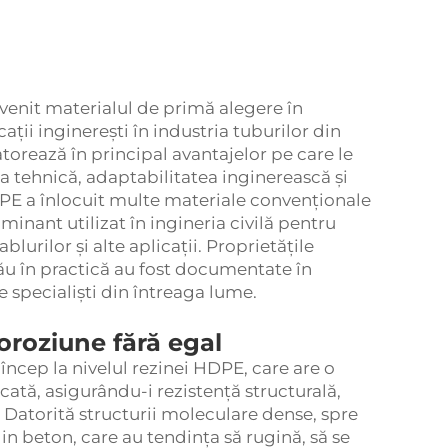
evenit materialul de primă alegere în
ații inginerești în industria tuburilor din
atorează în principal avantajelor pe care le
 tehnică, adaptabilitatea inginerească și
HDPE a înlocuit multe materiale convenționale
inant utilizat în ingineria civilă pentru
lurilor și alte aplicații. Proprietățile
u în practică au fost documentate în
e specialiști din întreaga lume.
coroziune fără egal
încep la nivelul rezinei HDPE, care are o
cată, asigurându-i rezistență structurală,
. Datorită structurii moleculare dense, spre
n beton, care au tendința să rugină, să se