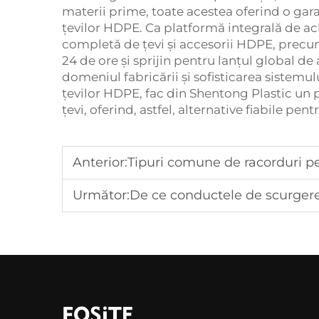
materii prime, toate acestea oferind o gar
țevilor HDPE. Ca platformă integrală de ac
completă de țevi și accesorii HDPE, precu
24 de ore și sprijin pentru lanțul global d
domeniul fabricării și sofisticarea sistemul
țevilor HDPE, fac din Shentong Plastic un 
țevi, oferind, astfel, alternative fiabile pe
Anterior:
Tipuri comune de racorduri pe
Următor:
De ce conductele de scurgere din 