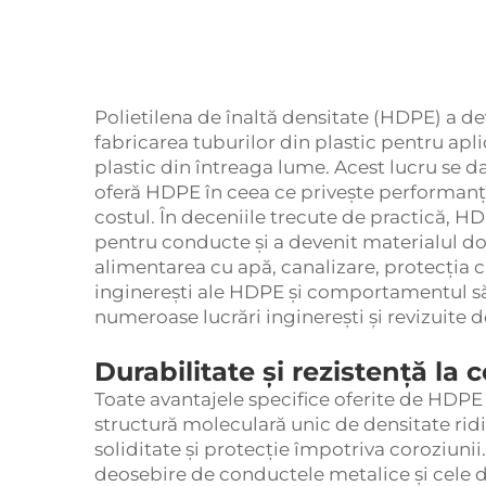
Polietilena de înaltă densitate (HDPE) a d
fabricarea tuburilor din plastic pentru aplic
plastic din întreaga lume. Acest lucru se d
oferă HDPE în ceea ce privește performanța
costul. În deceniile trecute de practică, 
pentru conducte și a devenit materialul dom
alimentarea cu apă, canalizare, protecția cab
inginerești ale HDPE și comportamentul să
numeroase lucrări inginerești și revizuite d
Durabilitate și rezistență la 
Toate avantajele specifice oferite de HDPE 
structură moleculară unic de densitate ridi
soliditate și protecție împotriva coroziunii
deosebire de conductele metalice și cele di