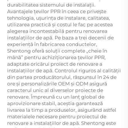
durabilitatea sistemului de instalații.
Avantajele țevilor PPR în ceea ce privește
tehnologia, ușurința de instalare, calitatea,
utilizarea practică și costul le fac pe acestea
alegerea incontestabilă pentru renovarea
instalațiilor de apă. Pe baza a trei decenii de
experiență în fabricarea conductelor,
Shentong oferă soluții complete „cheie în
mână” pentru achiziționarea țevilor PPR,
adaptate oricărui proiect de renovare a
instalațiilor de apă. Controlul riguros al calității
din partea producătorului, răspunsul în 24 de
ore și personalizările OEM și ODM asigură
caracterul unic al diverselor proiecte de
renovare. Împreună cu un lanț global de
aprovizionare stabil, aceștia garantează
livrarea la timp a produselor, asigurând astfel
materialele necesare pentru proiectul de
renovare a instalațiilor de apă. Shentong este