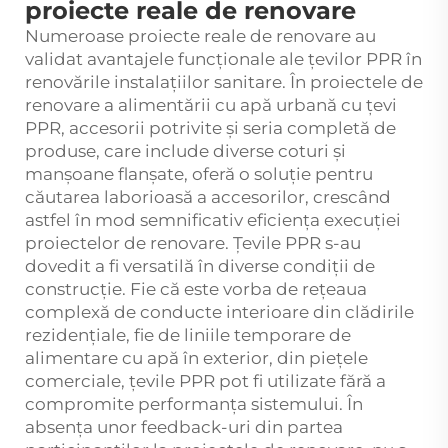
proiecte reale de renovare
Numeroase proiecte reale de renovare au
validat avantajele funcționale ale țevilor PPR în
renovările instalațiilor sanitare. În proiectele de
renovare a alimentării cu apă urbană cu țevi
PPR, accesorii potrivite și seria completă de
produse, care include diverse coturi și
manșoane flanșate, oferă o soluție pentru
căutarea laborioasă a accesorilor, crescând
astfel în mod semnificativ eficiența execuției
proiectelor de renovare. Țevile PPR s-au
dovedit a fi versatilă în diverse condiții de
construcție. Fie că este vorba de rețeaua
complexă de conducte interioare din clădirile
rezidențiale, fie de liniile temporare de
alimentare cu apă în exterior, din piețele
comerciale, țevile PPR pot fi utilizate fără a
compromite performanța sistemului. În
absența unor feedback-uri din partea