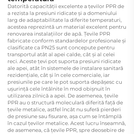
Datorită capacității excelente a țevilor PPR de
a rezista la presiuni ridicate și a domeniului
larg de adaptabilitate la diferite temperaturi,
acestea reprezintă un material excelent pentru
renovarea instalațiilor de apă. Țevile PPR
fabricate conform standardelor profesionale și
clasificate ca PN25 sunt concepute pentru
transportul atât al apei calde, cât și al celei
reci. Aceste țevi pot suporta presiuni ridicate
ale apei, atât în sistemele de instalare sanitară
rezidențiale, cât și în cele comerciale, iar
presiunile pe care le pot suporta depășesc cu
ușurință cele întâlnite în mod obișnuit în
utilizarea zilnică a apei. De asemenea, țevile
PPR au o structură moleculară diferită față de
țevile metalice, astfel încât nu suferă pierderi
de presiune sau fisurare, așa cum se întâmplă
în cazul țevilor metalice. Acest lucru înseamnă,
de asemenea, că țevile PPR, spre deosebire de