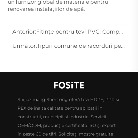
un furnizor global de materiale pentru
renovarea instalațiilor de apă.
Anterior:
Fitințe pentru țevi PVC: Compatibile cu mai multe tipuri de țevi
Următor:
Tipuri comune de racorduri pentru conducte HDPE și aplicațiile lor
Shijiazhuang Shentong oferă țevi HDPE, PPR și
PEX de înaltă calitate pentru aplicații în
construcții, municipii și industrie. Servicii
OEM/ODM, producție certificată ISO și export
în peste 60 de țări. Solicitați mostre gratuite