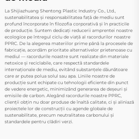
La Shijiazhuang Shentong Plastic Industry Co., Ltd.,
sustenabilitatea și responsabilitatea față de mediu sunt
profund încorporate în filozofia corporativă și în practicile
de producție. Suntem dedicați reducerii amprentei noastre
ecologice pe întregul ciclu de viață al racordurilor noastre
PPRC. De la alegerea materiilor prime până la procesele de
fabricație, acordăm prioritate alternativelor prietenoase cu
mediul — racordurile noastre sunt realizate din materiale
netoxice și reciclabile, care respectă standardele
internaționale de mediu, evitând substanțele dăunătoare
care ar putea polua solul sau apa. Liniile noastre de
producție sunt echipate cu tehnologii eficiente din punct
de vedere energetic, minimizând generarea de deșeuri și
emisiile de carbon. Alegând racordurile noastre PPRC,
clienții obțin nu doar produse de înaltă calitate, ci și aliniază
proiectele lor de construcții cu agende globale de
sustenabilitate, precum neutralitatea carbonului și
standardele pentru clădiri verzi.