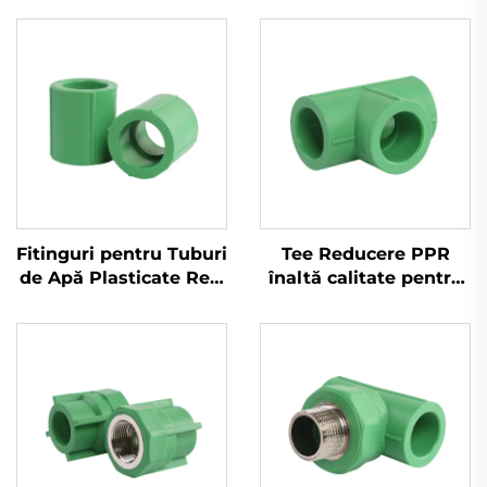
Fitinguri pentru Tuburi
Tee Reducere PPR
de Apă Plasticate Reci
înaltă calitate pentru
și Călduți, Mufă PPR
Apă Rece și Caldă