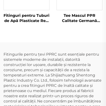
Fitinguri pentru Tuburi
Tee Mascul PPR
de Apă Plasticate Reci
Calitate Germană
și Călduți, Adaptor
pentru Apă Rece și
Feminin PPR
Caldă
Fitingurile pentru țevi PPRC sunt esențiale pentru
sistemele moderne de instalații, datorită
construcției lor ușoare, durabile și rezistente la
coroziune, precum și capacității de a rezista la
temperaturi extreme. La Shijiazhuang Shentong
Plastic Industry Co. Ltd., folosim tehnologii avansate
pentru a crea fitinguri PPRC de înaltă calitate și
prietenoase cu mediul. Fiecare produs al fabricii
noastre este realizat printr-un proces riguros de
control al calității. Ne concentrăm pe îmbunătățirea