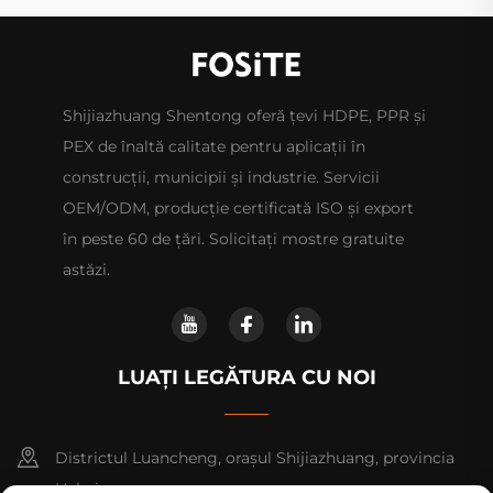
Shijiazhuang Shentong oferă țevi HDPE, PPR și
PEX de înaltă calitate pentru aplicații în
construcții, municipii și industrie. Servicii
OEM/ODM, producție certificată ISO și export
în peste 60 de țări. Solicitați mostre gratuite
astăzi.
LUAȚI LEGĂTURA CU NOI
Districtul Luancheng, orașul Shijiazhuang, provincia
Hebei.