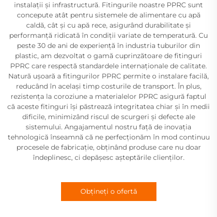
instalații și infrastructură. Fitingurile noastre PPRC sunt
concepute atât pentru sistemele de alimentare cu apă
caldă, cât și cu apă rece, asigurând durabilitate și
performanță ridicată în condiții variate de temperatură. Cu
peste 30 de ani de experiență în industria tuburilor din
plastic, am dezvoltat o gamă cuprinzătoare de fitinguri
PPRC care respectă standardele internaționale de calitate.
Natură ușoară a fitingurilor PPRC permite o instalare facilă,
reducând în același timp costurile de transport. În plus,
rezistența la coroziune a materialelor PPRC asigură faptul
că aceste fitinguri își păstrează integritatea chiar și în medii
dificile, minimizând riscul de scurgeri și defecte ale
sistemului. Angajamentul nostru față de inovația
tehnologică înseamnă că ne perfecționăm în mod continuu
procesele de fabricație, obținând produse care nu doar
îndeplinesc, ci depășesc așteptările clienților.
Obțineți o ofertă