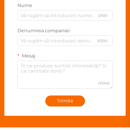
Nume
0/100
Denumirea companiei
0/200
Mesaj
0/1000
Trimite