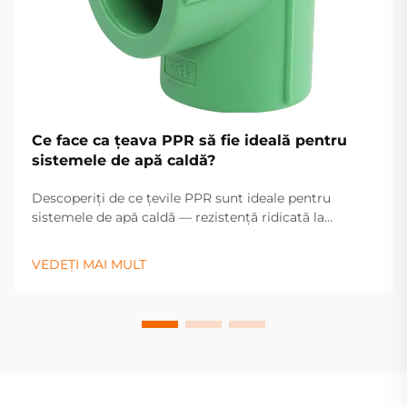
Ce face ca țeava PPR să fie ideală pentru
sistemele de apă caldă?
Descoperiți de ce țevile PPR sunt ideale pentru
sistemele de apă caldă — rezistență ridicată la
căldură, durabilitate și întreținere redusă asigură o
performanță fiabilă. Aflați mai multe.
VEDEȚI MAI MULT