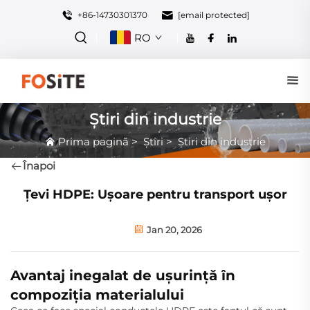
+86-14730301370
[email protected]
RO
Știri din industrie
Prima pagină
>
Știri
>
Știri din industrie
Înapoi
Țevi HDPE: Ușoare pentru transport ușor
Jan 20, 2026
Avantaj inegalat de ușurință în
compoziția materialului