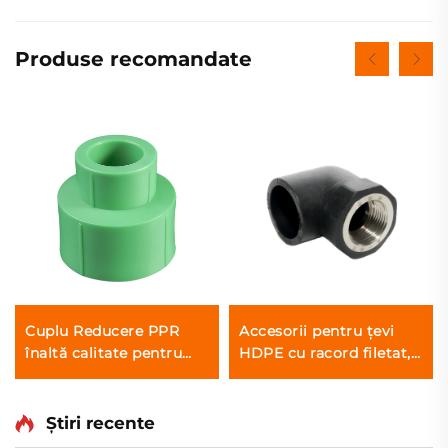
Produse recomandate
Cuplu Reducere PPR
Accesorii pentru țevi
înaltă calitate pentru
HDPE cu racord filetat,
Apă Rece și Caldă
cot feminin de 90 de
grade pentru alimentare
cu apă
Știri recente