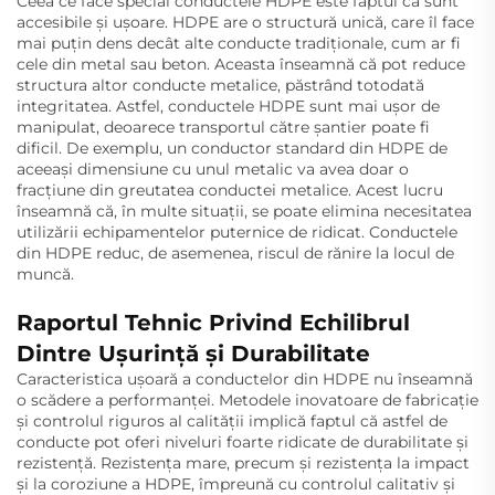
Ceea ce face special conductele HDPE este faptul că sunt
accesibile și ușoare. HDPE are o structură unică, care îl face
mai puțin dens decât alte conducte tradiționale, cum ar fi
cele din metal sau beton. Aceasta înseamnă că pot reduce
structura altor conducte metalice, păstrând totodată
integritatea. Astfel, conductele HDPE sunt mai ușor de
manipulat, deoarece transportul către șantier poate fi
dificil. De exemplu, un conductor standard din HDPE de
aceeași dimensiune cu unul metalic va avea doar o
fracțiune din greutatea conductei metalice. Acest lucru
înseamnă că, în multe situații, se poate elimina necesitatea
utilizării echipamentelor puternice de ridicat. Conductele
din HDPE reduc, de asemenea, riscul de rănire la locul de
muncă.
Raportul Tehnic Privind Echilibrul
Dintre Ușurință și Durabilitate
Caracteristica ușoară a conductelor din HDPE nu înseamnă
o scădere a performanței. Metodele inovatoare de fabricație
și controlul riguros al calității implică faptul că astfel de
conducte pot oferi niveluri foarte ridicate de durabilitate și
rezistență. Rezistența mare, precum și rezistența la impact
și la coroziune a HDPE, împreună cu controlul calitativ și