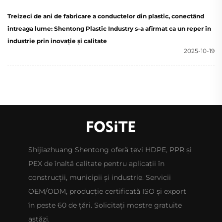
Treizeci de ani de fabricare a conductelor din plastic, conectând
întreaga lume: Shentong Plastic Industry s-a afirmat ca un reper în
industrie prin inovație și calitate
2025-10-19
Shijiazhuang Shentong oferă țevi HDPE, PPR și
PEX de înaltă calitate pentru aplicații în
construcții, municipii și industrie. Servicii
OEM/ODM, producție certificată ISO și export
în peste 60 de țări. Solicitați mostre gratuite
astăzi.