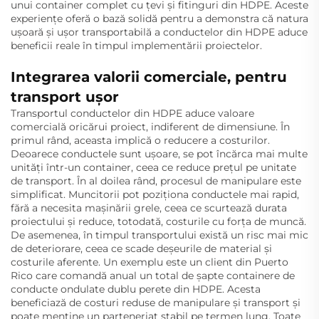
unui container complet cu țevi și fitinguri din HDPE. Aceste
experiențe oferă o bază solidă pentru a demonstra că natura
ușoară și ușor transportabilă a conductelor din HDPE aduce
beneficii reale în timpul implementării proiectelor.
Integrarea valorii comerciale, pentru
transport ușor
Transportul conductelor din HDPE aduce valoare
comercială oricărui proiect, indiferent de dimensiune. În
primul rând, aceasta implică o reducere a costurilor.
Deoarece conductele sunt ușoare, se pot încărca mai multe
unități într-un container, ceea ce reduce prețul pe unitate
de transport. În al doilea rând, procesul de manipulare este
simplificat. Muncitorii pot poziționa conductele mai rapid,
fără a necesita mașinării grele, ceea ce scurtează durata
proiectului și reduce, totodată, costurile cu forța de muncă.
De asemenea, în timpul transportului există un risc mai mic
de deteriorare, ceea ce scade deșeurile de material și
costurile aferente. Un exemplu este un client din Puerto
Rico care comandă anual un total de șapte containere de
conducte ondulate dublu perete din HDPE. Acesta
beneficiază de costuri reduse de manipulare și transport și
poate menține un parteneriat stabil pe termen lung. Toate