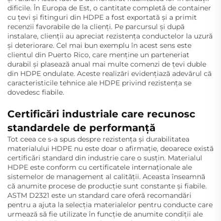
dificile. În Europa de Est, o cantitate completă de container
cu țevi și fitinguri din HDPE a fost exportată și a primit
recenzii favorabile de la clienți. Pe parcursul și după
instalare, clienții au apreciat rezistența conductelor la uzură
și deteriorare. Cel mai bun exemplu în acest sens este
clientul din Puerto Rico, care menține un parteneriat
durabil și plasează anual mai multe comenzi de țevi duble
din HDPE ondulate. Aceste realizări evidențiază adevărul că
caracteristicile tehnice ale HDPE privind rezistența se
dovedesc fiabile.
Certificări industriale care recunosc
standardele de performanță
Tot ceea ce s-a spus despre rezistența și durabilitatea
materialului HDPE nu este doar o afirmație, deoarece există
certificări standard din industrie care o susțin. Materialul
HDPE este conform cu certificatele internaționale ale
sistemelor de management al calității. Aceasta înseamnă
că anumite procese de producție sunt constante și fiabile.
ASTM D2321 este un standard care oferă recomandări
pentru a ajuta la selecția materialelor pentru conducte care
urmează să fie utilizate în funcție de anumite condiții ale