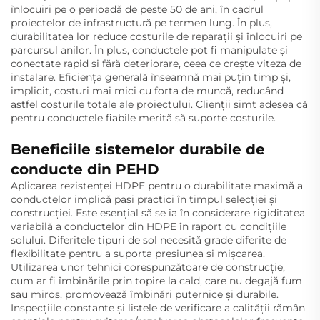
înlocuiri pe o perioadă de peste 50 de ani, în cadrul
proiectelor de infrastructură pe termen lung. În plus,
durabilitatea lor reduce costurile de reparații și înlocuiri pe
parcursul anilor. În plus, conductele pot fi manipulate și
conectate rapid și fără deteriorare, ceea ce crește viteza de
instalare. Eficiența generală înseamnă mai puțin timp și,
implicit, costuri mai mici cu forța de muncă, reducând
astfel costurile totale ale proiectului. Clienții simt adesea că
pentru conductele fiabile merită să suporte costurile.
Beneficiile sistemelor durabile de
conducte din PEHD
Aplicarea rezistenței HDPE pentru o durabilitate maximă a
conductelor implică pași practici în timpul selecției și
construcției. Este esențial să se ia în considerare rigiditatea
variabilă a conductelor din HDPE în raport cu condițiile
solului. Diferitele tipuri de sol necesită grade diferite de
flexibilitate pentru a suporta presiunea și mișcarea.
Utilizarea unor tehnici corespunzătoare de construcție,
cum ar fi îmbinările prin topire la cald, care nu degajă fum
sau miros, promovează îmbinări puternice și durabile.
Inspecțiile constante și listele de verificare a calității rămân