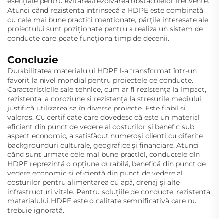
esențiale pentru evitarea/rezolvarea obstacolelor frecvente.
Atunci când rezistența intrinsecă a HDPE este combinată
cu cele mai bune practici menționate, părțile interesate ale
proiectului sunt poziționate pentru a realiza un sistem de
conducte care poate funcționa timp de decenii.
Concluzie
Durabilitatea materialului HDPE l-a transformat într-un
favorit la nivel mondial pentru proiectele de conducte.
Caracteristicile sale tehnice, cum ar fi rezistența la impact,
rezistența la coroziune și rezistența la stresurile mediului,
justifică utilizarea sa în diverse proiecte. Este fiabil și
valoros. Cu certificate care dovedesc că este un material
eficient din punct de vedere al costurilor și benefic sub
aspect economic, a satisfăcut numeroși clienți cu diferite
backgrounduri culturale, geografice și financiare. Atunci
când sunt urmate cele mai bune practici, conductele din
HDPE reprezintă o opțiune durabilă, benefică din punct de
vedere economic și eficientă din punct de vedere al
costurilor pentru alimentarea cu apă, drenaj și alte
infrastructuri vitale. Pentru soluțiile de conducte, rezistența
materialului HDPE este o calitate semnificativă care nu
trebuie ignorată.