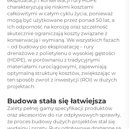
eksploatacji i konserwacji rury HDPE
charakteryzują się niskimi kosztami
całkowitymi w całym cyklu życia, ponieważ
mogą być użytkowane przez ponad 50 lat, a
ich odporność na korozję oraz szczelność
skutecznie ograniczają koszty związane z
konserwacją i wymianą. We wszystkich fazach
– od budowy po eksploatację – rury
drenażowe z polietylenu o wysokiej gęstości
(HDPE), w porównaniu z tradycyjnymi
materiałami rurociągowymi, zapewniają
optymalną strukturę kosztów, zwiększając w
ten sposób zwrot z inwestycji (ROI) w dużych
projektach.
Budowa stała się łatwiejsza
Zalety pełnej gamy specyfikacji produktów
oraz akcesoriów do rur odpływowych sprawiły,
że proces budowy dużych projektów stał się
wydajny i prosty. Rury odpływowe dostępne są