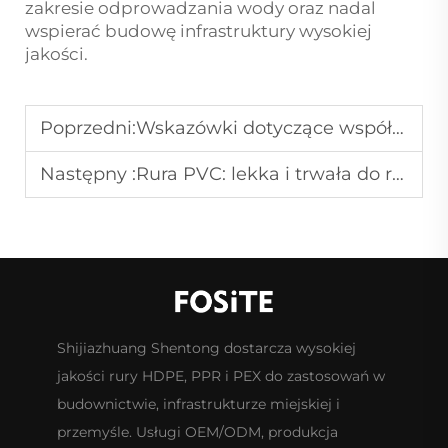
zakresie odprowadzania wody oraz nadal
wspierać budowę infrastruktury wysokiej
jakości.
Poprzedni:
Wskazówki dotyczące współpracy z producentami rur plastikowych w projektach
Następny :
Rura PVC: lekka i trwała do różnych zastosowań
Shijiazhuang Shentong dostarcza wysokiej
jakości rury HDPE, PPR i PEX do zastosowań w
budownictwie, infrastrukturze miejskiej i
przemyśle. Usługi OEM/ODM, produkcja