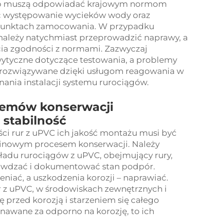
prób muszą odpowiadać krajowym normom
 występowanie wycieków wody oraz
i punktach zamocowania. W przypadku
leży natychmiast przeprowadzić naprawy, a
ęcia zgodności z normami. Zazwyczaj
wytyczne dotyczące testowania, a problemy
rozwiązywane dzięki usługom reagowania w
ania instalacji systemu rurociągów.
temów konserwacji
 stabilność
ści rur z uPVC ich jakość montażu musi być
inowym procesem konserwacji. Należy
ładu rurociągów z uPVC, obejmujący rury,
prawdzać i dokumentować stan podpór.
niać, a uszkodzenia korozji – naprawiać.
r z uPVC, w środowiskach zewnętrznych i
przed korozją i starzeniem się całego
znawane za odporno na korozję, to ich