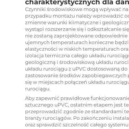
charakterystycznych dla da
Czynniki środowiskowe mogą wpływać na st
przypadku montażu należy wprowadzić o
zmienne warunki klimatyczne i geologicz
wystąpi rozszerzanie się i odkształcanie s
nie zostaną zaprojektowane odpowiednie l
ujemnych temperaturach konieczne będzie
elastyczności w niskich temperaturach or
izolacja termiczna całego układu rurociąg
geologiczną i środowiskową układu ruroc
układu rurociągu z uPVC dostosowaną do
zastosowanie środków zapobiegawczych pr
się w miejscach połączeń układu rurociągu
rurociągu.
Aby zapewnić prawidłowe funkcjonowani
sztucznego uPVC, ostatnim etapem jest tes
przeprowadzić zgodnie ze standardami tes
branży rurociągów. Po zakończeniu instal
oraz sprawdzić szczelność całego system