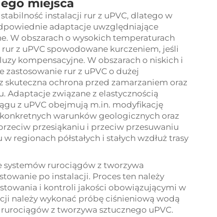
nego miejsca
abilność instalacji rur z uPVC, dlatego w
dpowiednie adaptacje uwzględniające
ne. W obszarach o wysokich temperaturach
ię rur z uPVC spowodowane kurczeniem, jeśli
uzy kompensacyjne. W obszarach o niskich i
 zastosowanie rur z uPVC o dużej
az skuteczna ochrona przed zamarzaniem oraz
u. Adaptacje związane z elastycznością
iągu z uPVC obejmują m.in. modyfikację
 konkretnych warunków geologicznych oraz
zeciw przesiąkaniu i przeciw przesuwaniu
 w regionach półstałych i stałych wzdłuż trasy
e systemów rurociągów z tworzywa
towanie po instalacji. Proces ten należy
towania i kontroli jakości obowiązującymi w
acji należy wykonać próbę ciśnieniową wodą
u rurociągów z tworzywa sztucznego uPVC.