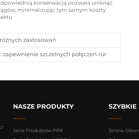
 odpowiednią konserwacją pozwala uniknąć
iągów, minimalizując tym samym koszty
jektu.
o różnych zastosowań
 zapewnienie szczelnych połączeń rur
NASZE PRODUKTY
SZYBKIE 
ci
Seria Produktów PPR
Strona Głów