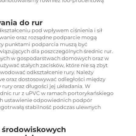
i odnotowaliśmy również 100-procentową
ania do rur
kształceniu pod wpływem ciśnienia i sił
cowanie oraz rozsądne podparcie mogą
dzy punktami podparcia muszą być
iązujących dla poszczególnych średnic rur.
anych w gospodarstwach domowych oraz w
używać stałych zacisków, które nie są zbyt
owodować odkształcenie rury. Należy
 oraz dostosowywać odległości między
ury oraz długości jej układania. W
dnic rur z uPVC w ramach portorykańskiego
ch ustawienie odpowiednich podpór
gotrwałą stabilność podczas ulewnych
 środowiskowych