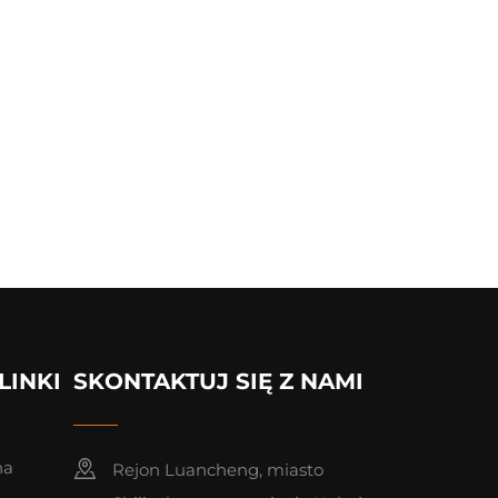
LINKI
SKONTAKTUJ SIĘ Z NAMI
na
Rejon Luancheng, miasto