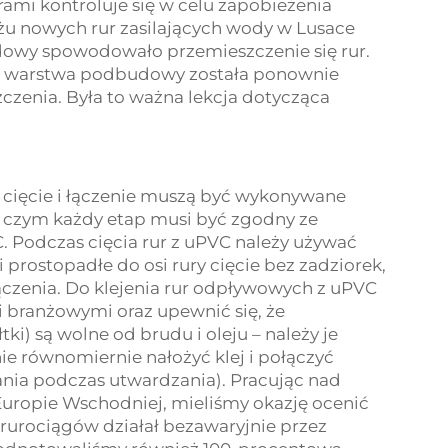
mi kontroluje się w celu zapobieżenia
żu nowych rur zasilających wody w Lusace
owy spowodowało przemieszczenie się rur.
a warstwa podbudowy została ponownie
zenia. Była to ważna lekcja dotycząca
C cięcie i łączenie muszą być wykonywane
y czym każdy etap musi być zgodny ze
C. Podczas cięcia rur z uPVC należy używać
i prostopadłe do osi rury cięcie bez zadziorek,
czenia. Do klejenia rur odpływowych z uPVC
i branżowymi oraz upewnić się, że
tki) są wolne od brudu i oleju – należy je
ie równomiernie nałożyć klej i połączyć
nia podczas utwardzania). Pracując nad
uropie Wschodniej, mieliśmy okazję ocenić
m rurociągów działał bezawaryjnie przez