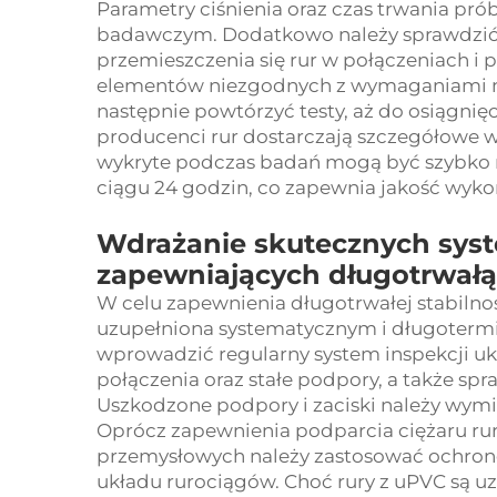
Parametry ciśnienia oraz czas trwania 
badawczym. Dodatkowo należy sprawdzić
przemieszczenia się rur w połączeniach 
elementów niezgodnych z wymaganiami na
następnie powtórzyć testy, aż do osiągni
producenci rur dostarczają szczegółowe 
wykryte podczas badań mogą być szybko 
ciągu 24 godzin, co zapewnia jakość wykon
Wdrażanie skutecznych sys
zapewniających długotrwałą
W celu zapewnienia długotrwałej stabilno
uzupełniona systematycznym i długoterm
wprowadzić regularny system inspekcji uk
połączenia oraz stałe podpory, a także s
Uszkodzone podpory i zaciski należy wymie
Oprócz zapewnienia podparcia ciężaru ru
przemysłowych należy zastosować ochronę 
układu rurociągów. Choć rury z uPVC są u