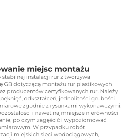
owanie miejsc montażu
tabilnej instalacji rur z tworzywa
ę GB dotyczącą montażu rur plastikowych
zez producentów certyfikowanych rur. Należy
pęknięć, odkształceń, jednolitości grubości
 wymiarowe zgodnie z rysunkami wykonawczymi.
ozostałości i nawet najmniejsze nierówności
erenie, po czym zagęścić i wypoziomować
omiarowym. W przypadku robót
izacji miejskich sieci wodociągowych,