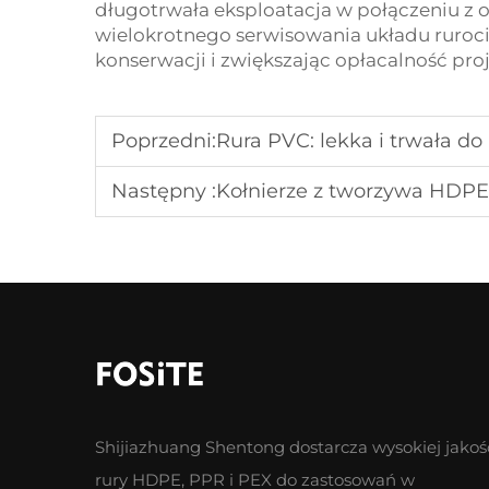
długotrwała eksploatacja w połączeniu z
wielokrotnego serwisowania układu ruroc
konserwacji i zwiększając opłacalność pro
Poprzedni:
Rura PVC: lekka i trwała d
Następny :
Kołnierze z tworzywa HDPE:
Shijiazhuang Shentong dostarcza wysokiej jakoś
rury HDPE, PPR i PEX do zastosowań w