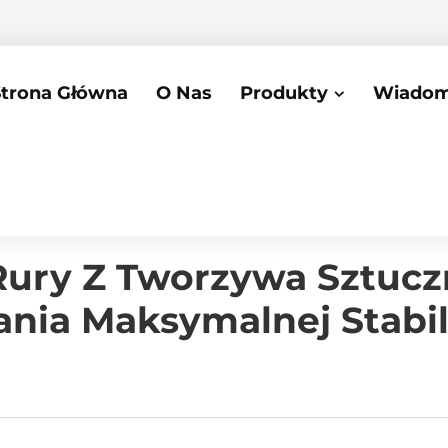
Strona Główna
O Nas
Produkty
Wiadom
 Rury Z Tworzywa Sztuc
nia Maksymalnej Stabi