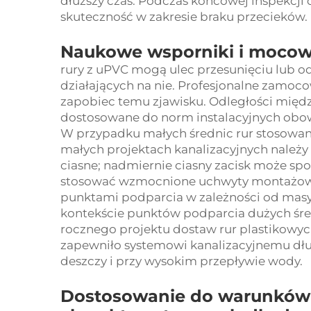
dłuższy czas. Podczas końcowej inspekcj
skuteczność w zakresie braku przecieków.
Naukowe wsporniki i mocow
rury z uPVC mogą ulec przesunięciu lub od
działających na nie. Profesjonalne zamo
zapobiec temu zjawisku. Odległości mię
dostosowane do norm instalacyjnych obow
W przypadku małych średnic rur stosow
małych projektach kanalizacyjnych należy 
ciasne; nadmiernie ciasny zacisk może sp
stosować wzmocnione uchwyty montażowe
punktami podparcia w zależności od masy r
kontekście punktów podparcia dużych śre
rocznego projektu dostaw rur plastikowy
zapewniło systemowi kanalizacyjnemu dłu
deszczy i przy wysokim przepływie wody.
Dostosowanie do warunków