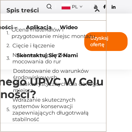
PL
Spis treści
ości
Aplikacja
Wideo
Ocena materiałów i
przygotowanie miejsc montażu
Uzyskaj
ofertę
Cięcie i łączenie
Naukowe wsporniki i
Skontaktuj Się Z Nami
mocowania do rur
Dostosowanie do warunków
środowiskowych
znego UPVC W Celu
charakterystycznych dla danego
miejsca
lności?
Wdrażanie skutecznych
systemów konserwacji
zapewniających długotrwałą
stabilność