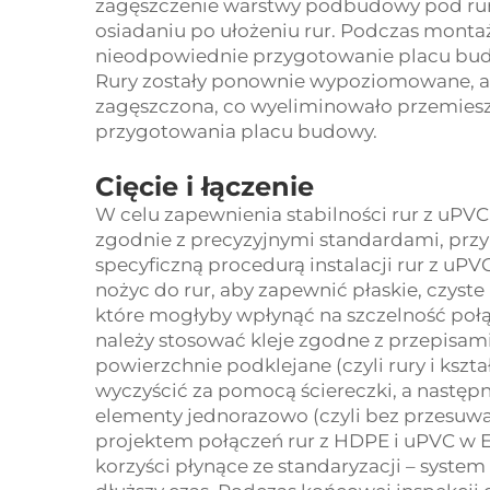
zagęszczenie warstwy podbudowy pod rura
osiadaniu po ułożeniu rur. Podczas monta
nieodpowiednie przygotowanie placu bud
Rury zostały ponownie wypoziomowane, 
zagęszczona, co wyeliminowało przemieszc
przygotowania placu budowy.
Cięcie i łączenie
W celu zapewnienia stabilności rur z uPV
zgodnie z precyzyjnymi standardami, prz
specyficzną procedurą instalacji rur z uPV
nożyc do rur, aby zapewnić płaskie, czyste 
które mogłyby wpłynąć na szczelność połą
należy stosować kleje zgodne z przepisam
powierzchnie podklejane (czyli rury i kształ
wyczyścić za pomocą ściereczki, a następn
elementy jednorazowo (czyli bez przesuwa
projektem połączeń rur z HDPE i uPVC w E
korzyści płynące ze standaryzacji – syste