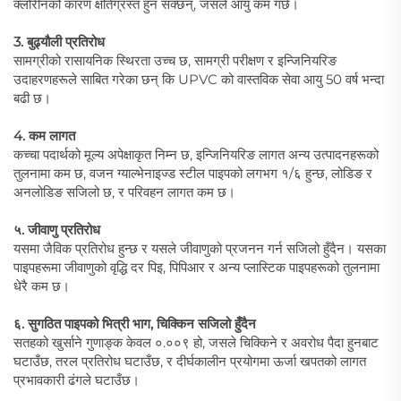
क्लोरीनको कारण क्षतिग्रस्त हुन सक्छन्, जसले आयु कम गर्छ।
3. बुढ्यौली प्रतिरोध
सामग्रीको रासायनिक स्थिरता उच्च छ, सामग्री परीक्षण र इन्जिनियरिङ
उदाहरणहरूले साबित गरेका छन् कि UPVC को वास्तविक सेवा आयु 50 वर्ष भन्दा
बढी छ।
4. कम लागत
कच्चा पदार्थको मूल्य अपेक्षाकृत निम्न छ, इन्जिनियरिङ लागत अन्य उत्पादनहरूको
तुलनामा कम छ, वजन ग्याल्भेनाइज्ड स्टील पाइपको लगभग १/६ हुन्छ, लोडिङ र
अनलोडिङ सजिलो छ, र परिवहन लागत कम छ।
५. जीवाणु प्रतिरोध
यसमा जैविक प्रतिरोध हुन्छ र यसले जीवाणुको प्रजनन गर्न सजिलो हुँदैन। यसका
पाइपहरूमा जीवाणुको वृद्धि दर पिइ, पिपिआर र अन्य प्लास्टिक पाइपहरूको तुलनामा
धेरै कम छ।
६. सुगठित पाइपको भित्री भाग, चिक्किन सजिलो हुँदैन
सतहको खुर्साने गुणाङ्क केवल ०.००९ हो, जसले चिक्किने र अवरोध पैदा हुनबाट
घटाउँछ, तरल प्रतिरोध घटाउँछ, र दीर्घकालीन प्रयोगमा ऊर्जा खपतको लागत
प्रभावकारी ढंगले घटाउँछ।