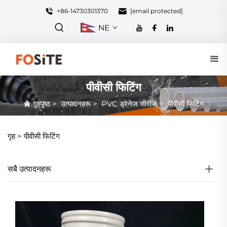
+86-14730301370
[email protected]
NE
पीवीसी फिटिंग
गृहपृष्ठ
>
उत्पादनहरू
>
PVC ड्रेनेज सीरीज
>
पीवीसी फिटिंग
गृह >
पीवीसी फिटिंग
सबै उत्पादनहरू