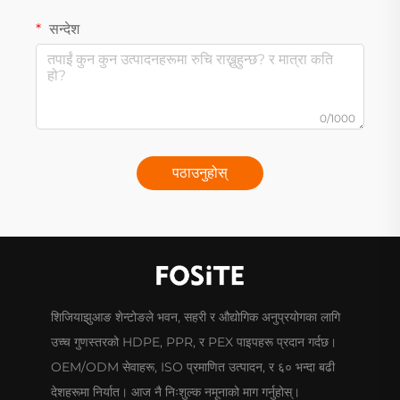
सन्देश
0/1000
पठाउनुहोस्
शिजियाझुआङ शेन्टोङले भवन, सहरी र औद्योगिक अनुप्रयोगका लागि
उच्च गुणस्तरको HDPE, PPR, र PEX पाइपहरू प्रदान गर्दछ।
OEM/ODM सेवाहरू, ISO प्रमाणित उत्पादन, र ६० भन्दा बढी
देशहरूमा निर्यात। आज नै निःशुल्क नमूनाको माग गर्नुहोस्।