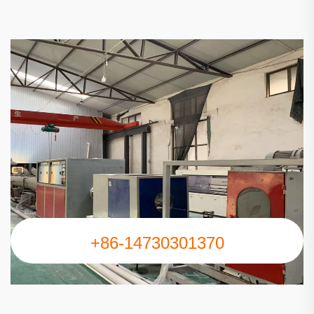
+86-14730301370