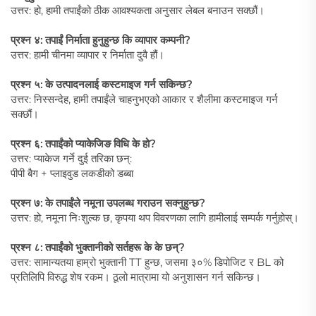
उत्तर: हो, हामी तपाईंको ठीक आवश्यकता अनुसार लेबल बनाउन सक्छौं।
प्रश्न ४: तपाईं निर्माता हुनुहुन्छ कि व्यापार कम्पनी?
उत्तर: हामी चीनमा व्यापार र निर्माता दुवै हौं।
प्रश्न ५: के उत्पादनलाई कस्टमाइज गर्न सकिन्छ?
उत्तर: निस्सन्देह, हामी तपाईंले चाहनुभएको आकार र शैलीमा कस्टमाइज गर्न
सक्छौं।
प्रश्न ६: तपाईंको प्याकेजिङ विधि के हो?
उत्तर: प्याकेज गर्ने दुई तरिका छन्:
पीपी बैग + प्लाइवुड लकडीको डब्बा
प्रश्न ७: के तपाईंले नमूना उपलब्ध गराउन सक्नुहुन्छ?
उत्तर: हो, नमूना निःशुल्क छ, कृपया थप विवरणका लागि हामीलाई सम्पर्क गर्नुहोस्।
प्रश्न ८: तपाईंको भुक्तानीको सर्तहरू के के छन्?
उत्तर: सामान्यतया हाम्रो भुक्तानी TT हुन्छ, जसमा ३०% डिपोजिट र BL को
प्रतिलिपि विरुद्ध शेष रकम। ठूलो मात्रामा यो अनुशासन गर्न सकिन्छ।