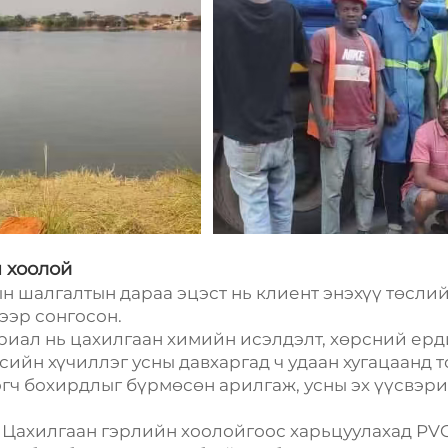
 хоолой
н шалгалтын дараа эцэст нь клиент энэхүү төслий
ээр сонгосон.
териал нь цахилгаан химийн исэлдэлт, хөрсний е
сийн хүчиллэг усны давхаргад ч удаан хугацаанд 
огч бохирдлыг бүрмөсөн арилгаж, усны эх үүсвэр
р: Цахилгаан гэрлийн хоолойгоос харьцуулахад PV