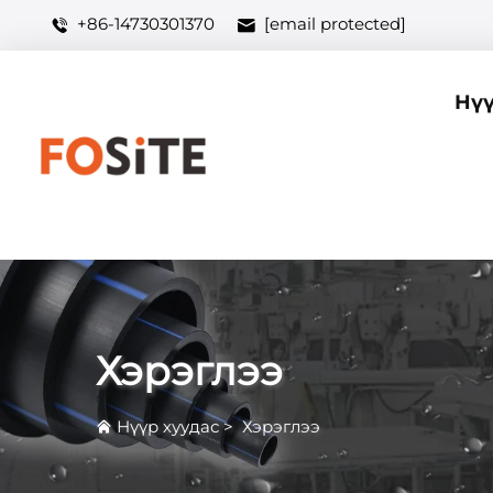
+86-14730301370
[email protected]
Нүү
Хэрэглээ
Нүүр хуудас
>
Хэрэглээ