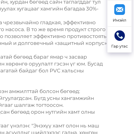
йн, хурдан бөгөөд сайн таглагддаг тул
уулах хугацааг хамгийн багадаа 30%-
Имэйл
а чрезвычайно гладкая, эффективно
 насоса. В то же время продукт строго
то позволяет эффективно противостоять
чный и долговечный «защитный корпус»
Гар утас
аатай бөгөөд бараг ямар ч засвар
н хөрөнгө оруулалт гэсэн үг юм. Бусад
агатай байдаг бол PVC хальсны
рэн амжилттай болсон бөгөөд:
айгуулагдсан. Бүгд усны хангамжийн
йгааг шалгаж тогтоосон.
дсан бөгөөд орон нутгийн хамт олны
аг үнэлэн: "Энэхүү хамт олон нь маш
н асуудлыг шийдэхээс гадна, хөнгөн