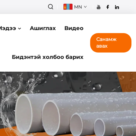
MN
Мэдээ
Ашиглах
Видео
Санамж
авах
Бидэнтэй холбоо барих