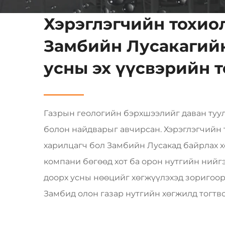
Хэрэглэгчийн тохио
Замбийн Лусакагийн
усны эх үүсвэрийн 
Газрын геологийн бэрхшээлийг даван туу
болон найдварыг авчирсан. Хэрэглэгчийн 
харилцагч бол Замбийн Лусакад байрлах 
компани бөгөөд хот ба орон нутгийн нийг
доорх усны нөөцийг хөгжүүлэхэд зоригоор
Замбид олон газар нутгийн хөгжилд тогтво
боломж чухал байдаг бөгөөд мэргэжлийн 