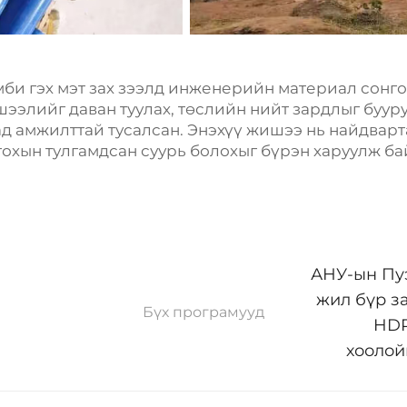
мби гэх мэт зах зээлд инженерийн материал сонго
ээлийг даван туулах, төслийн нийт зардлыг бууру
д амжилттай тусалсан. Энэхүү жишээ нь найдварт
гохын тулгамдсан суурь болохыг бүрэн харуулж ба
АНУ-ын Пу
жил бүр з
Бүх програмууд
HDP
хоолой