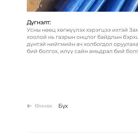
Дүгнэлт:
Усны нөөц хөгжүүлэх хэрэгцээ ихтэй За
хоолой нь газрын онцлог байдлын бэрхш
дүнтэй нийгмийн ач холбогдол оруулаха
бий болгох, илүү сайн амьдрал бий бол
Бүх
Өмнөх