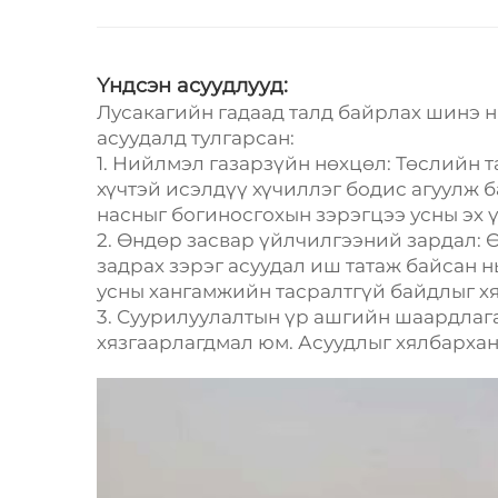
өндөр чанартай материал нь төслийн амж
гүйцэтгэдэг.
Үндсэн асуудлууд:
Лусакагийн гадаад талд байрлах шинэ н
асуудалд тулгарсан:
1. Нийлмэл газарзүйн нөхцөл: Төслийн т
хүчтэй исэлдүү хүчиллэг бодис агуулж б
насныг богиносгохын зэрэгцээ усны эх
2. Өндөр засвар үйлчилгээний зардал: 
задрах зэрэг асуудал иш татаж байсан 
усны хангамжийн тасралтгүй байдлыг хя
3. Суурилуулалтын үр ашгийн шаардлага:
хязгаарлагдмал юм. Асуудлыг хялбархан