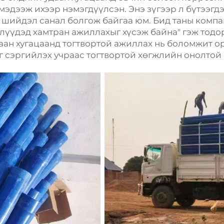
мэдээж ихээр нэмэгдүүлсэн. Энэ зүгээр л бүтээгд
й шийдэл санал болгож байгаа юм. Бид таны комп
лүүдэд хамтран ажиллахыг хүсэж байна" гэж тодо
даан хугацаанд тогтвортой ажиллах нь боломжит о
г сэргийлэх учраас тогтвортой хөгжлийн онолтой