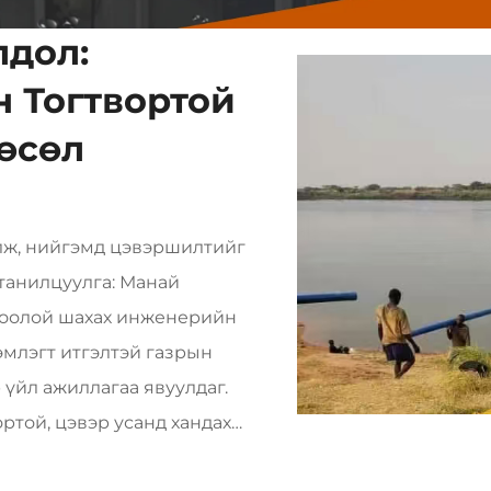
лдол:
 Тогтвортой
төсөл
лж, нийгэмд цэвэршилтийг
танилцуулга: Манай
хоолой шахах инженерийн
эмлэгт итгэлтэй газрын
 үйл ажиллагаа явуулдаг.
ртой, цэвэр усанд хандах
шахах технологи болон