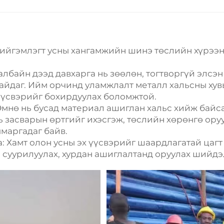
илтанд үндсэн үүрэг
ийгэмлэгт усны хангамжийн шинэ төслийн хүрээнд
албайн дээд давхарга нь зөөлөн, тогтворгүй элсэн
айдаг. Ийм орчинд уламжлалт металл хальсны хувь
 үүсвэрийг бохирдуулах боломжтой.
Өмнө нь бусад материал ашиглан хальс хийж байса
нь засварын өртгийг ихэсгэж, төслийн хөрөнгө ор
маргадаг байв.
 Хамт олон усны эх үүсвэрийг шаардлагатай цагт 
 суурилуулах, хурдан ашиглалтанд оруулах шийдэ