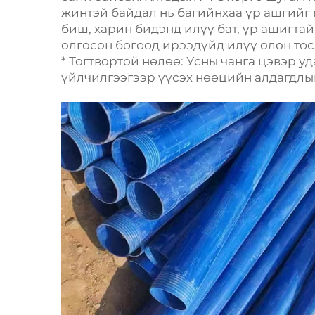
жинтэй байдал нь багийнхаа үр ашгийг 
биш, харин бидэнд илүү бат, үр ашигта
олгосон бөгөөд ирээдүйд илүү олон төс
* Тогтвортой нөлөө: Усны чанга цэвэр у
үйлчилгээгээр үүсэх нөөцийн алдагдлы