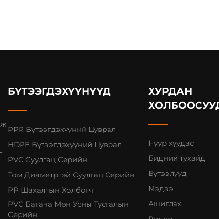
БҮТЭЭГДЭХҮҮНҮҮД
ХУРДАН
ХОЛБООСУУ
аж
PPR Бүтээгдэхүүний Цуврал
Нүүр хуудас
HDPE Бүтээгдэхүүний Цуврал
г
Бидний тухайд
PVC Суулгац Серийн
Бүтээлүүд
Том Диаметртэй Суулгац Серийн
Мэдээ
PP Шахалтын Холбогч
Ашиглах
PVC Багана Мөн Усны Тусгалын
Серийн
Видео