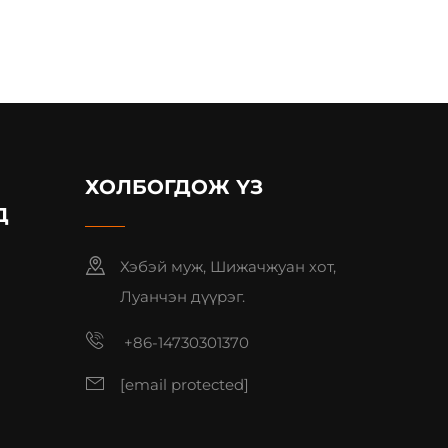
ХОЛБОГДОЖ ҮЗ
Д
Хэбэй муж, Шижачжуан хот,
Луанчэн дүүрэг.
+86-14730301370
[email protected]