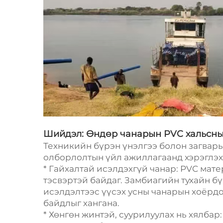
Шийдэл: Өндөр чанарын PVC хальсны
Техникийн бүрэн үнэлгээ болон загвары
олборлолтын үйл ажиллагаанд хэрэглэх
* Гайхалтай исэлдэхгүй чанар: PVC ма
тэсвэртэй байдаг. Замбиагийн тухайн бү
исэлдэлтээс үүсэх усны чанарын хоёрд
байдлыг хангана.
* Хөнгөн жинтэй, суурилуулах нь хялба