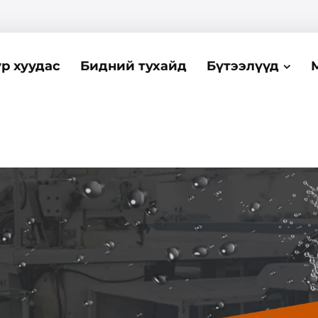
р хуудас
Бидний тухайд
Бүтээлүүд