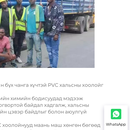
н бүх чанга хүчтэй PVC хальсны хоолойг
рдийн химийн бодисуудад мэдээж
тогвортой байдал хадгалж, хальсны
ийн цэвэр байдлыг болон аюулгүй
WhatsApp
C хоолойнууд маань маш хөнгөн бөгөөд