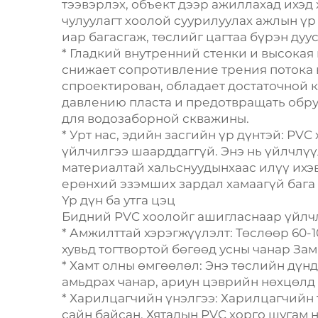
тээвэрлэх, объект дээр ажиллахад ихэд 
чулуулагт хоолой суурилуулах ажлын үр
иар багасгаж, төслийг цагтаа бүрэн дуус
* Гладкий внутренний стенки и высокая
снижает сопротивление трения потока в
спроектирован, обладает достаточной 
давлению пласта и предотвращать обр
для водозаборной скважины.
* Урт нас, эдийн засгийн үр дүнтэй: PVC
үйлчилгээ шаарддаггүй. Энэ нь үйлчлүүл
материалтай хальснуудынхаас илүү ихэв
ерөнхий эзэмших зардал хамаагүй бага 
Үр дүн ба утга цэц
Бидний PVC хоолойг ашигласнаар үйлчл
* Амжилттай хэрэгжүүлэлт: Төслөөр 60-1
хувьд тогтвортой бөгөөд усны чанар За
* Хамт олны өмгөөлөл: Энэ төслийн дүнд
амьдрах чанар, ариун цэврийн нөхцөлд
* Харилцагчийн үнэлгээ: Харилцагчийн 
сайн байсан. Хятадын PVC хорго шугам 