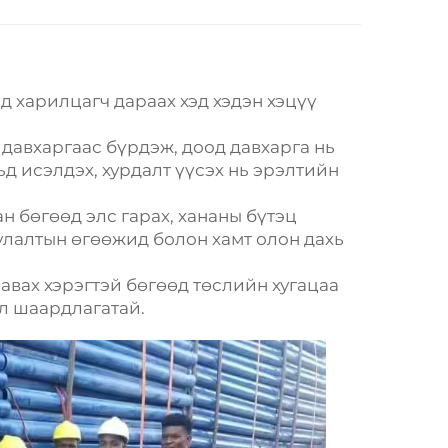
 харилцагч дараах хэд хэдэн хэцүү
 давхаргаас бүрдэж, доод давхарга нь
д исэлдэх, хурдалт үүсэх нь эрэлтийн
н бөгөөд элс гарах, хананы бүтэц
уулалтын өгөөжид болон хамт олон дахь
авах хэрэгтэй бөгөөд төслийн хугацаа
л шаардлагатай.