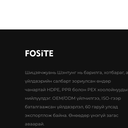
Шицзячжуань Шэнтунг нь барилга, хотбараг, 
үйлдвэрийн салбарт зориулсан өндөр
чанартай HDPE, PPR болон PEX хоолойнууды
нийлүүлдэг. OEM/ODM үйлчилгээ, ISO-гээр
баталгаажсан үйлдвэрлэл, 60 гаруй улсад
экспортлож байна. Өнөөдөр үнэгүй загас
аваарай.