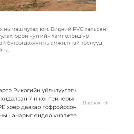
х нь маш чухал юм. Бидний PVC хальсан
улах, орон нутгийн хамт олонд үр
ай бүтээгдэхүүн нь амжилттай төслүүд
йна.
эрто Рикогийн үйлчлүүлэгч
ахидалсан 7-н контейнерын
Дараах
E хоёр давхар гофройрсон
ны чанарыг өндөр үнэлжээ