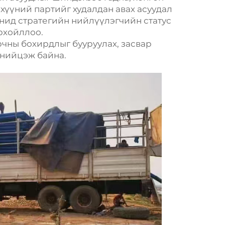
эхүүний партийг худалдан авах асуудал
анид стратегийн нийлүүлэгчийн статус
рхойллоо.
рчны бохирдлыг бууруулах, засвар
 нийцэж байна.