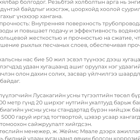
хялбар болгодог. Резьбтэй холболтын арга нь энги
 дүнтэй байдлыг ихэсгэж, цоорхойд хоолой суурил
гахыг үнэхээр хангана.
 прочность: Внутренняя поверхность трубопровод
оды и повышает подачу и эффективность водяного
кольцевой жесткостью и прочностью на сжатие, ч
ушение рыхлых песчаных слоев, обеспечивая про
 хальсны нас бие 50 жил эсвэл түүнээс дээш хугац
эгчдэд удаан хугацаанд ашиг оруулах нэг удаагий
члэн олон дахин солих, засвар үйлчилгээ шаардл
байдаг.
үүлэгчийн Лусакагийн усны түгээлтийн төсөл бү
00 метр гүнд 20 ширхэг нутгийн ухалтууд барьж б
мбиагийн унсны усны стандартад бүрэн нийцэж ба
 5000 гаруй иргэд тогтвортой, цэвэр усаар хангаг
 томоохон сайжруулалт хийгдсэн.
төслийн менежер, ж. Жеймс Мвале дээрх ажиллага
нь бидний удаан хугацаанд өвчин болсон коррозий