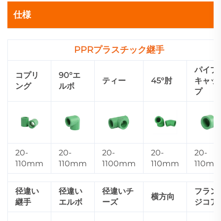
仕様
PPRプラスチック継手
パイプ
コプリ
90°エ
ティー
45°肘
キャッ
ング
ルボ
プ
20-
20-
20-
20-
20-
110mm
110mm
1100mm
110mm
110m
径違い
径違い
径違いチ
フラン
横方向
継手
エルボ
ーズ
ジコア