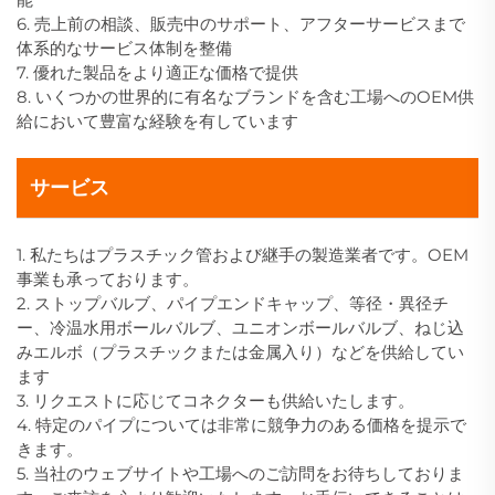
6. 売上前の相談、販売中のサポート、アフターサービスまで
体系的なサービス体制を整備
7. 優れた製品をより適正な価格で提供
8. いくつかの世界的に有名なブランドを含む工場へのOEM供
給において豊富な経験を有しています
サービス
1. 私たちはプラスチック管および継手の製造業者です。OEM
事業も承っております。
2. ストップバルブ、パイプエンドキャップ、等径・異径チ
ー、冷温水用ボールバルブ、ユニオンボールバルブ、ねじ込
みエルボ（プラスチックまたは金属入り）などを供給してい
ます
3. リクエストに応じてコネクターも供給いたします。
4. 特定のパイプについては非常に競争力のある価格を提示で
きます。
5. 当社のウェブサイトや工場へのご訪問をお待ちしておりま