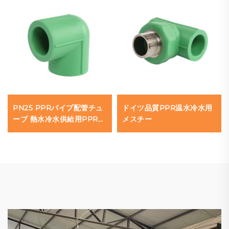
PN25 PPRパイプ配管チュ
ドイツ品質PPR温水冷水用
ーブ 熱水冷水供給用PPRパ
メスチー
イプ