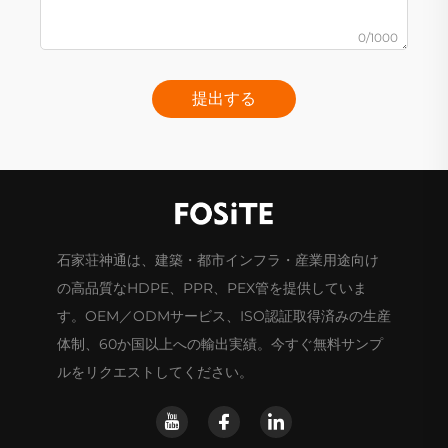
0/1000
提出する
石家荘神通は、建築・都市インフラ・産業用途向け
の高品質なHDPE、PPR、PEX管を提供していま
す。OEM／ODMサービス、ISO認証取得済みの生産
体制、60か国以上への輸出実績。今すぐ無料サンプ
ルをリクエストしてください。