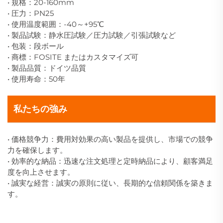
• 規格：20-160mm
• 圧力：PN25
• 使用温度範囲：-40～+95℃
• 製品試験：静水圧試験／圧力試験／引張試験など
• 包装：段ボール
• 商標：FOSITE またはカスタマイズ可
• 製品品質：ドイツ品質
• 使用寿命：50年
私たちの強み
• 価格競争力：費用対効果の高い製品を提供し、市場での競争
力を確保します。
• 効率的な納品：迅速な注文処理と定時納品により、顧客満足
度を向上させます。
• 誠実な経営：誠実の原則に従い、長期的な信頼関係を築きま
す。