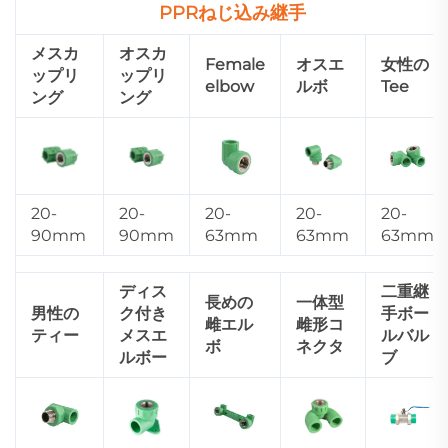
PPRねじ込み継手
メスカ
オスカ
Female
オスエ
女性の
ップリ
ップリ
elbow
ルボ
Tee
ング
ング
20-
20-
20-
20-
20-
90mm
90mm
63mm
63mm
63mm
ディス
二重継
長めの
一体型
男性の
ク付き
手ボー
雌エル
雌形コ
ティー
メスエ
ルバル
ボ
ネクタ
ルボー
ブ