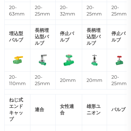
20-
20-
20-
20-
20-
63mm
25mm
32mm
25mm
25mm
長柄埋
長柄埋
埋込型
停止バ
停止バ
込型バ
込型バ
バルブ
ルブ
ルブ
ルブ
ルブ
20-
20-
20-
20mm
20mm
110mm
25mm
25mm
ねじ式
エンド
女性連
雄形ユ
連合
バルブ
キャッ
合
ニオン
プ