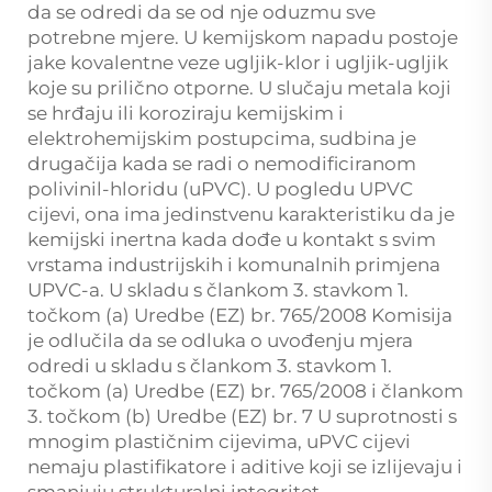
da se odredi da se od nje oduzmu sve
potrebne mjere. U kemijskom napadu postoje
jake kovalentne veze ugljik-klor i ugljik-ugljik
koje su prilično otporne. U slučaju metala koji
se hrđaju ili koroziraju kemijskim i
elektrohemijskim postupcima, sudbina je
drugačija kada se radi o nemodificiranom
polivinil-hloridu (uPVC). U pogledu UPVC
cijevi, ona ima jedinstvenu karakteristiku da je
kemijski inertna kada dođe u kontakt s svim
vrstama industrijskih i komunalnih primjena
UPVC-a. U skladu s člankom 3. stavkom 1.
točkom (a) Uredbe (EZ) br. 765/2008 Komisija
je odlučila da se odluka o uvođenju mjera
odredi u skladu s člankom 3. stavkom 1.
točkom (a) Uredbe (EZ) br. 765/2008 i člankom
3. točkom (b) Uredbe (EZ) br. 7 U suprotnosti s
mnogim plastičnim cijevima, uPVC cijevi
nemaju plastifikatore i aditive koji se izlijevaju i