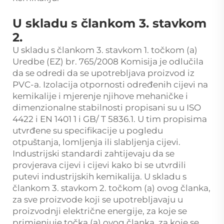
U skladu s člankom 3. stavkom
2.
U skladu s člankom 3. stavkom 1. točkom (a)
Uredbe (EZ) br. 765/2008 Komisija je odlučila
da se odredi da se upotrebljava proizvod iz
PVC-a. Izolacija otpornosti određenih cijevi na
kemikalije i mjerenje njihove mehaničke i
dimenzionalne stabilnosti propisani su u ISO
4422 i EN 1401 1 i GB/ T 5836.1. U tim propisima
utvrđene su specifikacije u pogledu
otpuštanja, lomljenja ili slabljenja cijevi.
Industrijski standardi zahtijevaju da se
provjerava cijevi i cijevi kako bi se utvrdili
putevi industrijskih kemikalija. U skladu s
člankom 3. stavkom 2. točkom (a) ovog članka,
za sve proizvode koji se upotrebljavaju u
proizvodnji električne energije, za koje se
primjenjuje točka (a) ovog članka, za koje se