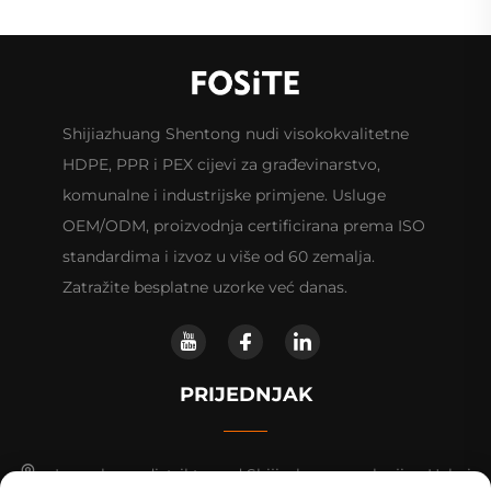
Shijiazhuang Shentong nudi visokokvalitetne
HDPE, PPR i PEX cijevi za građevinarstvo,
komunalne i industrijske primjene. Usluge
OEM/ODM, proizvodnja certificirana prema ISO
standardima i izvoz u više od 60 zemalja.
Zatražite besplatne uzorke već danas.
PRIJEDNJAK
Luancheng distrikt, grad Shijiazhuang, pokrajina Hebei.