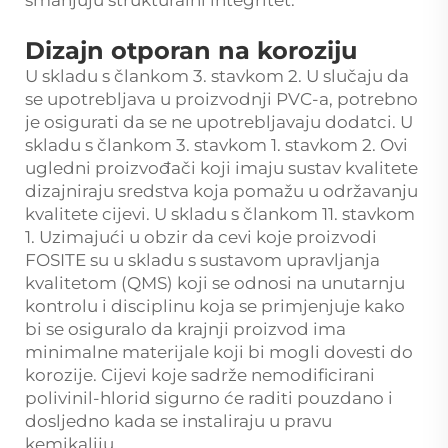
smanjuju strukturalni integritet.
Dizajn otporan na koroziju
U skladu s člankom 3. stavkom 2. U slučaju da
se upotrebljava u proizvodnji PVC-a, potrebno
je osigurati da se ne upotrebljavaju dodatci. U
skladu s člankom 3. stavkom 1. stavkom 2. Ovi
ugledni proizvođači koji imaju sustav kvalitete
dizajniraju sredstva koja pomažu u održavanju
kvalitete cijevi. U skladu s člankom 11. stavkom
1. Uzimajući u obzir da cevi koje proizvodi
FOSITE su u skladu s sustavom upravljanja
kvalitetom (QMS) koji se odnosi na unutarnju
kontrolu i disciplinu koja se primjenjuje kako
bi se osiguralo da krajnji proizvod ima
minimalne materijale koji bi mogli dovesti do
korozije. Cijevi koje sadrže nemodificirani
polivinil-hlorid sigurno će raditi pouzdano i
dosljedno kada se instaliraju u pravu
kemikaliju.