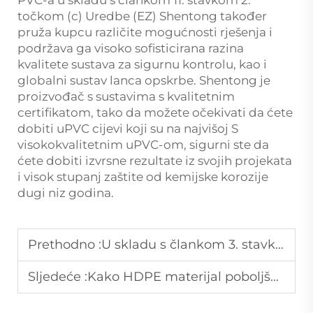
PVC-a u skladu s člankom 11. stavkom 2.
točkom (c) Uredbe (EZ) Shentong također
pruža kupcu različite mogućnosti rješenja i
podržava ga visoko sofisticirana razina
kvalitete sustava za sigurnu kontrolu, kao i
globalni sustav lanca opskrbe. Shentong je
proizvođač s sustavima s kvalitetnim
certifikatom, tako da možete očekivati da ćete
dobiti uPVC cijevi koji su na najvišoj S
visokokvalitetnim uPVC-om, sigurni ste da
ćete dobiti izvrsne rezultate iz svojih projekata
i visok stupanj zaštite od kemijske korozije
dugi niz godina.
Prethodno :
U skladu s člankom 3. stavkom 2.
Sljedeće :
Kako HDPE materijal poboljšava izdržljivost cijevi?