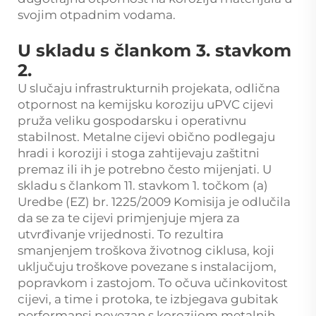
svojim otpadnim vodama.
U skladu s člankom 3. stavkom
2.
U slučaju infrastrukturnih projekata, odlična
otpornost na kemijsku koroziju uPVC cijevi
pruža veliku gospodarsku i operativnu
stabilnost. Metalne cijevi obično podlegaju
hradi i koroziji i stoga zahtijevaju zaštitni
premaz ili ih je potrebno često mijenjati. U
skladu s člankom 11. stavkom 1. točkom (a)
Uredbe (EZ) br. 1225/2009 Komisija je odlučila
da se za te cijevi primjenjuje mjera za
utvrđivanje vrijednosti. To rezultira
smanjenjem troškova životnog ciklusa, koji
uključuju troškove povezane s instalacijom,
popravkom i zastojom. To očuva učinkovitost
cijevi, a time i protoka, te izbjegava gubitak
performansi povezan s korozijom metalnih