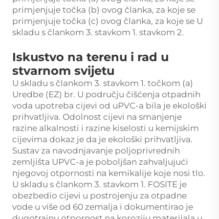
primjenjuje točka (b) ovog članka, za koje se
primjenjuje točka (c) ovog članka, za koje se U
skladu s člankom 3. stavkom 1. stavkom 2.
Iskustvo na terenu i rad u
stvarnom svijetu
U skladu s člankom 3. stavkom 1. točkom (a)
Uredbe (EZ) br. U području čišćenja otpadnih
voda upotreba cijevi od uPVC-a bila je ekološki
prihvatljiva. Odolnost cijevi na smanjenje
razine alkalnosti i razine kiselosti u kemijskim
cijevima dokaz je da je ekološki prihvatljiva.
Sustav za navodnjavanje poljoprivrednih
zemljišta UPVC-a je poboljšan zahvaljujući
njegovoj otpornosti na kemikalije koje nosi tlo.
U skladu s člankom 3. stavkom 1. FOSITE je
obezbedio cijevi u postrojenju za otpadne
vode u više od 60 zemalja i dokumentirao je
dugotrajnu otpornost na koroziju materijala u