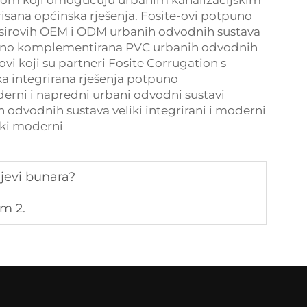
orom koji omogućuju urbanim kanalizacijskim
sana općinska rješenja. Fosite-ovi potpuno
ih sirovih OEM i ODM urbanih odvodnih sustava
tpuno komplementirana PVC urbanih odvodnih
ovi koji su partneri Fosite Corrugation s
 integrirana rješenja potpuno
erni i napredni urbani odvodni sustavi
 odvodnih sustava veliki integrirani i moderni
iki moderni
ijevi bunara?
m 2.