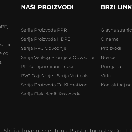
NAŠI PROIZVODI
BRZI LIN
DPE,
Serija Proizvoda PPR
Glavna strani
Serija Proizvoda HDPE
O nama
odnja
Serija PVC Odvodnje
Proizvodi
e od
Serija Velikog Promjera Odvodnje
Novice
s.
PP Komprimirani Pribor
Primjena
PVC Ovješenje I Serija Vodnjaka
Video
Serija Proizvoda Za Klimatizaciju
Kontaktiraj na
Serija Električnih Proizvoda
. Shijiazhuang Shentong Plastic Industry Co., L