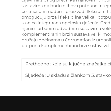
cijevima zidnog prečnika i njihovim prib
sustavima da budu njihova potpuno integri
certificirani moderni proizvodi fleksibiln
omogućuju brza i fleksibilna velika i po
stanica integrirana općinska rješenja. Grad
njenim urbanim odvodnim sustavima velika
komplementiranih brzih sustava veliki mod
pružaju općinama u Corrugation iz urbanih
potpuno komplementirani brzi sustavi vel
Prethodno :
Koje su ključne značajke c
Sljedeće :
U skladu s člankom 3. stavko