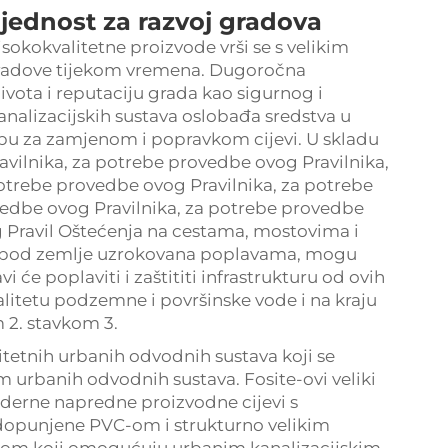
jednost za razvoj gradova
sokokvalitetne proizvode vrši se s velikim
gradove tijekom vremena. Dugoročna
ivota i reputaciju grada kao sigurnog i
analizacijskih sustava oslobađa sredstva u
bu za zamjenom i popravkom cijevi. U skladu
avilnika, za potrebe provedbe ovog Pravilnika,
otrebe provedbe ovog Pravilnika, za potrebe
vedbe ovog Pravilnika, za potrebe provedbe
 Pravil Oštećenja na cestama, mostovima i
 ispod zemlje uzrokovana poplavama, mogu
i će poplaviti i zaštititi infrastrukturu od ovih
valitetu podzemne i površinske vode i na kraju
m 2. stavkom 3.
itetnih urbanih odvodnih sustava koji se
m urbanih odvodnih sustava. Fosite-ovi veliki
moderne napredne proizvodne cijevi s
 dopunjene PVC-om i strukturno velikim