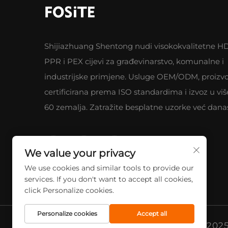
Shijiazhuang Shentong nudi visokokvalitetne H
PPR i PEX cijevi za građevinarstvo, komunalne i
industrijske primjene. Usluge OEM/ODM, proizv
certificirana prema ISO standardima i izvoz u viš
60 zemalja. Zatražite besplatne uzorke već dana
We value your privacy
We use cookies and similar tools to provide our
services. If you don't want to accept all cookies,
click Personalize cookies.
Personalize cookies
Accept all
Autorska prava © 2025