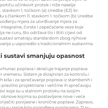
 potiču učinkovit protok i niže naselje
. stavkom 1. točkom (a) Uredbe (EZ) br.
adu s člankom 11. stavkom 1. točkom (b) Uredbe
uvođenju mjera za utvrđivanje mjera za
 integralne, čvrste i zapečaćene veze koje
ne curu, što održava tlo i štiti cijevi od
i sustavi smatraju standardom zbog njihove
avanja u usporedbi s tradicionalnim sustavima.
ki sustavi smanjuju opasnost
vrhunac poplava i skraćuje trajanje poplava
 vremenu. Sistem je dizajniran za kontrolu i
 kiša i za sprečavanje poplava iz stambenih i
pravilno projektirane i veličine ih sprečavaju
evi koje su u stalnom protoku na svojim
obnove kojima su postavljene nove i veće
priječiti povijesne i kronične poplave. Zapravo,
ja su ranije bila pogođena poplavama. Ti su