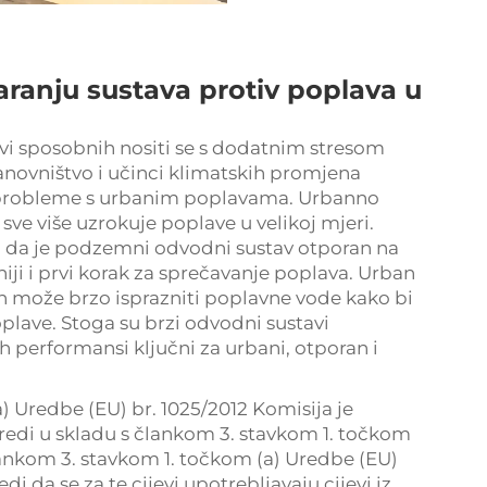
ranju sustava protiv poplava u
jevi sposobnih nositi se s dodatnim stresom
tanovništvo i učinci klimatskih promjena
e probleme s urbanim poplavama. Urbanno
ve više uzrokuje poplave u velikoj mjeri.
 su da je podzemni odvodni sustav otporan na
iji i prvi korak za sprečavanje poplava. Urban
ran može brzo isprazniti poplavne vode kako bi
plave. Stoga su brzi odvodni sustavi
h performansi ključni za urbani, otporan i
) Uredbe (EU) br. 1025/2012 Komisija je
redi u skladu s člankom 3. stavkom 1. točkom
člankom 3. stavkom 1. točkom (a) Uredbe (EU)
di da se za te cijevi upotrebljavaju cijevi iz