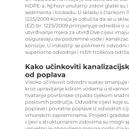
HDPE-a. Njihovi unutarnji zidovi glatki su i
sedimenta i blokadu. U skladu s člankom 11
1225/2009 Komisija je odlučila da se u skl
(EZ) br. 1225/2009 primjenjuje odredba o 
utvrđivanje mjera za utvrđ Ove cijevi imaju
osiguravaju da podzemne vode i kanalizacija 
korozije. U industriji se polimerni odvodn
superiorne odvodnje i nižih troškova održ
Kako učinkoviti kanalizacijs
od poplava
Visoko učinkovit odvodni sustav smanjuje 
kroz upravljanje kišnim vodama u stvarnom
hvatanje površinske otpada tijekom snažnih
poslovnih područja. Odvodne cijevi koje su 
poplave i povratne poplave iz odvodnih cij
vrhunskim zapreminama. Projekti gradske 
cijevi s strukturiranim zidovima su mogli s
uspješno je obnovljeno mnoga područja ko