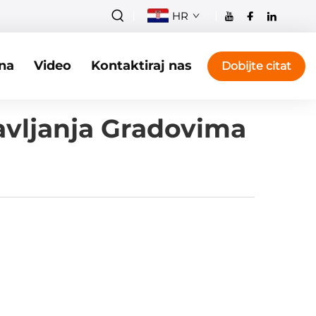
HR
na
Video
Kontaktiraj nas
Dobijte citat
avljanja Gradovima