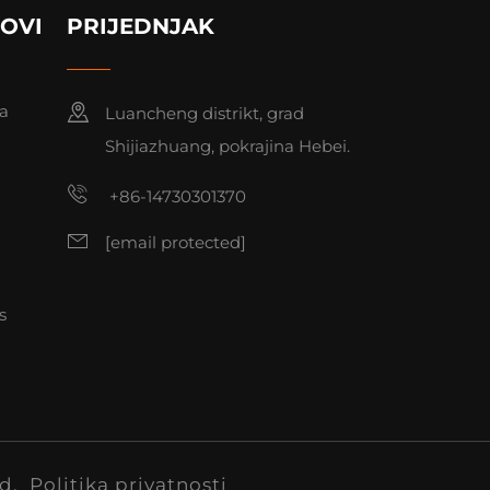
KOVI
PRIJEDNJAK
ca
Luancheng distrikt, grad
Shijiazhuang, pokrajina Hebei.
+86-14730301370
[email protected]
s
td.
Politika privatnosti