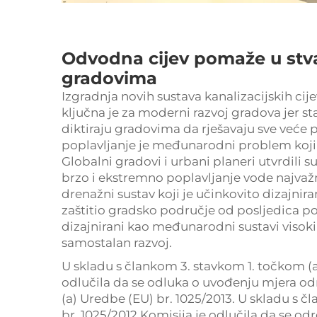
Odvodna cijev pomaže u stva
gradovima
Izgradnja novih sustava kanalizacijskih ci
ključna je za moderni razvoj gradova jer s
diktiraju gradovima da rješavaju sve već
poplavljanje je međunarodni problem koji s
Globalni gradovi i urbani planeri utvrdili
brzo i ekstremno poplavljanje vode najvažn
drenažni sustav koji je učinkovito dizajni
zaštitio gradsko područje od posljedica po
dizajnirani kao međunarodni sustavi visoki
samostalan razvoj.
U skladu s člankom 3. stavkom 1. točkom (a
odlučila da se odluka o uvođenju mjera od
(a) Uredbe (EU) br. 1025/2013. U skladu s 
br. 1025/2012 Komisija je odlučila da se odre