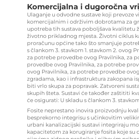
Komercijalna i dugoročna vri
Ulaganje u odvodne sustave koji prevoze vi
komercijalnim i održivim dobrotama za 
upotreba tih sustava poboljšava kvalitetu ž
životno prikladnog mjesta. Životni ciklus k
proračunu općine tako što smanjuje potre
s člankom 3. stavkom 1. stavkom 2. ovog Pr
za potrebe provedbe ovog Pravilnika, za p
provedbe ovog Pravilnika, za potrebe pro
ovog Pravilnika, za potrebe provedbe ovog
zgradama, kao i infrastruktura zakopana
biti vrlo skupa za popravak. Zatvoreni sustav
skupih šteta. Sustavi će također zaštititi k
će osigurati: U skladu s člankom 3. stavko
Fosite neprestano inovira proizvodnju kval
besprekorno integrisu s učinkovitim veliki
urbani kanalizacijski sustavi integriraju 
kapacitetom za korugiranje fosita koje su