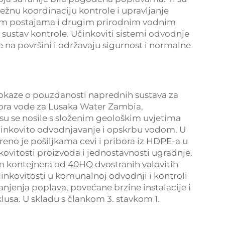
žnu koordinaciju kontrole i upravljanje
im postajama i drugim prirodnim vodnim
sustav kontrole. Učinkoviti sistemi odvodnje
na površini i održavaju sigurnost i normalne
dokaze o pouzdanosti naprednih sustava za
vora vode za Lusaka Water Zambia,
 su se nosile s složenim geološkim uvjetima
činkovito odvodnjavanje i opskrbu vodom. U
reno je pošiljkama cevi i pribora iz HDPE-a u
ovitosti proizvoda i jednostavnosti ugradnje.
m kontejnera od 40HQ dvostranih valovitih
inkovitosti u komunalnoj odvodnji i kontroli
anjenja poplava, povećane brzine instalacije i
lusa. U skladu s člankom 3. stavkom 1.