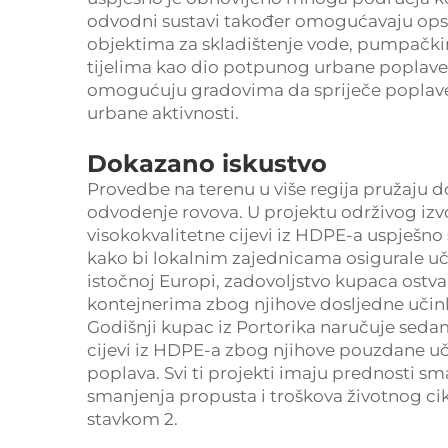
odvodni sustavi također omogućavaju opse
objektima za skladištenje vode, pumpačk
tijelima kao dio potpunog urbane poplave 
omogućuju gradovima da spriječe poplave 
urbane aktivnosti.
Dokazano iskustvo
Provedbe na terenu u više regija pružaju 
odvodenje rovova. U projektu održivog iz
visokokvalitetne cijevi iz HDPE-a uspješno
kako bi lokalnim zajednicama osigurale u
istočnoj Europi, zadovoljstvo kupaca ostva
kontejnerima zbog njihove dosljedne učink
Godišnji kupac iz Portorika naručuje seda
cijevi iz HDPE-a zbog njihove pouzdane uč
poplava. Svi ti projekti imaju prednosti sm
smanjenja propusta i troškova životnog cik
stavkom 2.