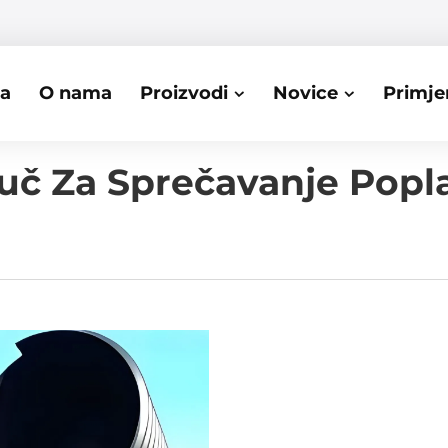
ca
O nama
Proizvodi
Novice
Primje
juč Za Sprečavanje Popl