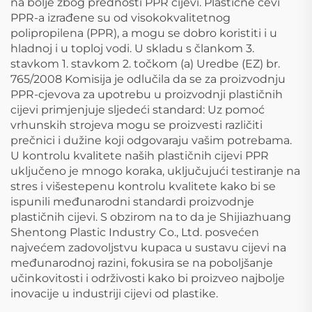
na bolje zbog prednosti PPR cijevi. Plastične cevi
PPR-a izrađene su od visokokvalitetnog
polipropilena (PPR), a mogu se dobro koristiti i u
hladnoj i u toploj vodi. U skladu s člankom 3.
stavkom 1. stavkom 2. točkom (a) Uredbe (EZ) br.
765/2008 Komisija je odlučila da se za proizvodnju
PPR-cjevova za upotrebu u proizvodnji plastičnih
cijevi primjenjuje sljedeći standard: Uz pomoć
vrhunskih strojeva mogu se proizvesti različiti
prečnici i dužine koji odgovaraju vašim potrebama.
U kontrolu kvalitete naših plastičnih cijevi PPR
uključeno je mnogo koraka, uključujući testiranje na
stres i višestepenu kontrolu kvalitete kako bi se
ispunili međunarodni standardi proizvodnje
plastičnih cijevi. S obzirom na to da je Shijiazhuang
Shentong Plastic Industry Co., Ltd. posvećen
najvećem zadovoljstvu kupaca u sustavu cijevi na
međunarodnoj razini, fokusira se na poboljšanje
učinkovitosti i održivosti kako bi proizveo najbolje
inovacije u industriji cijevi od plastike.