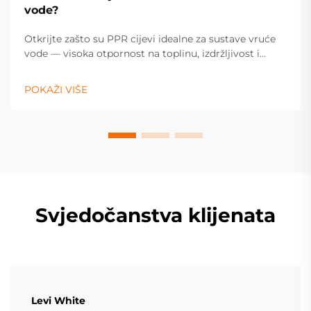
vode?
Otkrijte zašto su PPR cijevi idealne za sustave vruće
vode — visoka otpornost na toplinu, izdržljivost i
niska potreba za održavanjem osiguravaju pouzdan
rad. Saznajte više.
POKAŽI VIŠE
Svjedočanstva klijenata
Levi White