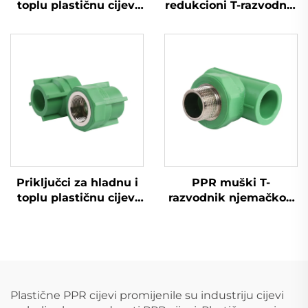
toplu plastičnu cijev,
redukcioni T-razvodnik
spojnica za PPR cijev
za hladnu i toplu vodu
Priključci za hladnu i
PPR muški T-
toplu plastičnu cijev,
razvodnik njemačkog
ženski adapter za PPR
kvaliteta za hladnu i
toplu vodu
Plastične PPR cijevi promijenile su industriju cijevi