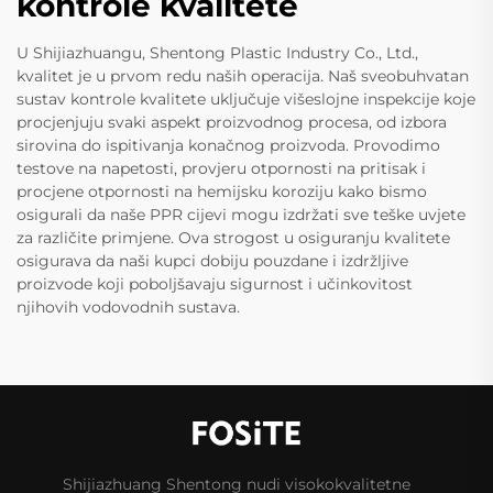
kontrole kvalitete
U Shijiazhuangu, Shentong Plastic Industry Co., Ltd.,
kvalitet je u prvom redu naših operacija. Naš sveobuhvatan
sustav kontrole kvalitete uključuje višeslojne inspekcije koje
procjenjuju svaki aspekt proizvodnog procesa, od izbora
sirovina do ispitivanja konačnog proizvoda. Provodimo
testove na napetosti, provjeru otpornosti na pritisak i
procjene otpornosti na hemijsku koroziju kako bismo
osigurali da naše PPR cijevi mogu izdržati sve teške uvjete
za različite primjene. Ova strogost u osiguranju kvalitete
osigurava da naši kupci dobiju pouzdane i izdržljive
proizvode koji poboljšavaju sigurnost i učinkovitost
njihovih vodovodnih sustava.
Shijiazhuang Shentong nudi visokokvalitetne