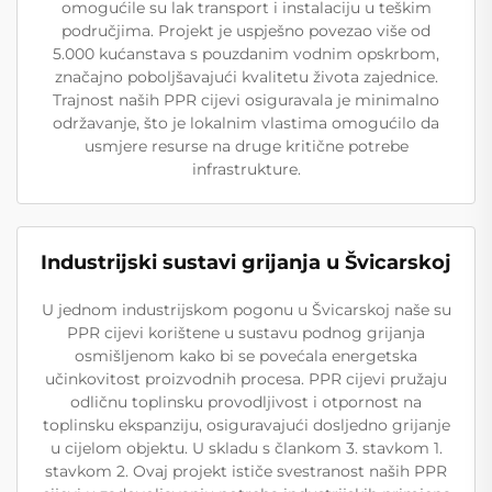
omogućile su lak transport i instalaciju u teškim
područjima. Projekt je uspješno povezao više od
5.000 kućanstava s pouzdanim vodnim opskrbom,
značajno poboljšavajući kvalitetu života zajednice.
Trajnost naših PPR cijevi osiguravala je minimalno
održavanje, što je lokalnim vlastima omogućilo da
usmjere resurse na druge kritične potrebe
infrastrukture.
Industrijski sustavi grijanja u Švicarskoj
U jednom industrijskom pogonu u Švicarskoj naše su
PPR cijevi korištene u sustavu podnog grijanja
osmišljenom kako bi se povećala energetska
učinkovitost proizvodnih procesa. PPR cijevi pružaju
odličnu toplinsku provodljivost i otpornost na
toplinsku ekspanziju, osiguravajući dosljedno grijanje
u cijelom objektu. U skladu s člankom 3. stavkom 1.
stavkom 2. Ovaj projekt ističe svestranost naših PPR