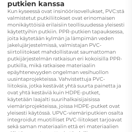
putkien kanssa
Kun kyseessä ovat insinöörisovellukset, PVC:stä
valmistetut putkiliitokset ovat erinomaisen
monikäyttöisiä erilaisiin teollisuudessa yleisesti
käytettyihin putkiin. PPR-putkien tapauksessa,
joita käytetään kylmän ja lämpimän veden
jakelujärjestelmissä, valmistajan PVC-
siirtoliitokset mahdollistavat saumattoman
putkijärjestelmän ratkaisun eri kokoisilla PPR-
putkilla, mikä ratkaisee materiaalin
epäyhtenevyyden ongelman vesihuollon
uusintaprojekteissa. Vahvistettuja PVC-
liitoksia, jotka kestävät yhtä suurta painetta ja
ovat yhtä kestäviä kuin HDPE-putket,
käytetään laajalti suurihalkaisijaisissa
viemäriprojekteissa, joissa HDPE-putket ovat
yleisesti käytössä. UPVC-viemäriputkien osalta
integroidut muotilliset PVC-liitokset tarjoavat
sekä saman materiaalin että eri materiaalien