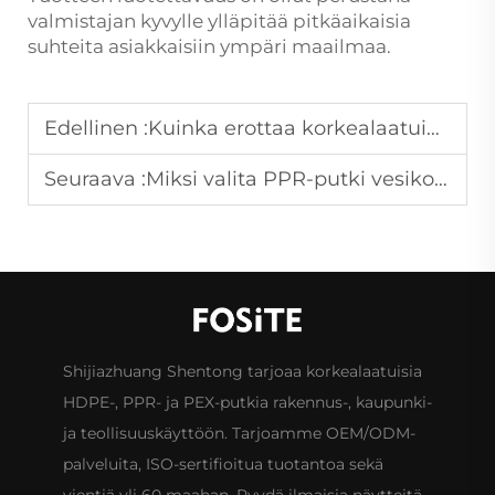
valmistajan kyvylle ylläpitää pitkäaikaisia
suhteita asiakkaisiin ympäri maailmaa.
Edellinen :
Kuinka erottaa korkealaatuinen ja alhaiselaatuinen HDPE-materiaali?
Seuraava :
Miksi valita PPR-putki vesikokoonpanojen uusimiseen?
Shijiazhuang Shentong tarjoaa korkealaatuisia
HDPE-, PPR- ja PEX-putkia rakennus-, kaupunki-
ja teollisuuskäyttöön. Tarjoamme OEM/ODM-
palveluita, ISO-sertifioitua tuotantoa sekä
vientiä yli 60 maahan. Pyydä ilmaisia näytteitä