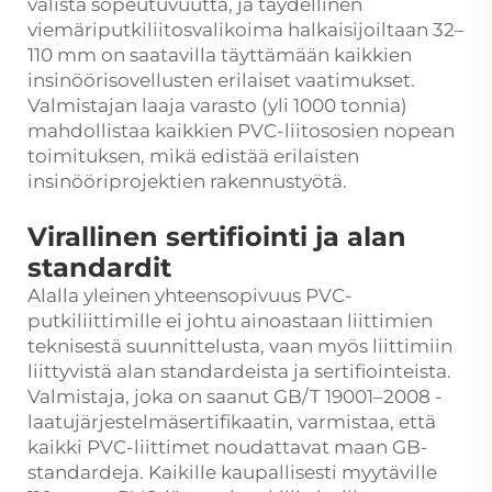
välistä sopeutuvuutta, ja täydellinen
viemäriputkiliitosvalikoima halkaisijoiltaan 32–
110 mm on saatavilla täyttämään kaikkien
insinöörisovellusten erilaiset vaatimukset.
Valmistajan laaja varasto (yli 1000 tonnia)
mahdollistaa kaikkien PVC-liitososien nopean
toimituksen, mikä edistää erilaisten
insinööriprojektien rakennustyötä.
Virallinen sertifiointi ja alan
standardit
Alalla yleinen yhteensopivuus PVC-
putkiliittimille ei johtu ainoastaan liittimien
teknisestä suunnittelusta, vaan myös liittimiin
liittyvistä alan standardeista ja sertifiointeista.
Valmistaja, joka on saanut GB/T 19001–2008 -
laatujärjestelmäsertifikaatin, varmistaa, että
kaikki PVC-liittimet noudattavat maan GB-
standardeja. Kaikille kaupallisesti myytäville