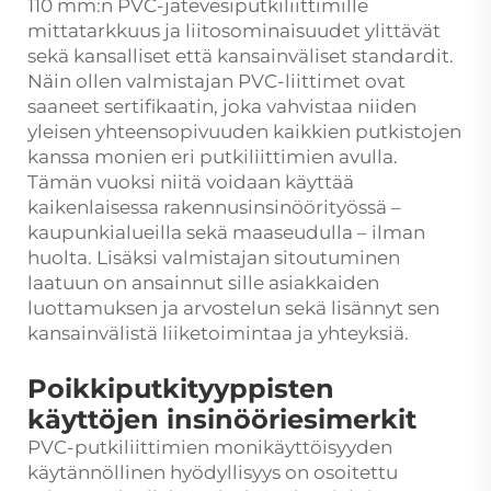
110 mm:n PVC-jätevesiputkiliittimille
mittatarkkuus ja liitosominaisuudet ylittävät
sekä kansalliset että kansainväliset standardit.
Näin ollen valmistajan PVC-liittimet ovat
saaneet sertifikaatin, joka vahvistaa niiden
yleisen yhteensopivuuden kaikkien putkistojen
kanssa monien eri putkiliittimien avulla.
Tämän vuoksi niitä voidaan käyttää
kaikenlaisessa rakennusinsinöörityössä –
kaupunkialueilla sekä maaseudulla – ilman
huolta. Lisäksi valmistajan sitoutuminen
laatuun on ansainnut sille asiakkaiden
luottamuksen ja arvostelun sekä lisännyt sen
kansainvälistä liiketoimintaa ja yhteyksiä.
Poikkiputkityyppisten
käyttöjen insinööriesimerkit
PVC-putkiliittimien monikäyttöisyyden
käytännöllinen hyödyllisyys on osoitettu