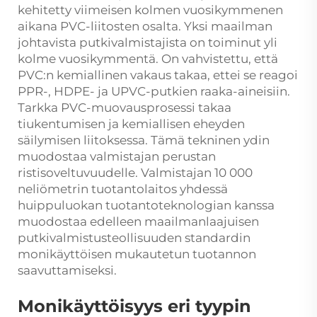
kehitetty viimeisen kolmen vuosikymmenen
aikana PVC-liitosten osalta. Yksi maailman
johtavista putkivalmistajista on toiminut yli
kolme vuosikymmentä. On vahvistettu, että
PVC:n kemiallinen vakaus takaa, ettei se reagoi
PPR-, HDPE- ja UPVC-putkien raaka-aineisiin.
Tarkka PVC-muovausprosessi takaa
tiukentumisen ja kemiallisen eheyden
säilymisen liitoksessa. Tämä tekninen ydin
muodostaa valmistajan perustan
ristisoveltuvuudelle. Valmistajan 10 000
neliömetrin tuotantolaitos yhdessä
huippuluokan tuotantoteknologian kanssa
muodostaa edelleen maailmanlaajuisen
putkivalmistusteollisuuden standardin
monikäyttöisen mukautetun tuotannon
saavuttamiseksi.
Monikäyttöisyys eri tyypin