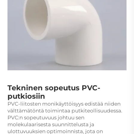
Tekninen sopeutus PVC-
putkiosiin
PVC-liitosten monikäyttöisyys edistää niiden
välttämätöntä toimintaa putkiteollisuudessa.
PVC:n sopeutuvuus johtuu sen
molekulaarisesta suunnittelusta ja
ulottuvuuksien optimoinnista, jota on