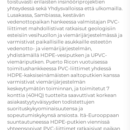
toistuvasti erilaisten insinööriprojektien
yhteydessä sekä Yhdysvalloissa että ulkomailla.
Lusakassa, Sambiassa, kestävän
vedenottopaikan hankeessa valmistajan PVC-
liittimet mahdollistivat ratkaisut geologisiin
esteisiin vesihuollon ja viemärijärjestelmässä ja
varmistivat paikallisille asukkaille esteetön
vedenotto- ja viemärijärjestelmän,
yhdistämällä HDPE-vesiputken ja UPVC-
viemäriputken. Puerto Ricon vuotuisessa
toimitushankkeessa PVC-liittimet yhdessä
HDPE-kaksiseinämäisten aaltoputkien kanssa
varmistivat viemärijärjestelmän
keskeytymätön toiminnan, ja toimitetut 7
konttia (40HQ) tuotteita saavuttivat korkean
asiakastyytyväisyyden todistettujen
suorituskykyominaisuutensa ja
sopeutumiskykynsä ansiosta. Itä-Eurooppaan
suuntautuneessa HDPE-putkien viennissä
yhteensopivat PVC-liittimet ratkaisivat paikan