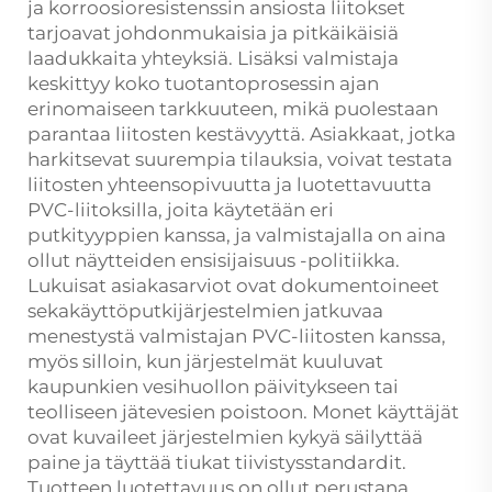
ja korroosioresistenssin ansiosta liitokset
tarjoavat johdonmukaisia ja pitkäikäisiä
laadukkaita yhteyksiä. Lisäksi valmistaja
keskittyy koko tuotantoprosessin ajan
erinomaiseen tarkkuuteen, mikä puolestaan
parantaa liitosten kestävyyttä. Asiakkaat, jotka
harkitsevat suurempia tilauksia, voivat testata
liitosten yhteensopivuutta ja luotettavuutta
PVC-liitoksilla, joita käytetään eri
putkityyppien kanssa, ja valmistajalla on aina
ollut näytteiden ensisijaisuus -politiikka.
Lukuisat asiakasarviot ovat dokumentoineet
sekakäyttöputkijärjestelmien jatkuvaa
menestystä valmistajan PVC-liitosten kanssa,
myös silloin, kun järjestelmät kuuluvat
kaupunkien vesihuollon päivitykseen tai
teolliseen jätevesien poistoon. Monet käyttäjät
ovat kuvaileet järjestelmien kykyä säilyttää
paine ja täyttää tiukat tiivistysstandardit.
Tuotteen luotettavuus on ollut perustana