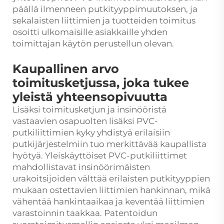
päällä ilmenneen putkityyppimuutoksen, ja
sekalaisten liittimien ja tuotteiden toimitus
osoitti ulkomaisille asiakkaille yhden
toimittajan käytön perustellun olevan.
Kaupallinen arvo
toimitusketjussa, joka tukee
yleistä yhteensopivuutta
Lisäksi toimitusketjun ja insinööristä
vastaavien osapuolten lisäksi PVC-
putkiliittimien kyky yhdistyä erilaisiin
putkijärjestelmiin tuo merkittävää kaupallista
hyötyä. Yleiskäyttöiset PVC-putkiliittimet
mahdollistavat insinöörimäisten
urakoitsijoiden välttää erilaisten putkityyppien
mukaan ostettavien liittimien hankinnan, mikä
vähentää hankintaaikaa ja keventää liittimien
varastoinnin taakkaa. Patentoidun