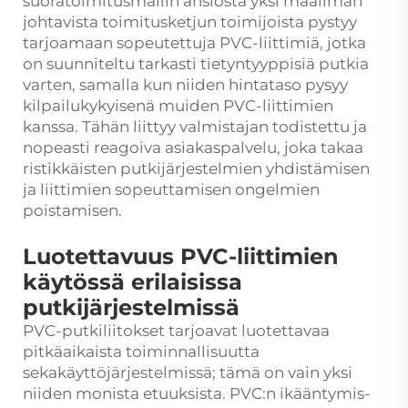
suoratoimitusmallin ansiosta yksi maailman
johtavista toimitusketjun toimijoista pystyy
tarjoamaan sopeutettuja PVC-liittimiä, jotka
on suunniteltu tarkasti tietyntyyppisiä putkia
varten, samalla kun niiden hintataso pysyy
kilpailukykyisenä muiden PVC-liittimien
kanssa. Tähän liittyy valmistajan todistettu ja
nopeasti reagoiva asiakaspalvelu, joka takaa
ristikkäisten putkijärjestelmien yhdistämisen
ja liittimien sopeuttamisen ongelmien
poistamisen.
Luotettavuus PVC-liittimien
käytössä erilaisissa
putkijärjestelmissä
PVC-putkiliitokset tarjoavat luotettavaa
pitkäaikaista toiminnallisuutta
sekakäyttöjärjestelmissä; tämä on vain yksi
niiden monista etuuksista. PVC:n ikääntymis-