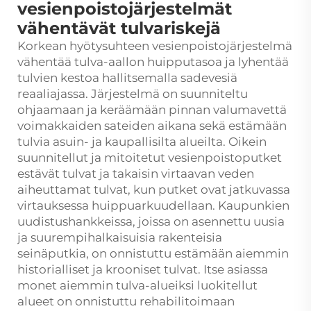
vesienpoistojärjestelmät
vähentävät tulvariskejä
Korkean hyötysuhteen vesienpoistojärjestelmä
vähentää tulva-aallon huipputasoa ja lyhentää
tulvien kestoa hallitsemalla sadevesiä
reaaliajassa. Järjestelmä on suunniteltu
ohjaamaan ja keräämään pinnan valumavettä
voimakkaiden sateiden aikana sekä estämään
tulvia asuin- ja kaupallisilta alueilta. Oikein
suunnitellut ja mitoitetut vesienpoistoputket
estävät tulvat ja takaisin virtaavan veden
aiheuttamat tulvat, kun putket ovat jatkuvassa
virtauksessa huippuarkuudellaan. Kaupunkien
uudistushankkeissa, joissa on asennettu uusia
ja suurempihalkaisuisia rakenteisia
seinäputkia, on onnistuttu estämään aiemmin
historialliset ja krooniset tulvat. Itse asiassa
monet aiemmin tulva-alueiksi luokitellut
alueet on onnistuttu rehabilitoimaan