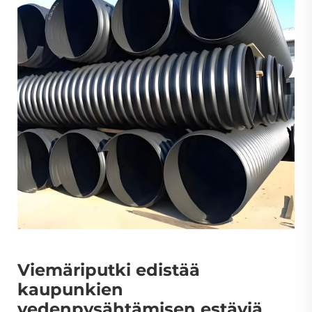
Viemäriputki edistää
kaupunkien
vedenpysähtämisen estäviä