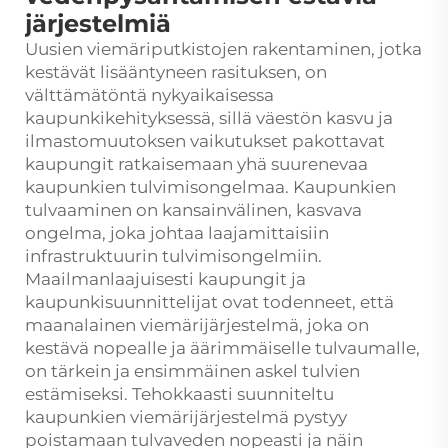
järjestelmiä
Uusien viemäriputkistojen rakentaminen, jotka
kestävät lisääntyneen rasituksen, on
välttämätöntä nykyaikaisessa
kaupunkikehityksessä, sillä väestön kasvu ja
ilmastomuutoksen vaikutukset pakottavat
kaupungit ratkaisemaan yhä suurenevaa
kaupunkien tulvimisongelmaa. Kaupunkien
tulvaaminen on kansainvälinen, kasvava
ongelma, joka johtaa laajamittaisiin
infrastruktuurin tulvimisongelmiin.
Maailmanlaajuisesti kaupungit ja
kaupunkisuunnittelijat ovat todenneet, että
maanalainen viemärijärjestelmä, joka on
kestävä nopealle ja äärimmäiselle tulvaumalle,
on tärkein ja ensimmäinen askel tulvien
estämiseksi. Tehokkaasti suunniteltu
kaupunkien viemärijärjestelmä pystyy
poistamaan tulvaveden nopeasti ja näin