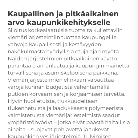
Kaupallinen ja pitkäaikainen
arvo kaupunkikehitykselle
Sijoitus korkealaatuisia tuotteita kuljettaviin
viemärijärjestelmiin tuottaa kaupungeille
vahvoja kaupallisesti ja kestävyyden
näkökulmasta hyödyllisiä etuja ajan myötä.
Näiden järjestelmien pitkäaikainen käyttö
parantaa elämänlaatua ja kaupungin mainetta
turvallisena ja asumiskelpoisena paikkana.
Viemärijärjestelmien elinkaari vapauttaa
varoja kunnan budjetista vähentämällä
putkien korvaamisen ja korjaamisen tarvetta.
Hyvin huolletuista, tiukkuudeltaan
tiukennetuista ja laadukkaasta polymeeristä
valmistetuista viemärijärjestelmistä saadut
ympäristöhyödyt – jotka eivät päästä haitallisia
aineita – suojavat pohjavettä ja tukevat
kaupunkien vesijärjestelmiä. Tulvimisen