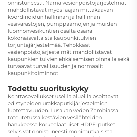
onnistuneesti. Nämä vesienpoistojärjestelmät
mahdollistavat myös laajan mittakaavan
koordinoidun hallinnan ja hallinnan
vesivarastojen, pumppaamojen ja muiden
luonnonvesikuntien osalta osana
kokonaisvaltaista kaupunkitulvien
torjuntajärjestelmää. Tehokkaat
vesienpoistojärjestelmät mahdollistavat
kaupunkien tulvien ehkäisemisen pinnalla sekä
turvaavat turvallisuuden ja normaalit
kaupunkitoiminnot.
Todettu suorituskyky
Kenttäsovellukset useilla alueilla osoittavat
edistyneiden urakkaputkijärjestelmien
luotettavuuden. Lusakan veden Zambiassa
toteutetussa kestävien vesilähteiden
hankkeessa korkealaatuiset HDPE-putket
selvisivät onnistuneesti monimutkaisista