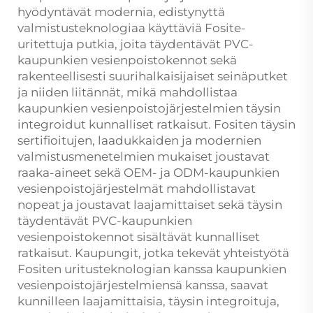
hyödyntävät modernia, edistynyttä
valmistusteknologiaa käyttäviä Fosite-
uritettuja putkia, joita täydentävät PVC-
kaupunkien vesienpoistokennot sekä
rakenteellisesti suurihalkaisijaiset seinäputket
ja niiden liitännät, mikä mahdollistaa
kaupunkien vesienpoistojärjestelmien täysin
integroidut kunnalliset ratkaisut. Fositen täysin
sertifioitujen, laadukkaiden ja modernien
valmistusmenetelmien mukaiset joustavat
raaka-aineet sekä OEM- ja ODM-kaupunkien
vesienpoistojärjestelmät mahdollistavat
nopeat ja joustavat laajamittaiset sekä täysin
täydentävät PVC-kaupunkien
vesienpoistokennot sisältävät kunnalliset
ratkaisut. Kaupungit, jotka tekevät yhteistyötä
Fositen uritusteknologian kanssa kaupunkien
vesienpoistojärjestelmiensä kanssa, saavat
kunnilleen laajamittaisia, täysin integroituja,