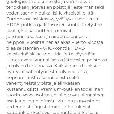
geologisista olosuhteista ja varmistivat
tehokkaan jätevesien poistojärjestelmän sekä
veden saannin paikallisille yhteisöille. Itä-
Euroopassa asiakastyytyväisyys saavutettiin
HDPE-putkien ja liitososien konttilähetysten
avulla, koska tuotteet toimivat
johdonmukaisesti ja niiden asennus oli
helppoa. Vuosittainen asiakas Puerto Ricosta
tilaa seitsemän 40HQ-konttia HDPE-
kaksiseinäisiä aaltoputkia, joita käytetään
luotettavasti kunnallisessa jätevesien poistossa
ja tulvien torjunnassa. Kaikki nämä hankkeet
hyötyvät vähentyneestä tulvavaarasta,
nopeammasta asennuksesta sekä
vähentyneistä vioista ja elinkaaren
kustannuksista. Premium-putkien todellinen
suorituskyky osoittaa, että ne ovat olennainen
osa kaupungin infrastruktuuria ja investointi
vedenpoistojärjestelmiin, jotka tukevat
kaupunkien kestäviä suunnitteluratkaisuja.