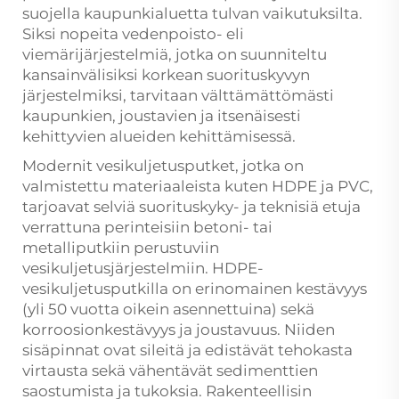
suojella kaupunkialuetta tulvan vaikutuksilta.
Siksi nopeita vedenpoisto- eli
viemärijärjestelmiä, jotka on suunniteltu
kansainvälisiksi korkean suorituskyvyn
järjestelmiksi, tarvitaan välttämättömästi
kaupunkien, joustavien ja itsenäisesti
kehittyvien alueiden kehittämisessä.
Modernit vesikuljetusputket, jotka on
valmistettu materiaaleista kuten HDPE ja PVC,
tarjoavat selviä suorituskyky- ja teknisiä etuja
verrattuna perinteisiin betoni- tai
metalliputkiin perustuviin
vesikuljetusjärjestelmiin. HDPE-
vesikuljetusputkilla on erinomainen kestävyys
(yli 50 vuotta oikein asennettuina) sekä
korroosionkestävyys ja joustavuus. Niiden
sisäpinnat ovat sileitä ja edistävät tehokasta
virtausta sekä vähentävät sedimenttien
saostumista ja tukoksia. Rakenteellisin