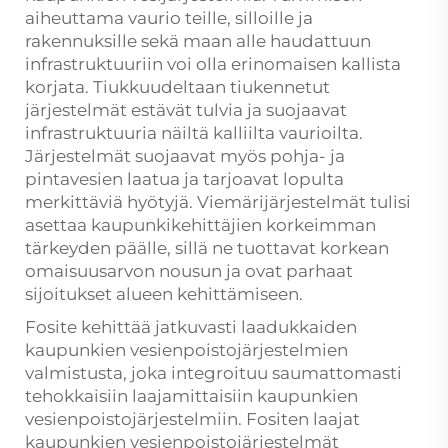
aiheuttama vaurio teille, silloille ja
rakennuksille sekä maan alle haudattuun
infrastruktuuriin voi olla erinomaisen kallista
korjata. Tiukkuudeltaan tiukennetut
järjestelmät estävät tulvia ja suojaavat
infrastruktuuria näiltä kalliilta vaurioilta.
Järjestelmät suojaavat myös pohja- ja
pintavesien laatua ja tarjoavat lopulta
merkittäviä hyötyjä. Viemärijärjestelmät tulisi
asettaa kaupunkikehittäjien korkeimman
tärkeyden päälle, sillä ne tuottavat korkean
omaisuusarvon nousun ja ovat parhaat
sijoitukset alueen kehittämiseen.
Fosite kehittää jatkuvasti laadukkaiden
kaupunkien vesienpoistojärjestelmien
valmistusta, joka integroituu saumattomasti
tehokkaisiin laajamittaisiin kaupunkien
vesienpoistojärjestelmiin. Fositen laajat
kaupunkien vesienpoistojärjestelmät