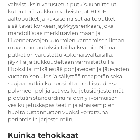
vahvistuksin varustetut putkisuunnittelut,
kuten teräsaukkoin vahvistetut HDPE-
aaltoputket ja kaksiseinäiset aaltoputket,
sisältävät korkean jäykkyysrenkaan, joka
mahdollistaa merkittävien maan ja
liikennetasojen kuormien kantamisen ilman
muodonmuutoksia tai halkeamia. Nämä
putket on varustettu kokonaisvaltaisilla,
jäykillä ja tiukkuudeltaan varmistettuilla
liitoksilla, mikä estää pohjaveden ja jäteveden
vuotamisen ulos ja säilyttää maaperän sekä
suojaa putkia korroosiolta. Teollisuudessa
polymeeripohjaiset vesikuljetusjärjestelmät
pidetään standardina niiden ylivoimaisen
vesikuljetuskapasiteetin ja alhaisempien
huoltokustannusten vuoksi verrattuna
perinteisiin järjestelmiin.
Kuinka tehokkaat