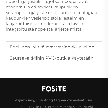
nopeita järjestelmiä, jotka muodostavat
modernit ja edistyneet kaupunkien
vesienpoistojärjestelmät – uritusteknologiaa
kaupunkien vesienpoistojärjestelmien
laajamittaisista, moderneista ja täysin
integroituista nopeista järjestelmistä.
Edellinen :
Mitkä ovat vesiankkuputken keskeiset ominaisuudet?
Seuraava :
Mihin PVC-putkia käytetään pääasiassa rakentamisessa?
Shijiazhuang Shentong tarjoaa korkealaatuisia
HDPE-, PPR- ja PEX-putkia rakennus-, kaupunki-