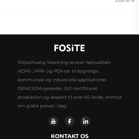
2025-10-19
Shijiazhuang Shentong leverer højkvalitets
HDPE-, PPR- og PEX-rør til bygnings-,
kommunale og industrielle applikationer.
OEM/ODM-tjenester, ISO-certificeret
produktion og eksport til over 60 lande. Anmod
om gratis prøver i dag.
KONTAKT OS