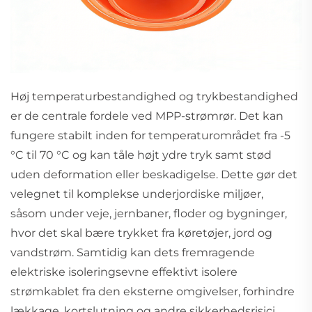
Høj temperaturbestandighed og trykbestandighed
er de centrale fordele ved MPP-strømrør. Det kan
fungere stabilt inden for temperaturområdet fra -5
°C til 70 °C og kan tåle højt ydre tryk samt stød
uden deformation eller beskadigelse. Dette gør det
velegnet til komplekse underjordiske miljøer,
såsom under veje, jernbaner, floder og bygninger,
hvor det skal bære trykket fra køretøjer, jord og
vandstrøm. Samtidig kan dets fremragende
elektriske isoleringsevne effektivt isolere
strømkablet fra den eksterne omgivelser, forhindre
lækkage, kortslutning og andre sikkerhedsrisici