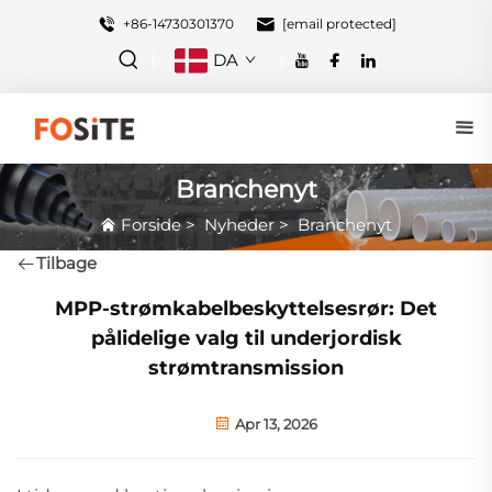
+86-14730301370
[email protected]
DA
Branchenyt
Forside
>
Nyheder
>
Branchenyt
Tilbage
MPP-strømkabelbeskyttelsesrør: Det
pålidelige valg til underjordisk
strømtransmission
Apr 13, 2026