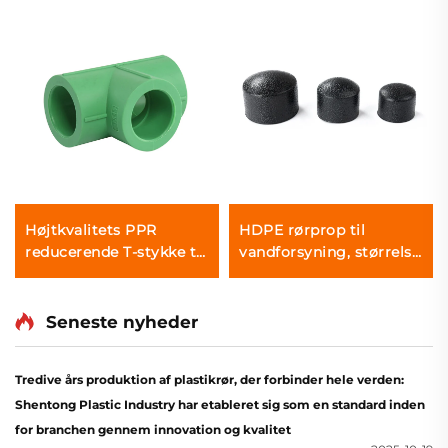
Højtkvalitets PPR
HDPE rørprop til
reducerende T-stykke til
vandforsyning, størrelse
varmt og koldt vand
75 mm - 1000 mm,
højkvalitets PE-fitting
Seneste nyheder
Tredive års produktion af plastikrør, der forbinder hele verden:
Shentong Plastic Industry har etableret sig som en standard inden
for branchen gennem innovation og kvalitet