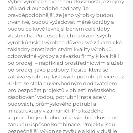
Výběr výrobce s ověřenou zkušeností je zřejmý
příklad dlouhodobé hodnoty. Je
pravděpodobnější, že jeho výrobky budou
trvanlivé, budou vyžadovat méně údržby a
budou celkově levnější během celé doby
vlastnictví. Po desetiletích nabízení svých
výrobků získal výrobce důvěru své zákaznické
základny prostřednictvím kvality výrobků,
odpovědné výroby a závazku firmy k kvalitě i
po prodeji – například prostřednictvím služeb
po prodeji jako podpory. Fosite, která se
zabývá výrobou plastových potrubí již více než
30 let, se stala důvěryhodným dodavatelem
pro bezpočet projektů v oblasti městského
zásobování vodou, potrubní instalace v
budovách, průmyslového potrubí a
infrastruktury v zahraničí. Pro každého
kupujícího je dlouhodobá výrobní zkušenost
zárukou úspěšné kombinace. Projekty jsou
bezpečnější, výkon se zvyšuje a klid v duši je