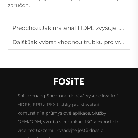
zaručen.
Předchozí:
Jak materiál HDPE zvyšuje trvanlivost potrubí?
Další:
Jak vybrat vhodnou trubku pro vrtanou studnu pro hluboké vrty?
Shijiazhuang Shentong dodává vysoce kvalitní
HDPE, PPR a PEX trubky pro stavební,
komunální a průmyslové aplikace. Služby
OEM/ODM, výroba s certifikací ISO a export do
více než 60 zemí. Požádejte ještě dnes o