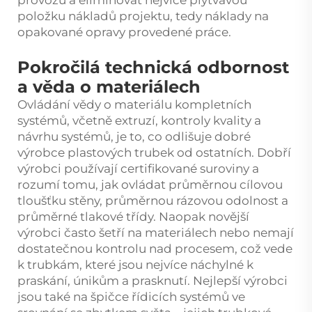
provozu a eliminovat nejvíce plýtvavou
položku nákladů projektu, tedy náklady na
opakované opravy provedené práce.
Pokročilá technická odbornost
a věda o materiálech
Ovládání vědy o materiálu kompletních
systémů, včetně extruzí, kontroly kvality a
návrhu systémů, je to, co odlišuje dobré
výrobce plastových trubek od ostatních. Dobří
výrobci používají certifikované suroviny a
rozumí tomu, jak ovládat průměrnou cílovou
tloušťku stěny, průměrnou rázovou odolnost a
průměrné tlakové třídy. Naopak novější
výrobci často šetří na materiálech nebo nemají
dostatečnou kontrolu nad procesem, což vede
k trubkám, které jsou nejvíce náchylné k
praskání, únikům a prasknutí. Nejlepší výrobci
jsou také na špičce řídicích systémů ve