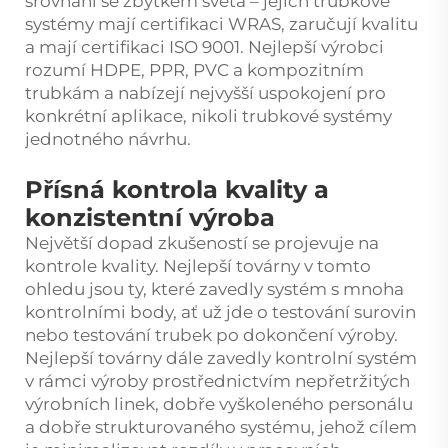
srovnání se zbytkem světa – jejich trubkové
systémy mají certifikaci WRAS, zaručují kvalitu
a mají certifikaci ISO 9001. Nejlepší výrobci
rozumí HDPE, PPR, PVC a kompozitním
trubkám a nabízejí nejvyšší uspokojení pro
konkrétní aplikace, nikoli trubkové systémy
jednotného návrhu.
Přísná kontrola kvality a
konzistentní výroba
Největší dopad zkušeností se projevuje na
kontrole kvality. Nejlepší továrny v tomto
ohledu jsou ty, které zavedly systém s mnoha
kontrolními body, ať už jde o testování surovin
nebo testování trubek po dokončení výroby.
Nejlepší továrny dále zavedly kontrolní systém
v rámci výroby prostřednictvím nepřetržitých
výrobních linek, dobře vyškoleného personálu
a dobře strukturovaného systému, jehož cílem