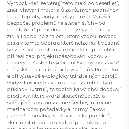
Výrobci, kteří se věnují této praxi po desetiletí,
znají chování materiálů za různých podmínek
tlaku, teploty, půdy a doby použití. Vyřešili
bezpočet problémů na staveništích – od
montáže až po nedostatečný výkon – a tak
získali odborné znalosti, které vedou inovace i
praxi v tomto oboru a které nelze najít v žádné
knize. Společnost Fosite například pomohla
při realizaci projektů zásobování vodou v
některých částech východní Evropy, při stavbě
městských kanalizačních systémů v Portoriku
a při výstavbě ekologicky udržitelných zdrojů
vody v Lusace, hlavním městě Zambie. Tyto
příklady ilustrují, že spolehliví výrobci dodávají
produkty, které vydrží skutečné zátěže a
splňují většinu, pokud ne všechny, náročné
mezinárodní požadavky a normy. Takoví
partneři pomáhají snižovat rizika projektů,
zkracovat dobu do uvedení produktu do