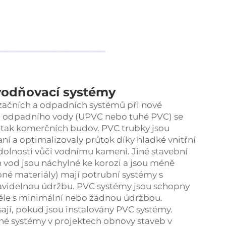
dvodňovací systémy
izačních a odpadních systémů při nové
a odpadního vody (UPVC nebo tuhé PVC) se
, tak komerčních budov. PVC trubky jsou
ní a optimalizovaly průtok díky hladké vnitřní
odolnosti vůči vodnímu kameni. Jiné stavební
vod jsou náchylné ke korozi a jsou méně
bné materiály) mají potrubní systémy s
pravidelnou údržbu. PVC systémy jsou schopny
éle s minimální nebo žádnou údržbou.
sají, pokud jsou instalovány PVC systémy.
jiné systémy v projektech obnovy staveb v