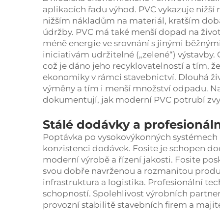
aplikacích řadu výhod. PVC vykazuje nižší
nižším nákladům na materiál, kratším dob
údržby. PVC má také menší dopad na životn
méně energie ve srovnání s jinými běžným
iniciativám udržitelné („zelené“) výstavby.
což je dáno jeho recyklovatelností a tím, 
ekonomiky v rámci stavebnictví. Dlouhá ž
výměny a tím i menší množství odpadu. N
dokumentují, jak moderní PVC potrubí zvyšu
Stálé dodávky a profesionál
Poptávka po vysokovýkonných systémech P
konzistenci dodávek. Fosite je schopen dod
moderní výrobě a řízení jakosti. Fosite pos
svou dobře navrženou a rozmanitou produ
infrastruktura a logistika. Profesionální 
schopností. Spolehlivost výrobních partne
provozní stabilitě stavebních firem a majit