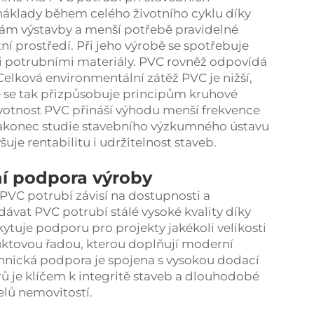
 náklady během celého životního cyklu díky
ám výstavby a menší potřebě pravidelné
í prostředí. Při jeho výrobě se spotřebuje
i potrubními materiály. PVC rovněž odpovídá
 Celková environmentální zátěž PVC je nižší,
že se tak přizpůsobuje principům kruhové
ivotnost PVC přináší výhodu menší frekvence
akonec studie stavebního výzkumného ústavu
je rentabilitu i udržitelnost staveb.
ní podpora výroby
VC potrubí závisí na dostupnosti a
ávat PVC potrubí stálé vysoké kvality díky
kytuje podporu pro projekty jakékoli velikosti
ktovou řadou, kterou doplňují moderní
technická podpora je spojena s vysokou dodací
rů je klíčem k integritě staveb a dlouhodobé
elů nemovitostí.