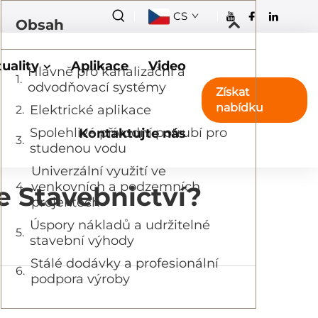
CS
Obsah
uality
Aplikace
Video
Hlavně pro kanalizační a
odvodňovací systémy
Získat
nabídku
Elektrické aplikace
Spolehlivé přívodní potrubí pro
Kontaktujte nás
studenou vodu
Univerzální využití ve
venkovních a podzemních
e Stavebnictví?
projektech
Úspory nákladů a udržitelné
stavební výhody
Stálé dodávky a profesionální
podpora výroby