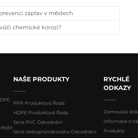
 prevenci záplav v městech
 vůči chemické korozi?
NAŠE PRODUKTY
RYCHLÉ
ODKAZY
HDPE,
PPR Produkťová Řada
Domovská str
HDPE Produkťová Řada
s
Informace o n
Série PVC Odvodnění
ádejte
Produkty
Série Velkoprůměrového Odvodnění