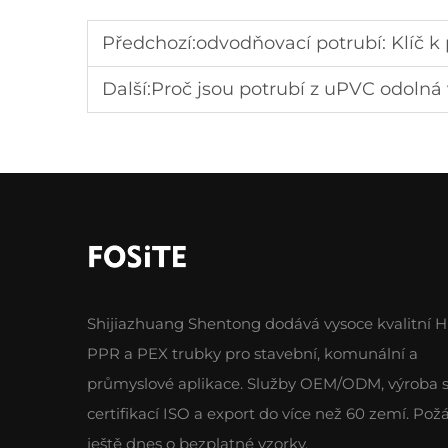
Předchozí:
odvodňovací potrubí: Klíč k
Další:
Proč jsou potrubí z uPVC odolná
Shijiazhuang Shentong dodává vysoce kvalitní 
PPR a PEX trubky pro stavební, komunální a
průmyslové aplikace. Služby OEM/ODM, výroba 
certifikací ISO a export do více než 60 zemí. Pož
ještě dnes o bezplatné vzorky.