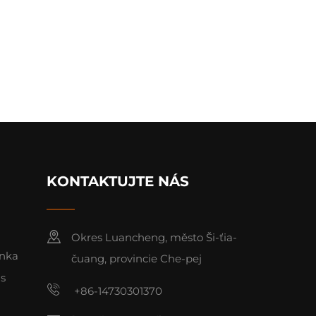
KONTAKTUJTE NÁS
Okres Luancheng, město Ši-ťia-
ánka
čuang, provincie Che-pej
ás
+86-14730301370