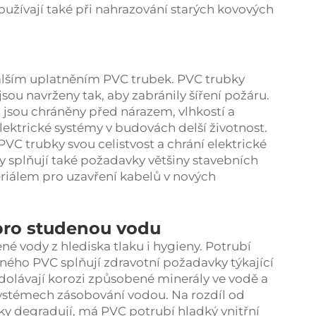
oužívají také při nahrazování starých kovových
dalším uplatněním PVC trubek. PVC trubky
sou navrženy tak, aby zabránily šíření požáru.
 jsou chráněny před nárazem, vlhkostí a
lektrické systémy v budovách delší životnost.
C trubky svou celistvost a chrání elektrické
y splňují také požadavky většiny stavebních
riálem pro uzavření kabelů v nových
 pro studenou vodu
né vody z hlediska tlaku i hygieny. Potrubí
ného PVC splňují zdravotní požadavky týkající
dolávají korozi způsobené minerály ve vodě a
 systémech zásobování vodou. Na rozdíl od
ky degradují, má PVC potrubí hladký vnitřní