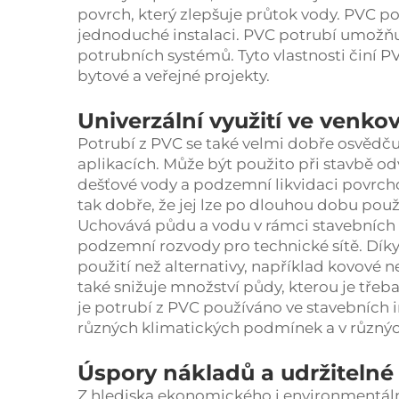
povrch, který zlepšuje průtok vody. PVC pot
jednoduché instalaci. PVC potrubí umožňují
potrubních systémů. Tyto vlastnosti činí 
bytové a veřejné projekty.
Univerzální využití ve venk
Potrubí z PVC se také velmi dobře osvědč
aplikacích. Může být použito při stavbě o
dešťové vody a podzemní likvidaci povrcho
tak dobře, že jej lze po dlouhou dobu po
Uchovává půdu a vodu v rámci stavebních s
podzemní rozvody pro technické sítě. Díky
použití než alternativy, například kovové
také snižuje množství půdy, kterou je třeb
je potrubí z PVC používáno ve stavebních 
různých klimatických podmínek a v různý
Úspory nákladů a udržitelné
Z hlediska ekonomického i environmentál