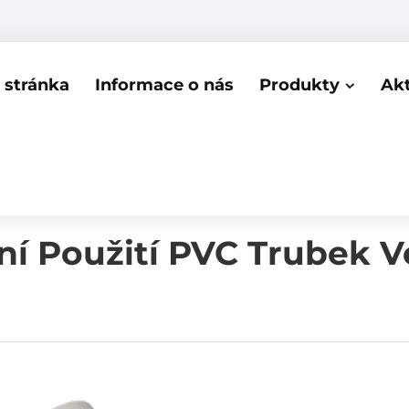
stránka
Informace o nás
Produkty
Akt
ní Použití PVC Trubek V