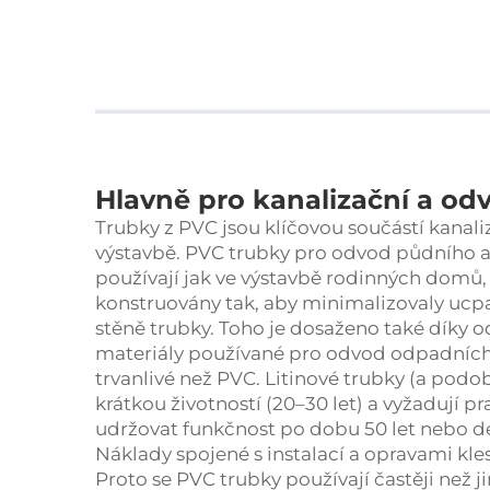
Hlavně pro kanalizační a o
Trubky z PVC jsou klíčovou součástí kanal
výstavbě. PVC trubky pro odvod půdního 
používají jak ve výstavbě rodinných domů
konstruovány tak, aby minimalizovaly ucpa
stěně trubky. Toho je dosaženo také díky 
materiály používané pro odvod odpadních 
trvanlivé než PVC. Litinové trubky (a podo
krátkou životností (20–30 let) a vyžadují 
udržovat funkčnost po dobu 50 let nebo d
Náklady spojené s instalací a opravami kle
Proto se PVC trubky používají častěji než 