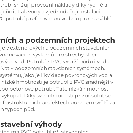
rubí snižují provozní náklady díky rychlé a
 řídit tlak vody a zjednodušují instalaci
PVC potrubí preferovanou volbou pro rozsáhlé
ovních a podzemních projektech
uje v exteriérových a podzemních stavebních
dvodňovacích systémů pro střechy, sběr
vých vod. Potrubí z PVC vydrží půdu i vodu
užívat v podzemních stavebních systémech.
ystémů, jako je likvidace povrchových vod a
 nízké hmotnosti je potrubí z PVC snadnější v
 nebo betonové potrubí. Tato nízká hmotnost
a vykopat. Díky své schopnosti přizpůsobit se
infrastrukturních projektech po celém světě za
ch typech půd.
 stavební výhody
ního má PVC potrubí při stavebních