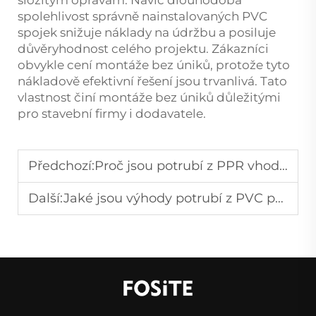
složitým opravám. Navíc dlouhodobá
spolehlivost správně nainstalovaných PVC
spojek snižuje náklady na údržbu a posiluje
důvěryhodnost celého projektu. Zákazníci
obvykle cení montáže bez úniků, protože tyto
nákladově efektivní řešení jsou trvanlivá. Tato
vlastnost činí montáže bez úniků důležitými
pro stavební firmy i dodavatele.
Předchozí:
Proč jsou potrubí z PPR vhodná pro přívod pitné vody?
Další:
Jaké jsou výhody potrubí z PVC pro odvodnění?