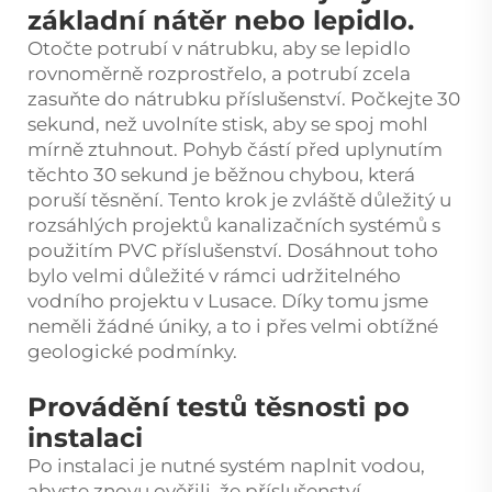
základní nátěr nebo lepidlo.
Otočte potrubí v nátrubku, aby se lepidlo
rovnoměrně rozprostřelo, a potrubí zcela
zasuňte do nátrubku příslušenství. Počkejte 30
sekund, než uvolníte stisk, aby se spoj mohl
mírně ztuhnout. Pohyb částí před uplynutím
těchto 30 sekund je běžnou chybou, která
poruší těsnění. Tento krok je zvláště důležitý u
rozsáhlých projektů kanalizačních systémů s
použitím PVC příslušenství. Dosáhnout toho
bylo velmi důležité v rámci udržitelného
vodního projektu v Lusace. Díky tomu jsme
neměli žádné úniky, a to i přes velmi obtížné
geologické podmínky.
Provádění testů těsnosti po
instalaci
Po instalaci je nutné systém naplnit vodou,
abyste znovu ověřili, že příslušenství