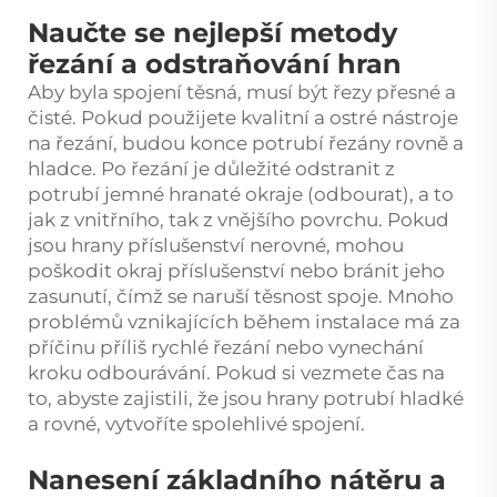
Naučte se nejlepší metody
řezání a odstraňování hran
Aby byla spojení těsná, musí být řezy přesné a
čisté. Pokud použijete kvalitní a ostré nástroje
na řezání, budou konce potrubí řezány rovně a
hladce. Po řezání je důležité odstranit z
potrubí jemné hranaté okraje (odbourat), a to
jak z vnitřního, tak z vnějšího povrchu. Pokud
jsou hrany příslušenství nerovné, mohou
poškodit okraj příslušenství nebo bránit jeho
zasunutí, čímž se naruší těsnost spoje. Mnoho
problémů vznikajících během instalace má za
příčinu příliš rychlé řezání nebo vynechání
kroku odbourávání. Pokud si vezmete čas na
to, abyste zajistili, že jsou hrany potrubí hladké
a rovné, vytvoříte spolehlivé spojení.
Nanesení základního nátěru a