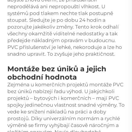
neprodělává ani nepropouští vlhkost. U
systémů pod tlakem nechte tlak postupně
stoupat. Sledujte je po dobu 24 hodin a
pozorujte jakékoliv změny. Tento krok odhalí
všechny okamžitě viditelné nedostatky a tak
předejde nákladným opravám v budoucnu.
PVC příslušenství je lehké, nekoroduje a lze ho
snadno upravit. To zvyšuje jeho praktičnost.
Montáže bez úniků a jejich
obchodní hodnota
Zejména u komerčních projektů montáže PVC
bez úniků nabízejí řadu výhod. U jakýchkoli
projektů – bytových i komerčních – mají PVC
spojky jedinečnou vlastnost snadné výměny. To
vede ke snížení nákladů na práci a doby
prostojů. Díky univerzálním normám a rychlé
výměně se firmy vyhýbají časově náročným a