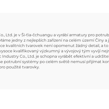
Co., Ltd. je v Ši-ťia-čchuangu a vyrábí armatury pro pot
 Máme jedny z nejlepších zařízení na celém území Číny 
oce kvalitních tvarovek není opomenut žádný detail, a to
ysoce kvalifikovaný výzkumný a vývojový tým vyvíjí nejn
ndustry Co., Ltd. je schopna vyrábět efektivní a udržite
še potrubní systémy po celém světě nemusí přijímat kom
ro použité tvarovky.