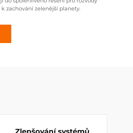
jí do spolehlivého řešení pro rozvody
í k zachování zelenější planety.
Zlepšování systémů