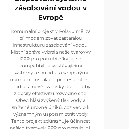
zásobování vodou v
Evropě
Komunální projekt v Polsku měl za
cíl modernizovat zastaralou
infrastrukturu zásobování vodou.
Místní správa vybrala naše tvarovky
PPR pro potrubí díky jejich
kompatibilitě se stávajícími
systémy a souladu s evropskými
normami. Instalační proces proběhl
hladce a nové tvarovky od té doby
zlepšily efektivitu rozvodné sítě.
Obec hlásí zvýšený tlak vody a
snížené úrovně úniků, což vedlo k
významným úsporám ztrát vody.
Tento projekt zdůrazňuje účinnost
našich tvarovek PPR pro potrubí při