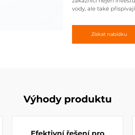
zákazníci nejen investu
vody, ale také přispívaj
Získat nabídku
Výhody produktu
Efektivní řešení pro