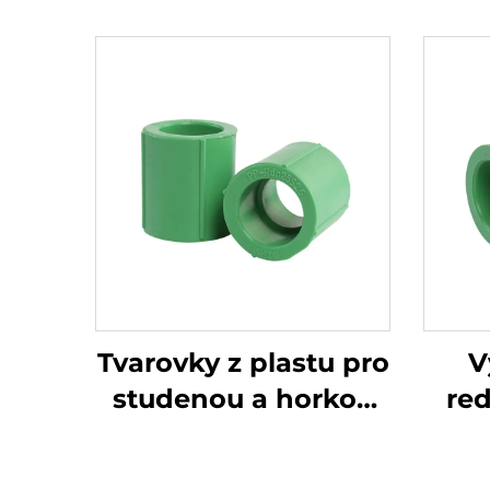
Tvarovky z plastu pro
V
studenou a horkou
re
vodu, závěsová PPR
PP
trubka
s