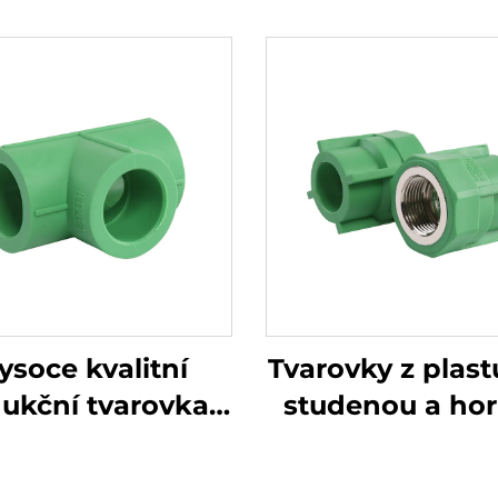
ysoce kvalitní
Tvarovky z plast
dukční tvarovka
studenou a ho
R pro horkou a
vodu, přechod
tudenou vodu
matice PPR