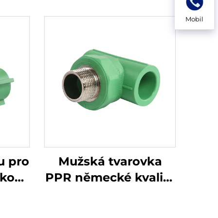
Mobil
u pro
Mužská tvarovka
rkou
PPR německé kvality
ová
pro horkou a
studenou vodu