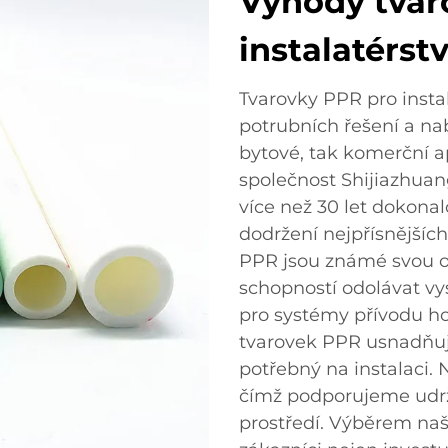
Výhody tvar
instalatérstv
Tvarovky PPR pro insta
potrubních řešení a na
bytové, tak komerční a
společnost Shijiazhuang
více než 30 let dokonal
dodržení nejpřísnější
PPR jsou známé svou odo
schopností odolávat vy
pro systémy přívodu ho
tvarovek PPR usnadňuje
potřebný na instalaci. 
čímž podporujeme udrži
prostředí. Výběrem naš