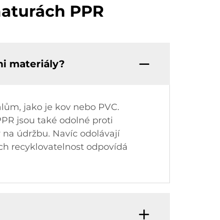
maturách PPR
mi materiály?
lům, jako je kov nebo PVC.
PPR jsou také odolné proti
y na údržbu. Navíc odolávají
ich recyklovatelnost odpovídá