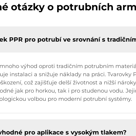
né otázky o potrubních ar
ek PPR pro potrubí ve srovnání s tradiční
í mnoho výhod oproti tradičním potrubním materiá
uje instalaci a snižuje náklady na práci. Tvarovky 
zení, což zajišťuje delší životnost a nižší nárok
odné jak pro horkou, tak i pro studenou vodu. Jej
kologickou volbou pro moderní potrubní systémy.
 vhodné pro aplikace s vysokým tlakem?