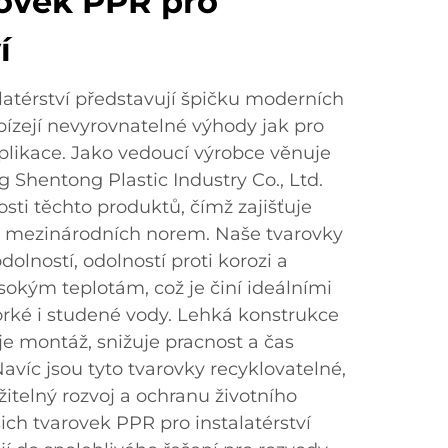
ovek PPR pro
í
latérství představují špičku moderních
bízejí nevyrovnatelné výhody jak pro
plikace. Jako vedoucí výrobce věnuje
 Shentong Plastic Industry Co., Ltd.
osti těchto produktů, čímž zajišťuje
ch mezinárodních norem. Naše tvarovky
lností, odolností proti korozi a
sokým teplotám, což je činí ideálními
rké i studené vody. Lehká konstrukce
 montáž, snižuje pracnost a čas
Navíc jsou tyto tvarovky recyklovatelné,
telný rozvoj a ochranu životního
ich tvarovek PPR pro instalatérství